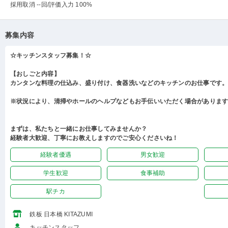
採用取消 --回
/評価入力 100%
募集内容
☆キッチンスタッフ募集！☆
【おしごと内容】
カンタンな料理の仕込み、盛り付け、食器洗いなどのキッチンのお仕事です
※状況により、清掃やホールのヘルプなどもお手伝いいただく場合がありま
まずは、私たちと一緒にお仕事してみませんか？
経験者大歓迎、丁寧にお教えしますのでご安心くださいね！
経験者優遇
男女歓迎
学生歓迎
食事補助
駅チカ
鉄板 日本橋 KITAZUMI
キッチンスタッフ