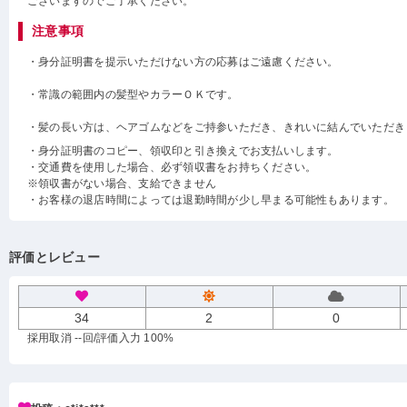
ございますのでご了承ください。
注意事項
・身分証明書を提示いただけない方の応募はご遠慮ください。
・常識の範囲内の髪型やカラーＯＫです。
・髪の長い方は、ヘアゴムなどをご持参いただき、きれいに結んでいただき
・身分証明書のコピー、領収印と引き換えでお支払いします。
・交通費を使用した場合、必ず領収書をお持ちください。
※領収書がない場合、支給できません
・お客様の退店時間によっては退勤時間が少し早まる可能性もあります。
評価とレビュー
34
2
0
採用取消 --回
/評価入力 100%