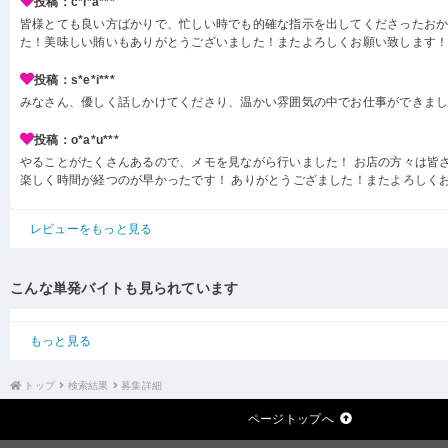
投稿：c*i*a***
皆様とても良い方ばかりで、忙しい時でも的確な指示を出してくださったお
た！美味しい賄いもありがとうございました！またよろしくお願い致します
投稿：s*e*i***
みなさん、優しく話しかけてくださり、温かい雰囲気の中でお仕事ができま
投稿：o*a*u***
やることがたくさんあるので、メモを見ながら行いました！ お店の方々は皆
楽しく時間が経つのが早かったです！ ありがとうござました！またよろしく
レビューをもっと見る
こんな単発バイトも見られています
もっと見る
トップ
検索結果
募集詳細
ページトップへ