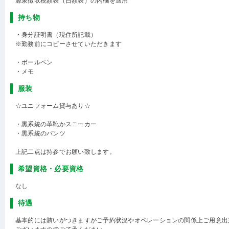
源泉徴収税額表（日額表）の丙欄を適用
持ち物
・身分証明書（現住所記載）
※勤務前にコピーさせていただきます
・ボールペン
・メモ
服装
☆ユニフォーム貸与あり☆
・黒系統の革靴かスニーカー
・黒系統のパンツ
上記二点は持参でお願い致します。
希望資格・必要資格
なし
待遇
基本的には賄いがつきますがご予約状況やオペレーションの関係上ご用意出