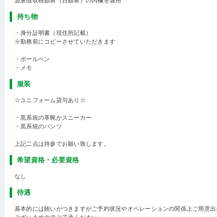
源泉徴収税額表（日額表）の丙欄を適用
持ち物
・身分証明書（現住所記載）
※勤務前にコピーさせていただきます
・ボールペン
・メモ
服装
☆ユニフォーム貸与あり☆
・黒系統の革靴かスニーカー
・黒系統のパンツ
上記二点は持参でお願い致します。
希望資格・必要資格
なし
待遇
基本的には賄いがつきますがご予約状況やオペレーションの関係上ご用意出