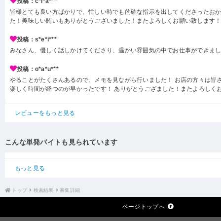
投稿：c*i*a***
皆様とても良い方ばかりで、忙しい時でも的確な指示を出してくださったお
た！美味しい賄いもありがとうございました！またよろしくお願い致します
投稿：s*e*i***
みなさん、優しく話しかけてくださり、温かい雰囲気の中でお仕事ができま
投稿：o*a*u***
やることがたくさんあるので、メモを見ながら行いました！ お店の方々は皆
楽しく時間が経つのが早かったです！ ありがとうござました！またよろしく
レビューをもっと見る
こんな単発バイトも見られています
もっと見る
トップ
検索結果
募集詳細
ページトップへ