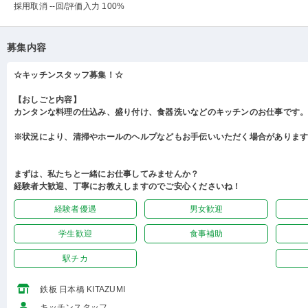
採用取消 --回
/評価入力 100%
募集内容
☆キッチンスタッフ募集！☆
【おしごと内容】
カンタンな料理の仕込み、盛り付け、食器洗いなどのキッチンのお仕事です
※状況により、清掃やホールのヘルプなどもお手伝いいただく場合がありま
まずは、私たちと一緒にお仕事してみませんか？
経験者大歓迎、丁寧にお教えしますのでご安心くださいね！
経験者優遇
男女歓迎
学生歓迎
食事補助
駅チカ
鉄板 日本橋 KITAZUMI
キッチンスタッフ