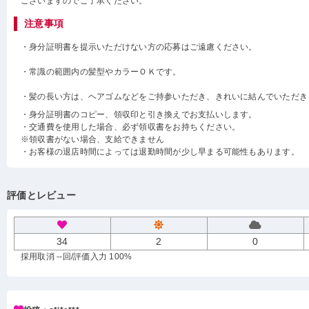
ございますのでご了承ください。
注意事項
・身分証明書を提示いただけない方の応募はご遠慮ください。
・常識の範囲内の髪型やカラーＯＫです。
・髪の長い方は、ヘアゴムなどをご持参いただき、きれいに結んでいただき
・身分証明書のコピー、領収印と引き換えでお支払いします。
・交通費を使用した場合、必ず領収書をお持ちください。
※領収書がない場合、支給できません
・お客様の退店時間によっては退勤時間が少し早まる可能性もあります。
評価とレビュー
34
2
0
採用取消 --回
/評価入力 100%