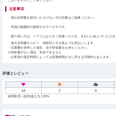
ございますのでご了承ください。
注意事項
・身分証明書を提示いただけない方の応募はご遠慮ください。
・常識の範囲内の髪型やカラーＯＫです。
・髪の長い方は、ヘアゴムなどをご持参いただき、きれいに結んでいただき
・身分証明書のコピー、領収印と引き換えでお支払いします。
・交通費を使用した場合、必ず領収書をお持ちください。
※領収書がない場合、支給できません
・お客様の退店時間によっては退勤時間が少し早まる可能性もあります。
評価とレビュー
34
2
0
採用取消 --回
/評価入力 100%