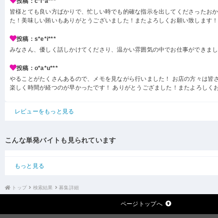
投稿：c*i*a***
皆様とても良い方ばかりで、忙しい時でも的確な指示を出してくださったお
た！美味しい賄いもありがとうございました！またよろしくお願い致します
投稿：s*e*i***
みなさん、優しく話しかけてくださり、温かい雰囲気の中でお仕事ができま
投稿：o*a*u***
やることがたくさんあるので、メモを見ながら行いました！ お店の方々は皆
楽しく時間が経つのが早かったです！ ありがとうござました！またよろしく
レビューをもっと見る
こんな単発バイトも見られています
もっと見る
トップ
検索結果
募集詳細
ページトップへ