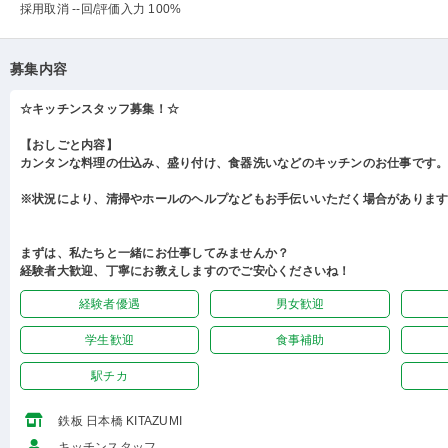
採用取消 --回
/評価入力 100%
募集内容
☆キッチンスタッフ募集！☆
【おしごと内容】
カンタンな料理の仕込み、盛り付け、食器洗いなどのキッチンのお仕事です
※状況により、清掃やホールのヘルプなどもお手伝いいただく場合がありま
まずは、私たちと一緒にお仕事してみませんか？
経験者大歓迎、丁寧にお教えしますのでご安心くださいね！
経験者優遇
男女歓迎
学生歓迎
食事補助
駅チカ
鉄板 日本橋 KITAZUMI
キッチンスタッフ