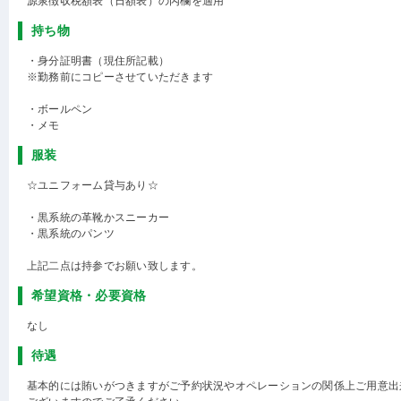
源泉徴収税額表（日額表）の丙欄を適用
持ち物
・身分証明書（現住所記載）
※勤務前にコピーさせていただきます
・ボールペン
・メモ
服装
☆ユニフォーム貸与あり☆
・黒系統の革靴かスニーカー
・黒系統のパンツ
上記二点は持参でお願い致します。
希望資格・必要資格
なし
待遇
基本的には賄いがつきますがご予約状況やオペレーションの関係上ご用意出