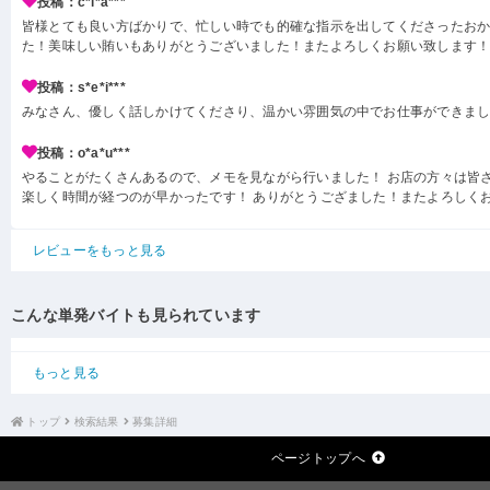
投稿：c*i*a***
皆様とても良い方ばかりで、忙しい時でも的確な指示を出してくださったお
た！美味しい賄いもありがとうございました！またよろしくお願い致します
投稿：s*e*i***
みなさん、優しく話しかけてくださり、温かい雰囲気の中でお仕事ができま
投稿：o*a*u***
やることがたくさんあるので、メモを見ながら行いました！ お店の方々は皆
楽しく時間が経つのが早かったです！ ありがとうござました！またよろしく
レビューをもっと見る
こんな単発バイトも見られています
もっと見る
トップ
検索結果
募集詳細
ページトップへ