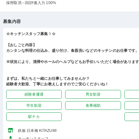
採用取消 --回
/評価入力 100%
募集内容
☆キッチンスタッフ募集！☆
【おしごと内容】
カンタンな料理の仕込み、盛り付け、食器洗いなどのキッチンのお仕事です
※状況により、清掃やホールのヘルプなどもお手伝いいただく場合がありま
まずは、私たちと一緒にお仕事してみませんか？
経験者大歓迎、丁寧にお教えしますのでご安心くださいね！
経験者優遇
男女歓迎
学生歓迎
食事補助
駅チカ
鉄板 日本橋 KITAZUMI
キッチンスタッフ