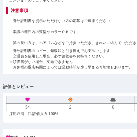
ございますのでご了承ください。
注意事項
・身分証明書を提示いただけない方の応募はご遠慮ください。
・常識の範囲内の髪型やカラーＯＫです。
・髪の長い方は、ヘアゴムなどをご持参いただき、きれいに結んでいただき
・身分証明書のコピー、領収印と引き換えでお支払いします。
・交通費を使用した場合、必ず領収書をお持ちください。
※領収書がない場合、支給できません
・お客様の退店時間によっては退勤時間が少し早まる可能性もあります。
評価とレビュー
34
2
0
採用取消 --回
/評価入力 100%