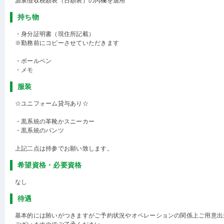
源泉徴収税額表（日額表）の丙欄を適用
持ち物
・身分証明書（現住所記載）
※勤務前にコピーさせていただきます
・ボールペン
・メモ
服装
☆ユニフォーム貸与あり☆
・黒系統の革靴かスニーカー
・黒系統のパンツ
上記二点は持参でお願い致します。
希望資格・必要資格
なし
待遇
基本的には賄いがつきますがご予約状況やオペレーションの関係上ご用意出