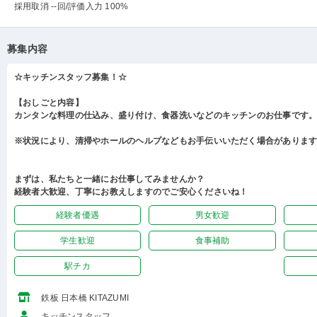
採用取消 --回
/評価入力 100%
募集内容
☆キッチンスタッフ募集！☆
【おしごと内容】
カンタンな料理の仕込み、盛り付け、食器洗いなどのキッチンのお仕事です
※状況により、清掃やホールのヘルプなどもお手伝いいただく場合がありま
まずは、私たちと一緒にお仕事してみませんか？
経験者大歓迎、丁寧にお教えしますのでご安心くださいね！
経験者優遇
男女歓迎
学生歓迎
食事補助
駅チカ
鉄板 日本橋 KITAZUMI
キッチンスタッフ