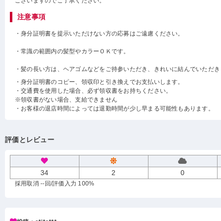
ございますのでご了承ください。
注意事項
・身分証明書を提示いただけない方の応募はご遠慮ください。
・常識の範囲内の髪型やカラーＯＫです。
・髪の長い方は、ヘアゴムなどをご持参いただき、きれいに結んでいただき
・身分証明書のコピー、領収印と引き換えでお支払いします。
・交通費を使用した場合、必ず領収書をお持ちください。
※領収書がない場合、支給できません
・お客様の退店時間によっては退勤時間が少し早まる可能性もあります。
評価とレビュー
34
2
0
採用取消 --回
/評価入力 100%