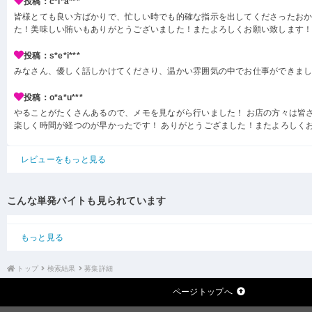
投稿：c*i*a***
皆様とても良い方ばかりで、忙しい時でも的確な指示を出してくださったお
た！美味しい賄いもありがとうございました！またよろしくお願い致します
投稿：s*e*i***
みなさん、優しく話しかけてくださり、温かい雰囲気の中でお仕事ができま
投稿：o*a*u***
やることがたくさんあるので、メモを見ながら行いました！ お店の方々は皆
楽しく時間が経つのが早かったです！ ありがとうござました！またよろしく
レビューをもっと見る
こんな単発バイトも見られています
もっと見る
トップ
検索結果
募集詳細
ページトップへ