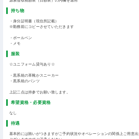
源泉徴収税額表（日額表）の丙欄を適用
持ち物
・身分証明書（現住所記載）
※勤務前にコピーさせていただきます
・ボールペン
・メモ
服装
☆ユニフォーム貸与あり☆
・黒系統の革靴かスニーカー
・黒系統のパンツ
上記二点は持参でお願い致します。
希望資格・必要資格
なし
待遇
基本的には賄いがつきますがご予約状況やオペレーションの関係上ご用意出