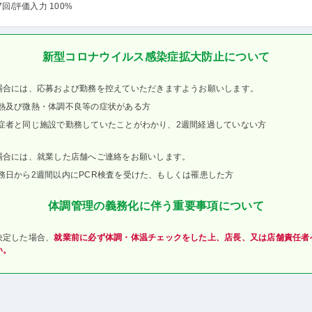
7回
/評価入力 100%
新型コロナウイルス感染症拡大防止について
場合には、応募および勤務を控えていただきますようお願いします。
熱及び微熱・体調不良等の症状がある方
症者と同じ施設で勤務していたことがわかり、2週間経過していない方
場合には、就業した店舗へご連絡をお願いします。
務日から2週間以内にPCR検査を受けた、もしくは罹患した方
体調管理の義務化に伴う重要事項について
決定した場合、
就業前に必ず体調・体温チェックをした上、店長、又は店舗責任者
い。