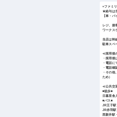
=ファミ
★給与は
【車・バイ
レジ、接
ワークス
当店は幹
駐車スペ
≪採用後
・採用後
・電話に
・電話確
・その他
ため）
≪公共交
■徒歩■
日暮里舎
■バス■
JR王子
JR赤羽
西新井駅