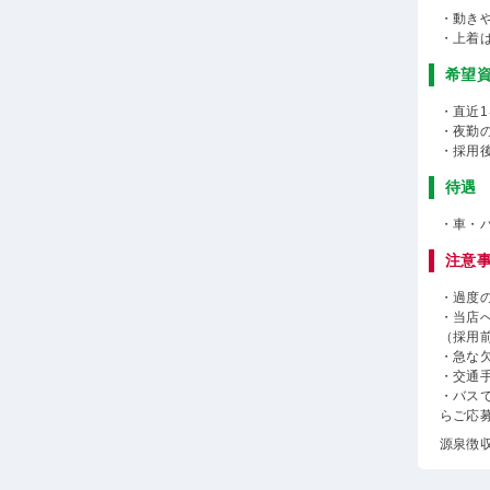
・動き
・上着
希望
・直近
・夜勤
・採用
待遇
・車・
注意
・過度
・当店
（採用
・急な
・交通
・バス
らご応
源泉徴