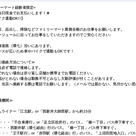
リーマート経験者限定=
当日現金でお支払いします！★
ク通勤OK!!】
客、品出し、掃除などファミリーマート業務全般のお仕事をお願いします。
ケジュールに沿ってお仕事をしていただきますのでご安心ください♪
線道路（環七）沿いにあります。
ースが広いため車やバイクで通勤もOKです！
の連絡方法について≫
は必ず電話で連絡します。
でれない場合は折り返し店舗か携帯までお電話ください。
認がとれない場合は勤務不可とみなし欠勤評価が付くことがあります。
、当店へ連絡する際は電話でお願いします。（メールでは届かない、気付かない恐
通機関≫
人ライナー「江北駅」or「西新井大師西駅」から約15分
駅・・・「千住車庫行」or「足立区役所行」のバス。「椿一丁目」バス停下車すぐ
駅・・・西新井駅（環七経由）行のバス。「椿一丁目」バス停下車すぐ。
・・・「王子駅行」or「赤羽駅（環七経由）行」のバス。「上沼田団地入口」バス