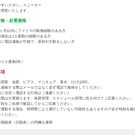
やすいズボン、スニーカー
は用意いたします。
資格・必要資格
1ヶ月以内にファミマの勤務経験のある方
の場合は1人夜勤の経験のある方
後に電話連絡が可能で、遅刻や欠勤をしない方
バイク通勤OK！
事項
の茶髪、金髪、ピアス、マニキュア、香水、ひげはNG。
へ連絡する際はメールではなく必ず電話で連絡をしてください。
前に当店へ電話する行為はご遠慮ください）
欠勤は大変困ります。体調管理、スケジュール管理に気を付けてご応募ください。
手段をご自身で確認してからご応募ください。
で通勤する場合、時間帯により運行していない可能性もありますので必ず時刻を確
募ください。
収税額表（日額表）の丙欄を適用