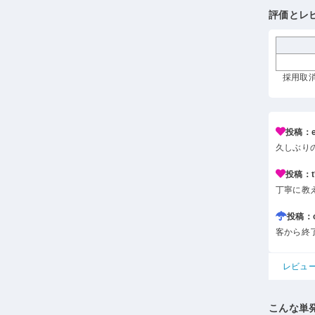
評価とレ
採用取消
投稿：e*
久しぶり
投稿：t*
丁寧に教
投稿：o*
客から終
レビュ
こんな単