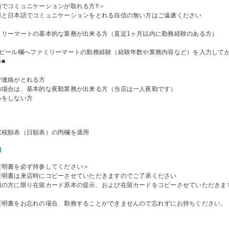
でコミュニケーションが取れる方!!＞
様と日本語でコミュニケーションをとれる自信の無い方はご遠慮ください
ミリーマートの基本的な業務が出来る方（直近1ヶ月以内に勤務経験のある方）
アピール欄へファミリーマートの勤務経験（経験年数や業務内容など）を入力して
■
で連絡がとれる方
の場合は、基本的な夜勤業務が出来る方（当店は一人夜勤です）
みをしない方
収税額表（日額表）の丙欄を適用
物
証明書を必ず持参してください＞
証明書は来店時にコピーさせていただきますのでご了承ください
籍の方に限り在留カード原本の提示、および在留カードをコピーさせていただきま
証明書をお忘れの場合、勤務することができませんので忘れずにお持ちください。