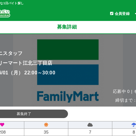
軽な1日バイト探し
会員登録
募集詳細
ニスタッフ
リーマート江北三丁目店
06/01（月） 22:00～30:00
応募中 0 |
締切まで：0
募集終了
208
35
7
8