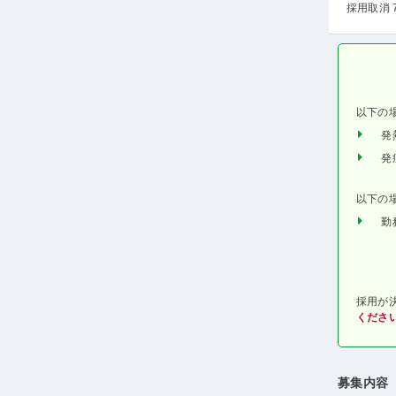
採用取消 
以下の
発
発
以下の
勤
採用が
くださ
募集内容