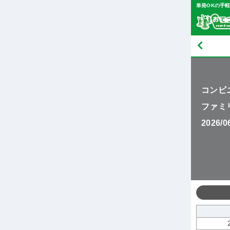
単発OKの手
コンビ
ファミ
2026/