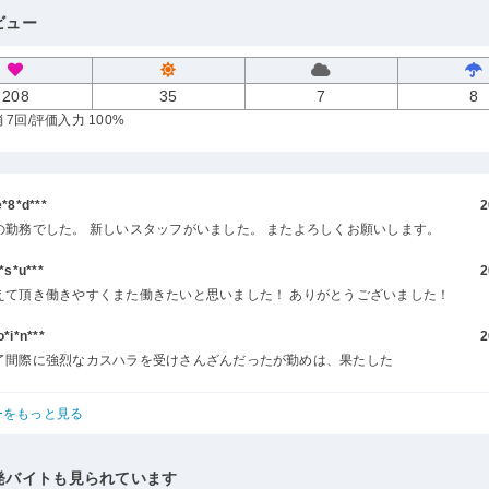
ビュー
208
35
7
8
 7回
/評価入力 100%
8*d***
2
の勤務でした。 新しいスタッフがいました。 またよろしくお願いします。
s*u***
2
えて頂き働きやすくまた働きたいと思いました！ ありがとうございました！
i*n***
2
了間際に強烈なカスハラを受けさんざんだったが勤めは、果たした
ーをもっと見る
発バイトも見られています