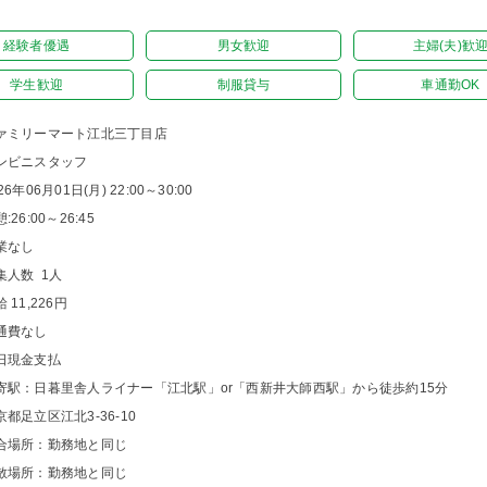
経験者優遇
男女歓迎
主婦(夫)歓
学生歓迎
制服貸与
車通勤OK
ァミリーマート江北三丁目店
ンビニスタッフ
26年06月01日(月) 22:00～30:00
:26:00～26:45
業なし
集人数 1人
 11,226円
通費なし
日現金支払
寄駅：日暮里舎人ライナー「江北駅」or「西新井大師西駅」から徒歩約15分
京都足立区江北3-36-10
合場所：勤務地と同じ
散場所：勤務地と同じ