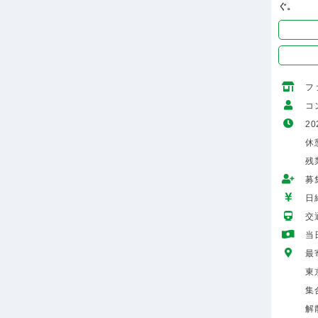
ぐ。
フ
コ
20
休憩
残
募
日給
交
当
最
東
集
解