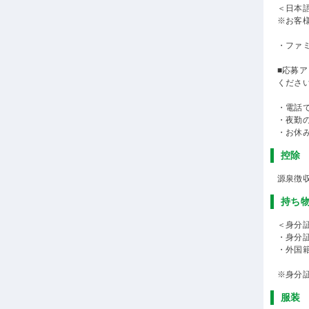
＜日本語
※お客
・ファ
■応募
ください
・電話
・夜勤
・お休
控除
源泉徴
持ち
＜身分
・身分
・外国
※身分
服装