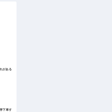
れがある
。
停下車す