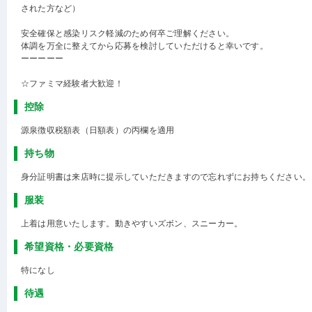
された方など）
安全確保と感染リスク軽減のため何卒ご理解ください。
体調を万全に整えてから応募を検討していただけると幸いです。
ーーーーー
☆ファミマ経験者大歓迎！
控除
源泉徴収税額表（日額表）の丙欄を適用
持ち物
身分証明書は来店時に提示していただきますので忘れずにお持ちください。
服装
上着は用意いたします。動きやすいズボン、スニーカー。
希望資格・必要資格
特になし
待遇