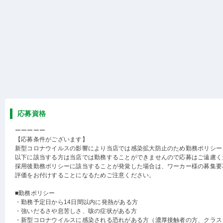
応募資格
ーーーーー
【応募条件がございます】
新型コロナウイルスの影響により当店では感染拡大防止のため勤務ポリシー
以下に該当する方は当店では勤務することができませんので応募はご遠慮く
採用後勤務ポリシーに該当することが発覚した場合は、ワーカー様の募集要
評価をお付けすることになるためご注意ください。
■勤務ポリシー
・勤務予定日から14日間以内に発熱がある方
・強いだるさや息苦しさ、咳の症状がある方
・新型コロナウイルスに感染される恐れがある方（濃厚接触者の方、クラス