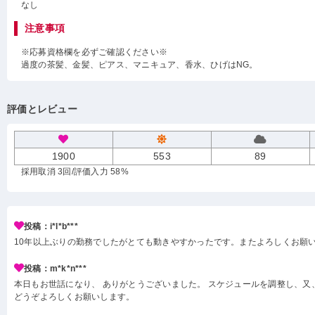
なし
注意事項
※応募資格欄を必ずご確認ください※
過度の茶髪、金髪、ピアス、マニキュア、香水、ひげはNG。
評価とレビュー
1900
553
89
採用取消 3回
/評価入力 58%
投稿：i*l*b***
10年以上ぶりの勤務でしたがとても動きやすかったです。またよろしくお願
投稿：m*k*n***
本日もお世話になり、 ありがとうございました。 スケジュールを調整し、又
どうぞよろしくお願いします。