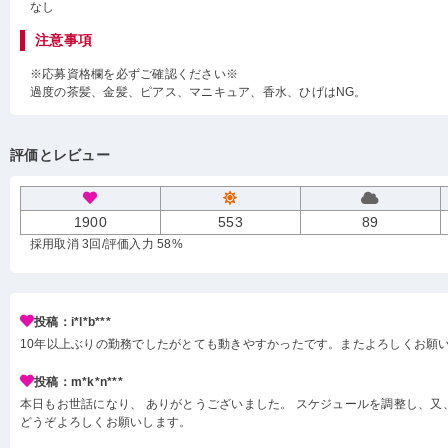
なし
注意事項
※応募資格欄を必ずご確認ください※
過度の茶髪、金髪、ピアス、マニキュア、香水、ひげはNG。
評価とレビュー
1900
553
89
採用取消 3回
/評価入力 58%
投稿：i*l*b***
10年以上ぶりの勤務でしたがとても動きやすかったです。またよろしくお願
投稿：m*k*n***
本日もお世話になり、 ありがとうございました。 スケジュールを調整し、又
どうぞよろしくお願いします。