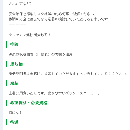
された方など）
安全確保と感染リスク軽減のため何卒ご理解ください。
体調を万全に整えてから応募を検討していただけると幸いです。
ーーーーー
☆ファミマ経験者大歓迎！
控除
源泉徴収税額表（日額表）の丙欄を適用
持ち物
身分証明書は来店時に提示していただきますので忘れずにお持ちください。
服装
上着は用意いたします。動きやすいズボン、スニーカー。
希望資格・必要資格
特になし
待遇