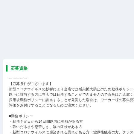
応募資格
ーーーーー
【応募条件がございます】
新型コロナウイルスの影響により当店では感染拡大防止のため勤務ポリシー
以下に該当する方は当店では勤務することができませんので応募はご遠慮く
採用後勤務ポリシーに該当することが発覚した場合は、ワーカー様の募集要
評価をお付けすることになるためご注意ください。
■勤務ポリシー
・勤務予定日から14日間以内に発熱がある方
・強いだるさや息苦しさ、咳の症状がある方
・新型コロナウイルスに感染される恐れがある方（濃厚接触者の方、クラス