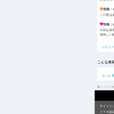
投稿：n*
この度は
投稿：c*
今回は採
美味しい
レビュ
こんな単
もっと
トップ
サイトト
スマホ認