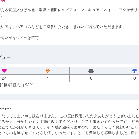
がある髪型／ひげや色、常識の範囲内のピアス・マニキュア／ネイル・アクセサリ
す。
長い方は、ヘアゴムなどをご持参いただき、きれいに結んでいただきます。
は匂いがキツイのは不可
ビュー
24
4
0
0
 1回
/評価入力 98%
r*z***
2
くなってしまい申し訳ありません。 この度は採用いただきありがとうございました
ころから、分かりやすく丁寧に教えてくださり、とても働きやすかったです。 初
に立てたか分かりませんが、引き続き頑張りますので、またよろしくお願いいたし
たいものを選ばせてくださり嬉しかったです。とても美味しく感動しました。疲れ
！