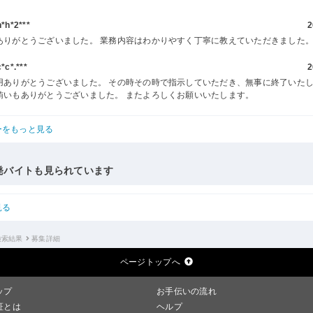
h*2***
2
ありがとうございました。 業務内容はわかりやすく丁寧に教えていただきました
c*.***
2
用ありがとうございました。 その時その時で指示していただき、無事に終了いた
賄いもありがとうございました。 またよろしくお願いいたします。
ーをもっと見る
発バイトも見られています
見る
検索結果
募集詳細
ページトップへ
ップ
お手伝いの流れ
証とは
ヘルプ