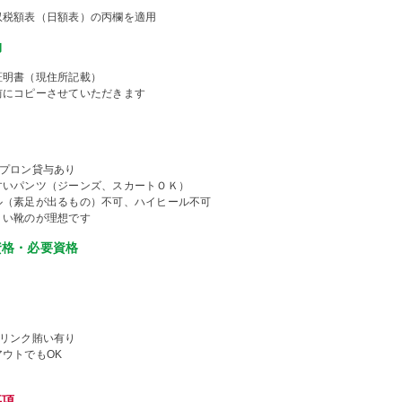
収税額表（日額表）の丙欄を適用
物
証明書（現住所記載）
前にコピーさせていただきます
エプロン貸与あり
すいパンツ（ジーンズ、スカートＯＫ）
ル（素足が出るもの）不可、ハイヒール不可
くい靴のが理想です
資格・必要資格
ドリンク賄い有り
アウトでもOK
事項