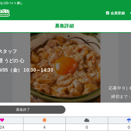
軽な1日バイト探し
会員登録
募集詳細
スタッフ
 うどの 心
06/05（金） 10:30～14:30
応募中 0 |
締切まで：0
募集終了
24
4
0
0