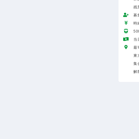
残
募
時給
5
当
最
東
集
解