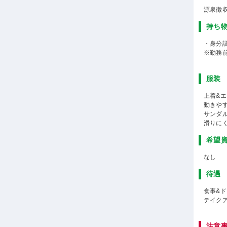
源泉徴
持ち
・身分
※勤務
服装
上着&
動きや
サンダ
滑りに
希望
なし
待遇
食事&
テイク
注意