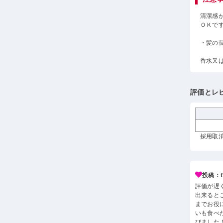
清潔感
ＯＫで
・髪の
香水又
評価とレ
採用取消
投稿：t*
評価が遅
出来ると
までお役
いも食べ
びました