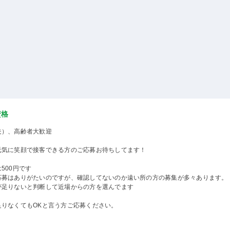
資格
夫）、高齢者大歓迎
元気に笑顔で接客できる方のご応募お待ちしてます！
500円です
応募はありがたいのですが、確認してないのか遠い所の方の募集が多々あります。
が足りないと判断して近場からの方を選んでます
足りなくてもOKと言う方ご応募ください。