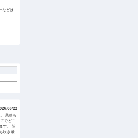
ーなどは
026/06/22
。 業務も
めてでどこ
ます。 賄
も吹き飛