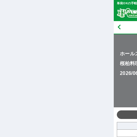
単発OKの手
ホール
桜柏料理
2026/