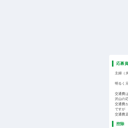
応募
主婦（
明るく
交通費は
沢山の
交通費
ですが
交通費
控除