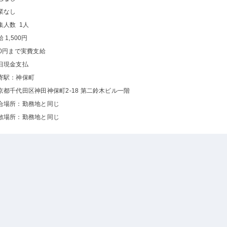
業なし
集人数 1人
 1,500円
00円まで実費支給
日現金支払
寄駅：神保町
京都千代田区神田神保町2-18 第二鈴木ビル一階
合場所：勤務地と同じ
散場所：勤務地と同じ