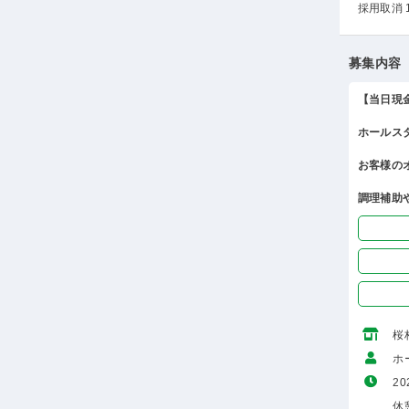
採用取消 
募集内容
【当日現
ホールス
お客様の
調理補助
桜
ホ
20
休