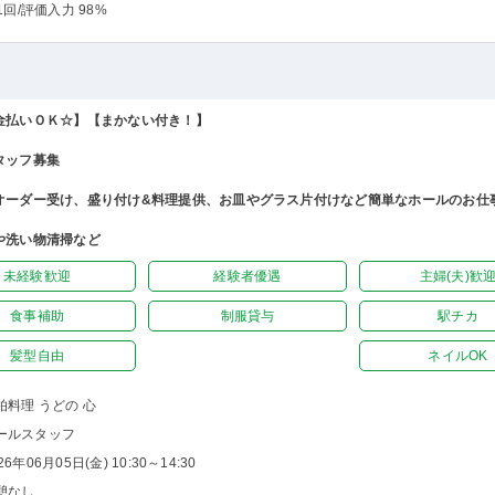
1回
/評価入力 98%
金払いＯＫ☆】【まかない付き！】
タッフ募集
オーダー受け、盛り付け&料理提供、お皿やグラス片付けなど簡単なホールのお仕
や洗い物清掃など
未経験歓迎
経験者優遇
主婦(夫)歓
食事補助
制服貸与
駅チカ
髪型自由
ネイルOK
柏料理 うどの 心
ールスタッフ
26年06月05日(金) 10:30～14:30
憩なし