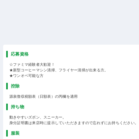
応募資格
☆ファミマ経験者大歓迎！
★新型コーヒーマシン清掃、フライヤー清掃が出来る方。
★ワンオペ可能な方
控除
源泉徴収税額表（日額表）の丙欄を適用
持ち物
動きやすいズボン、スニーカー。
身分証明書は来店時に提示していただきますので忘れずにお持ちください。
服装