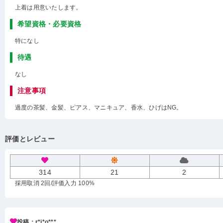
上着は用意いたします。
希望資格・必要資格
特になし
待遇
なし
注意事項
過度の茶髪、金髪、ピアス、マニキュア、香水、ひげはNG。
評価とレビュー
314
21
2
採用取消 2回
/評価入力 100%
投稿：r*i*o***