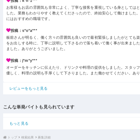
投稿：k*h*1***
お客様もお店の雰囲気も非常によく、丁寧な接客を重視している身としては
した。業務もわかりやすく教えてくださったので、終始安心して働けました
にはおすすめの職場です。
投稿：s*o*a***
板前さんが明るく、働く方々の雰囲気も良いので最初緊張しましたがとても楽
をお出しする時に、丁寧に説明して下さるので落ち着いて働く事が出来ました
ました。ありがとうございました。
投稿：j*m*y***
オーダーをキッチンに伝えたり、ドリンクや料理の提供をしました。スタッ
優しく、料理の説明も手厚くして下さりました。また働かせてください。あ
レビューをもっと見る
こんな単発バイトも見られています
もっと見る
トップ
検索結果
募集詳細