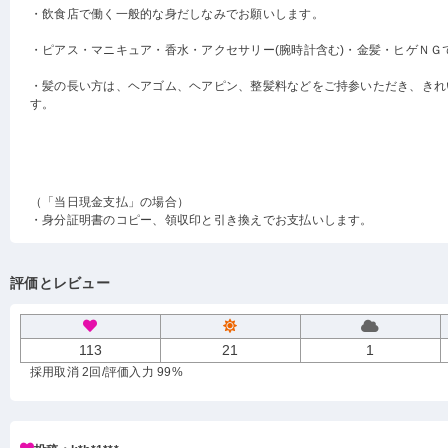
・飲食店で働く一般的な身だしなみでお願いします。
・ピアス・マニキュア・香水・アクセサリー(腕時計含む)・金髪・ヒゲＮＧ
・髪の長い方は、ヘアゴム、ヘアピン、整髪料などをご持参いただき、きれ
す。
（「当日現金支払」の場合）
・身分証明書のコピー、領収印と引き換えでお支払いします。
評価とレビュー
113
21
1
採用取消 2回
/評価入力 99%