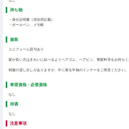
なし
持ち物
・身分証明書（現住所記載）
・ボールペン、メモ帳
服装
ユニフォーム貸与あり
髪が長い方はきれいに結べるようヘアゴム、ヘアピン、整髪料等をお持ちく
制服の貸し出しがありますが、中に着る半袖のインナーをご用意ください。
希望資格・必要資格
なし
待遇
なし
注意事項