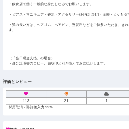
・飲食店で働く一般的な身だしなみでお願いします。
・ピアス・マニキュア・香水・アクセサリー(腕時計含む)・金髪・ヒゲＮＧ
・髪の長い方は、ヘアゴム、ヘアピン、整髪料などをご持参いただき、きれ
す。
（「当日現金支払」の場合）
・身分証明書のコピー、領収印と引き換えでお支払いします。
評価とレビュー
113
21
1
採用取消 2回
/評価入力 99%