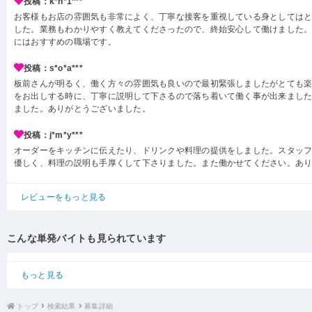
投稿：k*h*1***
お客様もお店の雰囲気も非常によく、丁寧な接客を重視している身としては
した。業務もわかりやすく教えてくださったので、終始安心して働けました
にはおすすめの職場です。
投稿：s*o*a***
板前さんが明るく、働く方々の雰囲気も良いので最初緊張しましたがとても楽
をお出しする時に、丁寧に説明して下さるので落ち着いて働く事が出来ました
ました。ありがとうございました。
投稿：j*m*y***
オーダーをキッチンに伝えたり、ドリンクや料理の提供をしました。スタッ
優しく、料理の説明も手厚くして下さりました。また働かせてください。あ
レビューをもっと見る
こんな単発バイトも見られています
もっと見る
トップ
検索結果
募集詳細