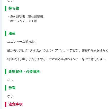
なし
持ち物
・身分証明書（現住所記載）
・ボールペン、メモ帳
服装
ユニフォーム貸与あり
髪が長い方はきれいに結べるようヘアゴム、ヘアピン、整髪料等をお持ちく
制服の貸し出しがありますが、中に着る半袖のインナーをご用意ください。
希望資格・必要資格
なし
待遇
なし
注意事項