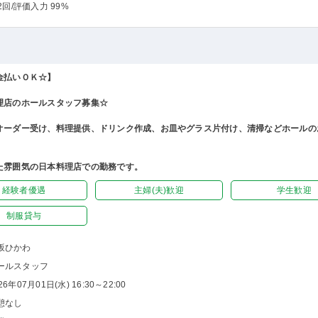
2回
/評価入力 99%
金払いＯＫ☆】
理店のホールスタッフ募集☆
オーダー受け、料理提供、ドリンク作成、お皿やグラス片付け、清掃などホールの
た雰囲気の日本料理店での勤務です。
経験者優遇
主婦(夫)歓迎
学生歓迎
制服貸与
坂ひかわ
ールスタッフ
26年07月01日(水) 16:30～22:00
憩なし