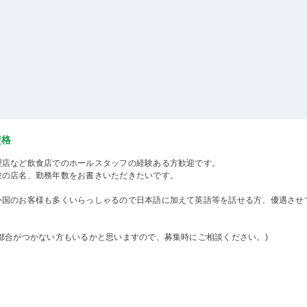
資格
理店など飲食店でのホールスタッフの経験ある方歓迎です。
験の店名、勤務年数をお書きいただきたいです。
外国のお客様も多くいらっしゃるので日本語に加えて英語等を話せる方、優遇させ
。
野都合がつかない方もいるかと思いますので、募集時にご相談ください。)