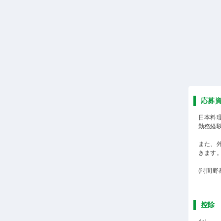
応募
日本料
勤務経
また、
きます
(時間
控除