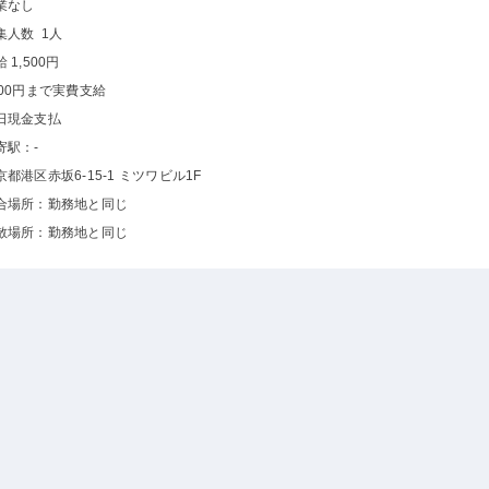
業なし
集人数 1人
 1,500円
500円まで実費支給
日現金支払
寄駅：-
京都港区赤坂6-15-1 ミツワビル1F
合場所：勤務地と同じ
散場所：勤務地と同じ