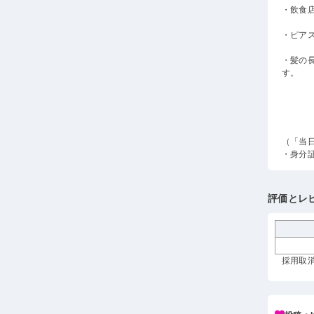
・飲食
・ピア
・髪の
す。
（「当
・身分
評価とレ
採用取消