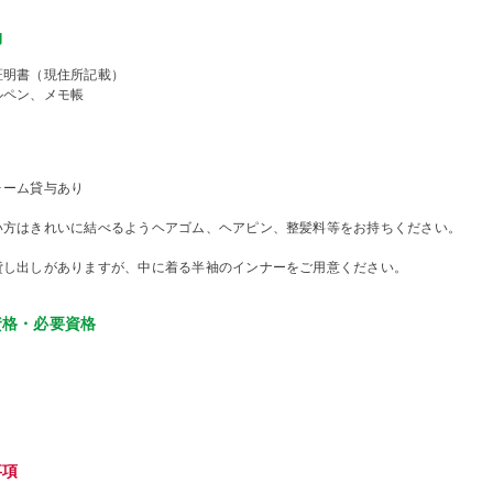
物
証明書（現住所記載）
ルペン、メモ帳
ォーム貸与あり
い方はきれいに結べるようヘアゴム、ヘアピン、整髪料等をお持ちください。
貸し出しがありますが、中に着る半袖のインナーをご用意ください。
資格・必要資格
事項