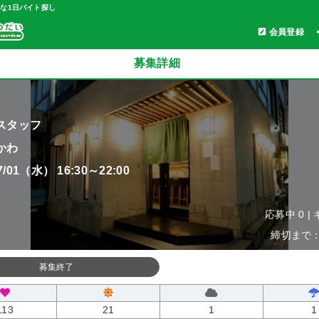
軽な1日バイト探し
会員登録
募集詳細
スタッフ
かわ
07/01（水） 16:30～22:00
応募中 0 |
締切まで：0
募集終了
113
21
1
1