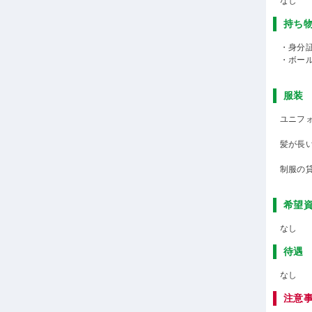
なし
持ち
・身分
・ボー
服装
ユニフ
髪が長
制服の
希望
なし
待遇
なし
注意