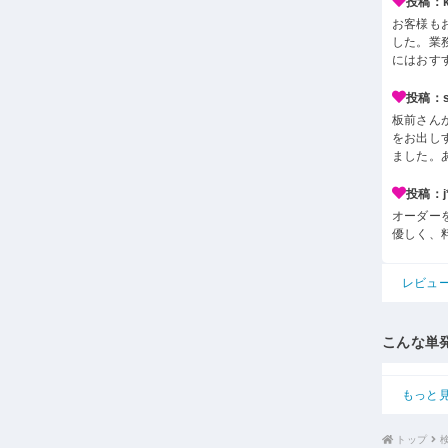
投稿：k*
お客様も
した。業
にはおす
投稿：s*
板前さん
をお出し
ました。
投稿：j*
オーダー
優しく、
レビュ
こんな単
もっと
トップ