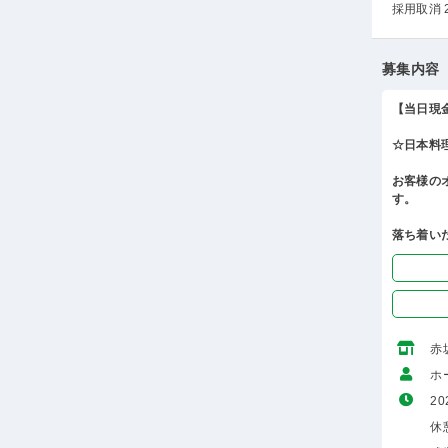
採用取消 
募集内容
【当日現
☆日本料
お客様の
す。
落ち着い
赤
ホ
20
休