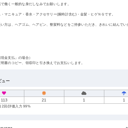
店で働く一般的な身だしなみでお願いします。
ス・マニキュア・香水・アクセサリー(腕時計含む)・金髪・ヒゲＮＧです。
長い方は、ヘアゴム、ヘアピン、整髪料などをご持参いただき、きれいに結んでい
日現金支払」の場合）
証明書のコピー、領収印と引き換えでお支払いします。
ビュー
113
21
1
1
 2回
/評価入力 99%