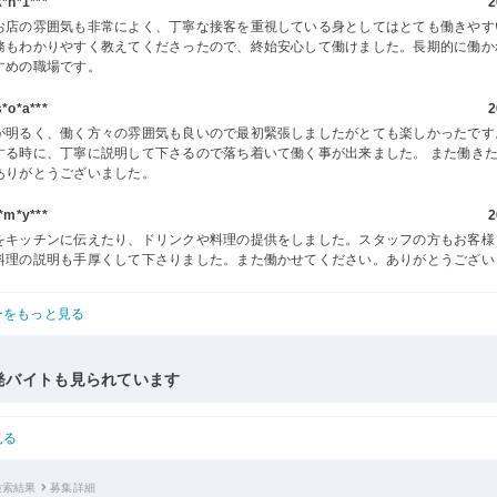
h*1***
2
お店の雰囲気も非常によく、丁寧な接客を重視している身としてはとても働きやす
務もわかりやすく教えてくださったので、終始安心して働けました。長期的に働か
すめの職場です。
o*a***
2
が明るく、働く方々の雰囲気も良いので最初緊張しましたがとても楽しかったです
する時に、丁寧に説明して下さるので落ち着いて働く事が出来ました。 また働き
ありがとうございました。
m*y***
2
をキッチンに伝えたり、ドリンクや料理の提供をしました。スタッフの方もお客様
料理の説明も手厚くして下さりました。また働かせてください。ありがとうござい
ーをもっと見る
発バイトも見られています
見る
検索結果
募集詳細