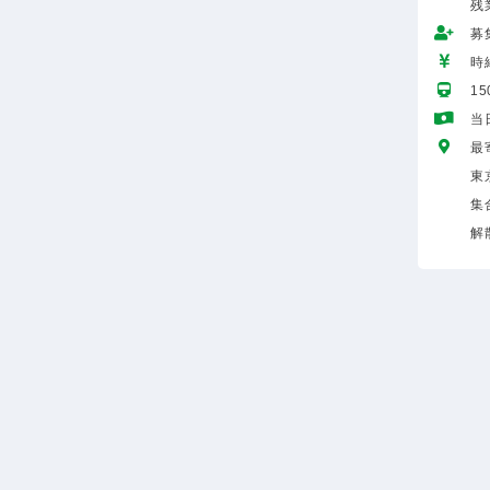
残
募
時給
1
当
最
東
集
解