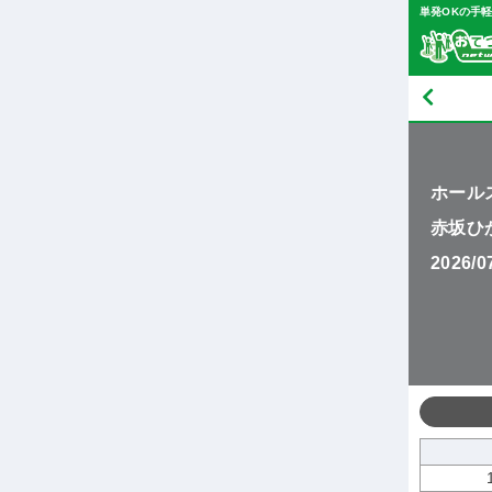
単発OKの手
ホール
赤坂ひ
2026/