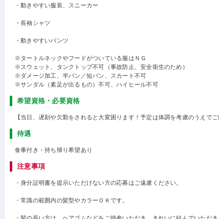
・動きやすい服装、スニーカー
・長袖シャツ
・動きやすいパンツ
※タートルネックやフードがついている服はＮＧ
※スウェット、タンクトップ不可（事故防止、安全衛生のため）
※ダメージ加工、半パン／短パン、スカート不可
※サンダル（素足が出るもの）不可、ハイヒール不可
希望資格・必要資格
【当日、遅刻や欠勤をされると大変困ります！予定は体調を考慮のうえでご
待遇
食事付き・持ち帰り希望あり
注意事項
・身分証明書を提示いただけない方の応募はご遠慮ください。
・常識の範囲内の髪型やカラーＯＫです。
・髪の長い方は、ヘアゴムなどをご持参いただき、きれいに結んでいただき