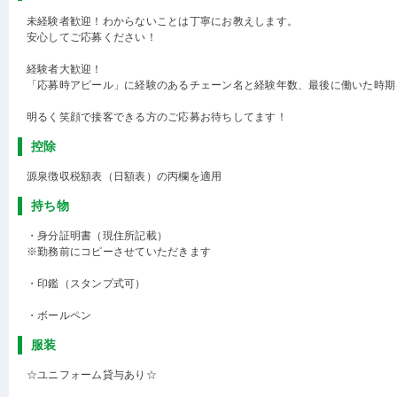
未経験者歓迎！わからないことは丁寧にお教えします。
安心してご応募ください！
経験者大歓迎！
「応募時アピール」に経験のあるチェーン名と経験年数、最後に働いた時期
明るく笑顔で接客できる方のご応募お待ちしてます！
控除
源泉徴収税額表（日額表）の丙欄を適用
持ち物
・身分証明書（現住所記載）
※勤務前にコピーさせていただきます
・印鑑（スタンプ式可）
・ボールペン
服装
☆ユニフォーム貸与あり☆