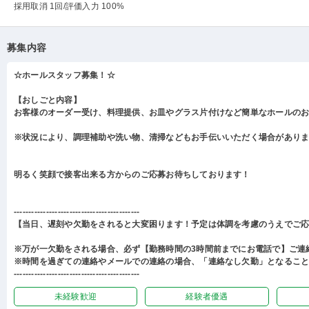
採用取消 1回
/評価入力 100%
募集内容
☆ホールスタッフ募集！☆
【おしごと内容】
お客様のオーダー受け、料理提供、お皿やグラス片付けなど簡単なホールの
※状況により、調理補助や洗い物、清掃などもお手伝いいただく場合があり
明るく笑顔で接客出来る方からのご応募お待ちしております！
-------------------------------------------
【当日、遅刻や欠勤をされると大変困ります！予定は体調を考慮のうえでご
※万が一欠勤をされる場合、必ず【勤務時間の3時間前までにお電話で】ご連
※時間を過ぎての連絡やメールでの連絡の場合、「連絡なし欠勤」となるこ
-------------------------------------------
未経験歓迎
経験者優遇