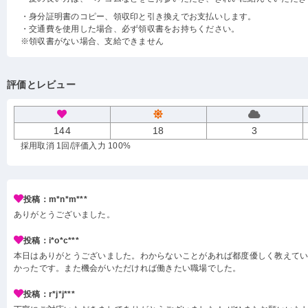
・身分証明書のコピー、領収印と引き換えでお支払いします。
・交通費を使用した場合、必ず領収書をお持ちください。
※領収書がない場合、支給できません
評価とレビュー
144
18
3
採用取消 1回
/評価入力 100%
投稿：m*n*m***
ありがとうございました。
投稿：i*o*c***
本日はありがとうございました。わからないことがあれば都度優しく教えて
かったです。また機会がいただければ働きたい職場でした。
投稿：r*j*j***