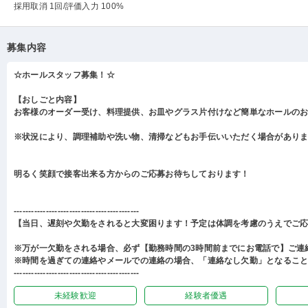
採用取消 1回
/評価入力 100%
募集内容
☆ホールスタッフ募集！☆
【おしごと内容】
お客様のオーダー受け、料理提供、お皿やグラス片付けなど簡単なホールの
※状況により、調理補助や洗い物、清掃などもお手伝いいただく場合があり
明るく笑顔で接客出来る方からのご応募お待ちしております！
-------------------------------------------
【当日、遅刻や欠勤をされると大変困ります！予定は体調を考慮のうえでご
※万が一欠勤をされる場合、必ず【勤務時間の3時間前までにお電話で】ご連
※時間を過ぎての連絡やメールでの連絡の場合、「連絡なし欠勤」となるこ
-------------------------------------------
未経験歓迎
経験者優遇