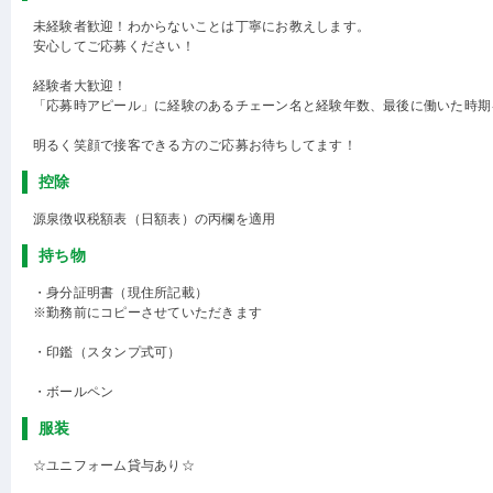
未経験者歓迎！わからないことは丁寧にお教えします。
安心してご応募ください！
経験者大歓迎！
「応募時アピール」に経験のあるチェーン名と経験年数、最後に働いた時期
明るく笑顔で接客できる方のご応募お待ちしてます！
控除
源泉徴収税額表（日額表）の丙欄を適用
持ち物
・身分証明書（現住所記載）
※勤務前にコピーさせていただきます
・印鑑（スタンプ式可）
・ボールペン
服装
☆ユニフォーム貸与あり☆