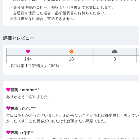
・身分証明書のコピー、領収印と引き換えでお支払いします。
・交通費を使用した場合、必ず領収書をお持ちください。
※領収書がない場合、支給できません
評価とレビュー
144
18
3
採用取消 1回
/評価入力 100%
投稿：m*n*m***
ありがとうございました。
投稿：i*o*c***
本日はありがとうございました。わからないことがあれば都度優しく教えて
かったです。また機会がいただければ働きたい職場でした。
投稿：r*j*j***