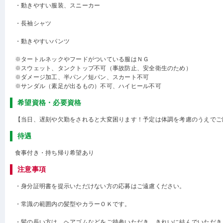
・動きやすい服装、スニーカー
・長袖シャツ
・動きやすいパンツ
※タートルネックやフードがついている服はＮＧ
※スウェット、タンクトップ不可（事故防止、安全衛生のため）
※ダメージ加工、半パン／短パン、スカート不可
※サンダル（素足が出るもの）不可、ハイヒール不可
希望資格・必要資格
【当日、遅刻や欠勤をされると大変困ります！予定は体調を考慮のうえでご
待遇
食事付き・持ち帰り希望あり
注意事項
・身分証明書を提示いただけない方の応募はご遠慮ください。
・常識の範囲内の髪型やカラーＯＫです。
・髪の長い方は、ヘアゴムなどをご持参いただき、きれいに結んでいただき