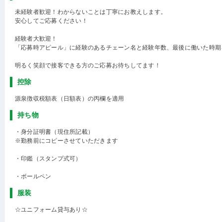
未経験者歓迎！わからないことは丁寧にお教えします。
安心してご応募ください！
経験者大歓迎！
「応募時アピール」に経験のあるチェーン名と経験年数、最後に働いた時期
明るく笑顔で接客できる方のご応募お待ちしてます！
控除
源泉徴収税額表（日額表）の丙欄を適用
持ち物
・身分証明書（現住所記載）
※勤務前にコピーさせていただきます
・印鑑（スタンプ式可）
・ボールペン
服装
☆ユニフォーム貸与あり☆