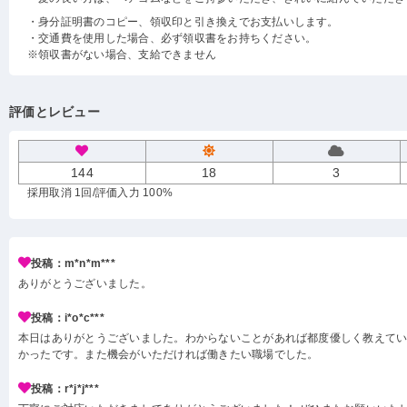
・身分証明書のコピー、領収印と引き換えでお支払いします。
・交通費を使用した場合、必ず領収書をお持ちください。
※領収書がない場合、支給できません
評価とレビュー
144
18
3
採用取消 1回
/評価入力 100%
投稿：m*n*m***
ありがとうございました。
投稿：i*o*c***
本日はありがとうございました。わからないことがあれば都度優しく教えて
かったです。また機会がいただければ働きたい職場でした。
投稿：r*j*j***