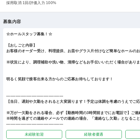
採用取消 1回
/評価入力 100%
募集内容
☆ホールスタッフ募集！☆
【おしごと内容】
お客様のオーダー受け、料理提供、お皿やグラス片付けなど簡単なホールの
※状況により、調理補助や洗い物、清掃などもお手伝いいただく場合があり
明るく笑顔で接客出来る方からのご応募お待ちしております！
-------------------------------------------
【当日、遅刻や欠勤をされると大変困ります！予定は体調を考慮のうえでご
※万が一欠勤をされる場合、必ず【勤務時間の3時間前までにお電話で】ご連
※時間を過ぎての連絡やメールでの連絡の場合、「連絡なし欠勤」となるこ
-------------------------------------------
未経験歓迎
経験者優遇