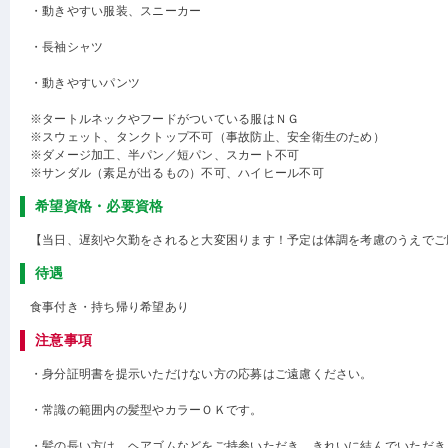
・動きやすい服装、スニーカー
・長袖シャツ
・動きやすいパンツ
※タートルネックやフードがついている服はＮＧ
※スウェット、タンクトップ不可（事故防止、安全衛生のため）
※ダメージ加工、半パン／短パン、スカート不可
※サンダル（素足が出るもの）不可、ハイヒール不可
希望資格・必要資格
【当日、遅刻や欠勤をされると大変困ります！予定は体調を考慮のうえでご
待遇
食事付き・持ち帰り希望あり
注意事項
・身分証明書を提示いただけない方の応募はご遠慮ください。
・常識の範囲内の髪型やカラーＯＫです。
・髪の長い方は、ヘアゴムなどをご持参いただき、きれいに結んでいただき