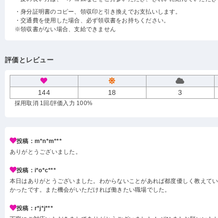
・身分証明書のコピー、領収印と引き換えでお支払いします。
・交通費を使用した場合、必ず領収書をお持ちください。
※領収書がない場合、支給できません
評価とレビュー
144
18
3
採用取消 1回
/評価入力 100%
投稿：m*n*m***
ありがとうございました。
投稿：i*o*c***
本日はありがとうございました。わからないことがあれば都度優しく教えて
かったです。また機会がいただければ働きたい職場でした。
投稿：r*j*j***