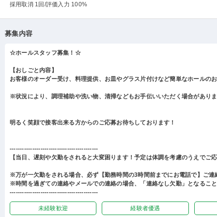
採用取消 1回
/評価入力 100%
募集内容
☆ホールスタッフ募集！☆
【おしごと内容】
お客様のオーダー受け、料理提供、お皿やグラス片付けなど簡単なホールの
※状況により、調理補助や洗い物、清掃などもお手伝いいただく場合があり
明るく笑顔で接客出来る方からのご応募お待ちしております！
-------------------------------------------
【当日、遅刻や欠勤をされると大変困ります！予定は体調を考慮のうえでご
※万が一欠勤をされる場合、必ず【勤務時間の3時間前までにお電話で】ご連
※時間を過ぎての連絡やメールでの連絡の場合、「連絡なし欠勤」となるこ
-------------------------------------------
未経験歓迎
経験者優遇