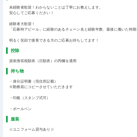
未経験者歓迎！わからないことは丁寧にお教えします。
安心してご応募ください！
経験者大歓迎！
「応募時アピール」に経験のあるチェーン名と経験年数、最後に働いた時期
明るく笑顔で接客できる方のご応募お待ちしてます！
控除
源泉徴収税額表（日額表）の丙欄を適用
持ち物
・身分証明書（現住所記載）
※勤務前にコピーさせていただきます
・印鑑（スタンプ式可）
・ボールペン
服装
☆ユニフォーム貸与あり☆