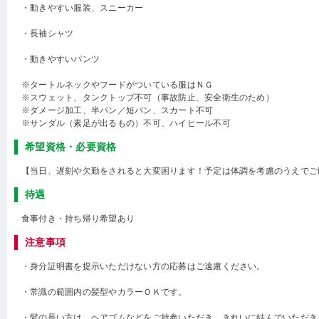
・動きやすい服装、スニーカー
・長袖シャツ
・動きやすいパンツ
※タートルネックやフードがついている服はＮＧ
※スウェット、タンクトップ不可（事故防止、安全衛生のため）
※ダメージ加工、半パン／短パン、スカート不可
※サンダル（素足が出るもの）不可、ハイヒール不可
希望資格・必要資格
【当日、遅刻や欠勤をされると大変困ります！予定は体調を考慮のうえでご
待遇
食事付き・持ち帰り希望あり
注意事項
・身分証明書を提示いただけない方の応募はご遠慮ください。
・常識の範囲内の髪型やカラーＯＫです。
・髪の長い方は、ヘアゴムなどをご持参いただき、きれいに結んでいただき