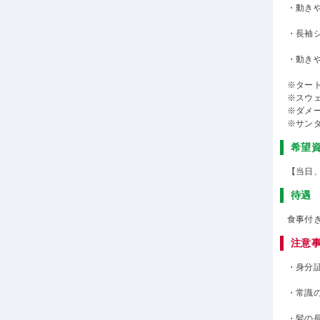
・動き
・長袖
・動き
※ター
※スウ
※ダメ
※サン
希望
【当日
待遇
食事付
注意
・身分
・常識
・髪の