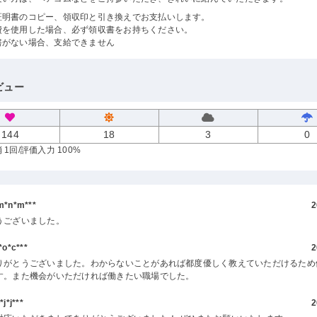
証明書のコピー、領収印と引き換えでお支払いします。
費を使用した場合、必ず領収書をお持ちください。
書がない場合、支給できません
ビュー
144
18
3
0
 1回
/評価入力 100%
*n*m***
2
うございました。
o*c***
2
りがとうございました。わからないことがあれば都度優しく教えていただけるため
す。また機会がいただければ働きたい職場でした。
*j***
2