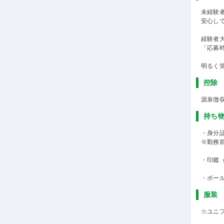
未経験
安心し
経験者
「応募
明るく
控除
源泉徴
持ち
・身分
※勤務
・印鑑
・ボー
服装
☆ユニ