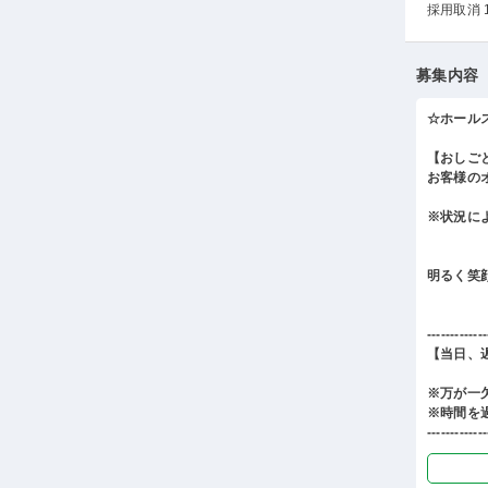
採用取消 
募集内容
☆ホール
【おしご
お客様の
※状況に
明るく笑
-------------
【当日、
※万が一
※時間を
-------------