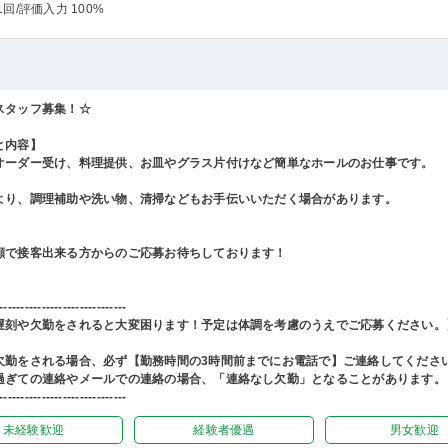
1回
/評価入力 100%
スタッフ募集！☆
と内容】
オーダー受け、料理提供、お皿やグラス片付けなど簡単なホールのお仕事です。
より、調理補助や洗い物、清掃などもお手伝いいただく場合があります。
顔で接客出来る方からのご応募お待ちしております！
------------------------------
遅刻や欠勤をされると大変困ります！予定は体調を考慮のうえでご応募ください。
欠勤をされる場合、必ず【勤務時間の3時間前までにお電話で】ご連絡してくださ
過ぎての連絡やメールでの連絡の場合、「連絡なし欠勤」となることがあります。
------------------------------
未経験歓迎
経験者優遇
男女歓迎