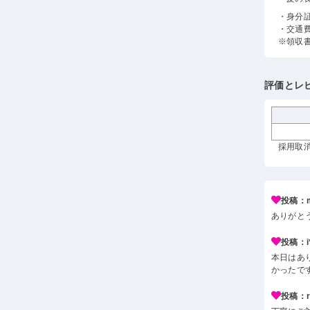
・身分
・交通
※領収
評価とレ
採用取消
投稿：m
ありがと
投稿：i*
本日はあ
かったで
投稿：r*j