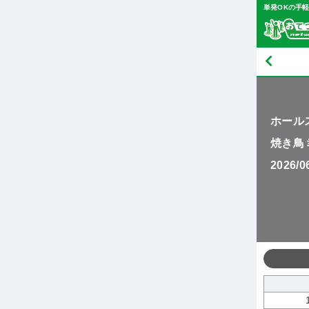
単発OKの手
ホール
焼き鳥
2026/