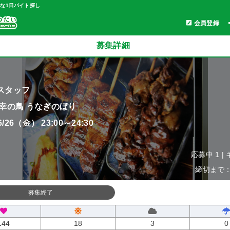
軽な1日バイト探し
会員登録
募集詳細
スタッフ
 幸の鳥 うなぎのぼり
06/26（金） 23:00～24:30
応募中 1 |
締切まで：0
募集終了
144
18
3
0