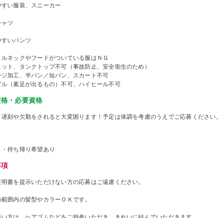
やすい服装、スニーカー
シャツ
やすいパンツ
トルネックやフードがついている服はＮＧ
ェット、タンクトップ不可（事故防止、安全衛生のため）
ージ加工、半パン／短パン、スカート不可
ダル（素足が出るもの）不可、ハイヒール不可
資格・必要資格
、遅刻や欠勤をされると大変困ります！予定は体調を考慮のうえでご応募ください
き・持ち帰り希望あり
事項
証明書を提示いただけない方の応募はご遠慮ください。
の範囲内の髪型やカラーＯＫです。
長い方は、ヘアゴムなどをご持参いただき、きれいに結んでいただきます。