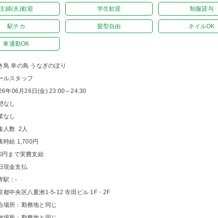
主婦(夫)歓迎
学生歓迎
制服貸与
駅チカ
髪型自由
ネイルOK
車通勤OK
き鳥 幸の鳥 うなぎのぼり
ールスタッフ
26年06月26日(金) 23:00～24:30
憩なし
業なし
集人数 2人
夜時給 1,700円
00円まで実費支給
日現金支払
寄駅：-
京都中央区八重洲1-5-12 寺田ビル 1F・2F
合場所：勤務地と同じ
散場所：勤務地と同じ