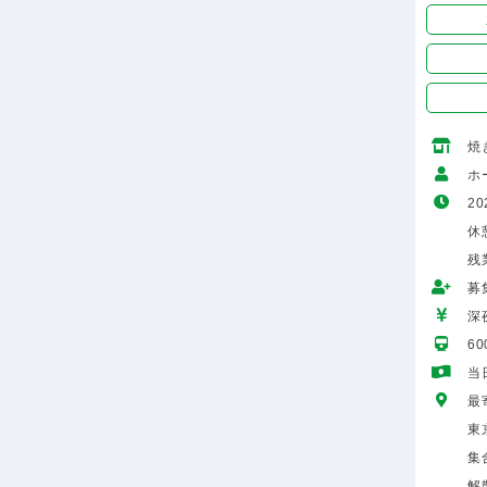
焼
ホ
20
休
残
募
深
6
当
最
東
集
解