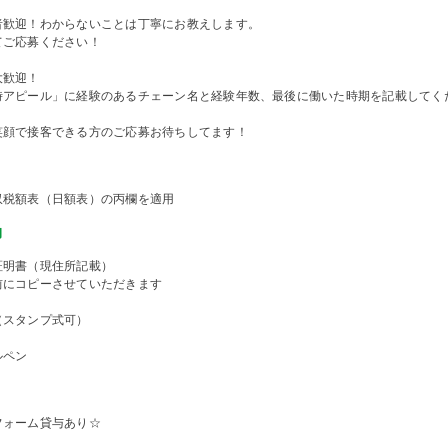
者歓迎！わからないことは丁寧にお教えします。
てご応募ください！
大歓迎！
時アピール」に経験のあるチェーン名と経験年数、最後に働いた時期を記載してく
笑顔で接客できる方のご応募お待ちしてます！
収税額表（日額表）の丙欄を適用
物
証明書（現住所記載）
前にコピーさせていただきます
（スタンプ式可）
ルペン
フォーム貸与あり☆