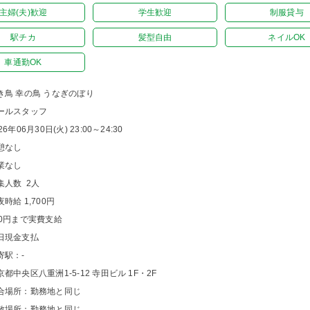
主婦(夫)歓迎
学生歓迎
制服貸与
駅チカ
髪型自由
ネイルOK
車通勤OK
き鳥 幸の鳥 うなぎのぼり
ールスタッフ
26年06月30日(火) 23:00～24:30
憩なし
業なし
集人数 2人
夜時給 1,700円
00円まで実費支給
日現金支払
寄駅：-
京都中央区八重洲1-5-12 寺田ビル 1F・2F
合場所：勤務地と同じ
散場所：勤務地と同じ