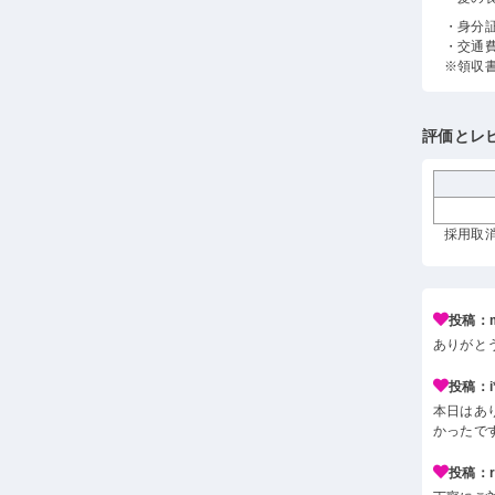
・身分
・交通
※領収
評価とレ
採用取消
投稿：m
ありがと
投稿：i*
本日はあ
かったで
投稿：r*j