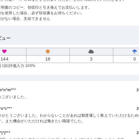
証明書のコピー、領収印と引き換えでお支払いします。
費を使用した場合、必ず領収書をお持ちください。
書がない場合、支給できません
ビュー
144
18
3
0
 1回
/評価入力 100%
*n*m***
2
うございました。
o*c***
2
りがとうございました。わからないことがあれば都度優しく教えていただけるため
す。また機会がいただければ働きたい職場でした。
*j***
2