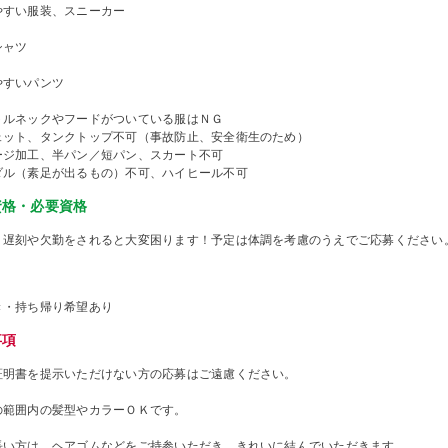
やすい服装、スニーカー
シャツ
やすいパンツ
トルネックやフードがついている服はＮＧ
ェット、タンクトップ不可（事故防止、安全衛生のため）
ージ加工、半パン／短パン、スカート不可
ダル（素足が出るもの）不可、ハイヒール不可
資格・必要資格
、遅刻や欠勤をされると大変困ります！予定は体調を考慮のうえでご応募ください
き・持ち帰り希望あり
事項
証明書を提示いただけない方の応募はご遠慮ください。
の範囲内の髪型やカラーＯＫです。
長い方は、ヘアゴムなどをご持参いただき、きれいに結んでいただきます。