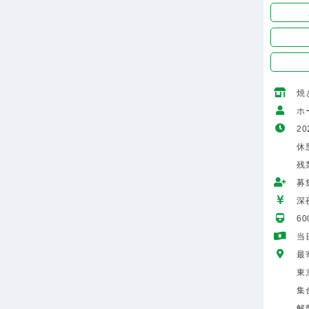
焼
ホ
20
休
残
募
深
6
当
最
東
集
解