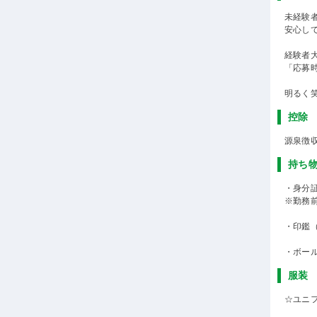
未経験
安心し
経験者
「応募
明るく
控除
源泉徴
持ち
・身分
※勤務
・印鑑
・ボー
服装
☆ユニ