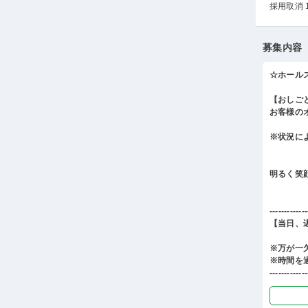
採用取消 
募集内容
☆ホール
【おしご
お客様の
※状況に
明るく笑
-------------
【当日、
※万が一
※時間を
-------------