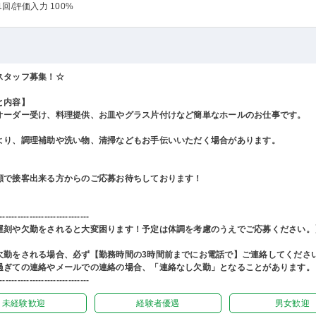
1回
/評価入力 100%
スタッフ募集！☆
と内容】
オーダー受け、料理提供、お皿やグラス片付けなど簡単なホールのお仕事です。
より、調理補助や洗い物、清掃などもお手伝いいただく場合があります。
顔で接客出来る方からのご応募お待ちしております！
------------------------------
遅刻や欠勤をされると大変困ります！予定は体調を考慮のうえでご応募ください。
欠勤をされる場合、必ず【勤務時間の3時間前までにお電話で】ご連絡してくださ
過ぎての連絡やメールでの連絡の場合、「連絡なし欠勤」となることがあります。
------------------------------
未経験歓迎
経験者優遇
男女歓迎