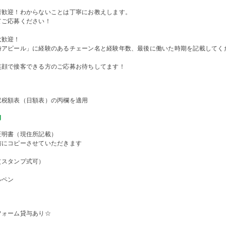
者歓迎！わからないことは丁寧にお教えします。
てご応募ください！
大歓迎！
時アピール」に経験のあるチェーン名と経験年数、最後に働いた時期を記載してく
笑顔で接客できる方のご応募お待ちしてます！
収税額表（日額表）の丙欄を適用
物
証明書（現住所記載）
前にコピーさせていただきます
（スタンプ式可）
ルペン
フォーム貸与あり☆