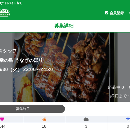
軽な1日バイト探し
会員登録
募集詳細
スタッフ
 幸の鳥 うなぎのぼり
06/30（火） 23:00～24:30
応募中 0 |
締切まで：0
募集終了
144
18
3
0