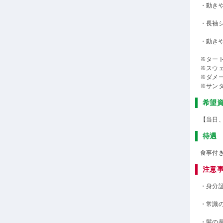
・動き
・長袖
・動き
※ター
※スウ
※ダメ
※サン
希望
【当日
待遇
食事付
注意
・身分
・常識
・髪の