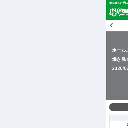
単発OKの手
ホール
焼き鳥
2026/