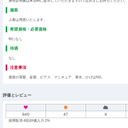
身分証明書は来店時に提示していただきますので忘れずにお持ちください。
服装
上着は用意いたします。
希望資格・必要資格
特になし
待遇
なし
注意事項
過度の茶髪、金髪、ピアス、マニキュア、香水、ひげはNG。
評価とレビュー
640
47
4
採用取消 4回
/評価入力 2%