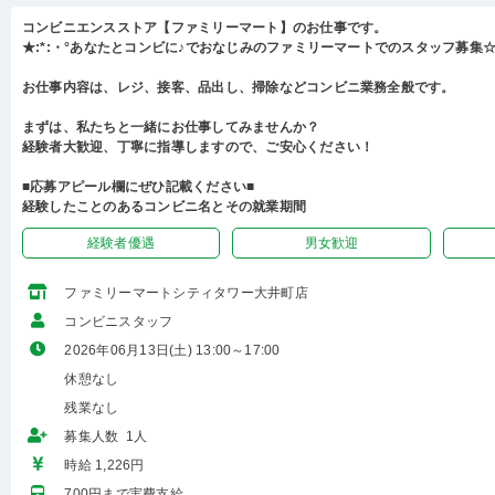
コンビニエンスストア【ファミリーマート】のお仕事です。
★:*:・°あなたとコンビに♪でおなじみのファミリーマートでのスタッフ募集☆:
お仕事内容は、レジ、接客、品出し、掃除などコンビニ業務全般です。
まずは、私たちと一緒にお仕事してみませんか？
経験者大歓迎、丁寧に指導しますので、ご安心ください！
■応募アピール欄にぜひ記載ください■
経験したことのあるコンビニ名とその就業期間
経験者優遇
男女歓迎
ファミリーマートシティタワー大井町店
コンビニスタッフ
2026年06月13日(土) 13:00～17:00
休憩なし
残業なし
募集人数 1人
時給 1,226円
700円まで実費支給