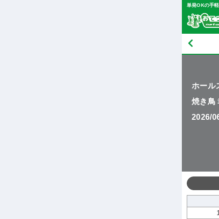
単発OKの手
ホール
焼き鳥
2026/