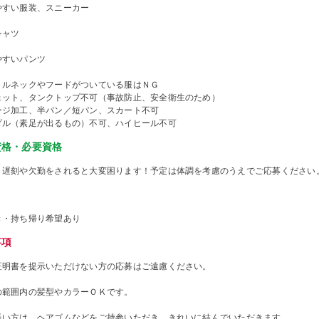
やすい服装、スニーカー
シャツ
やすいパンツ
トルネックやフードがついている服はＮＧ
ェット、タンクトップ不可（事故防止、安全衛生のため）
ージ加工、半パン／短パン、スカート不可
ダル（素足が出るもの）不可、ハイヒール不可
資格・必要資格
、遅刻や欠勤をされると大変困ります！予定は体調を考慮のうえでご応募ください
き・持ち帰り希望あり
事項
証明書を提示いただけない方の応募はご遠慮ください。
の範囲内の髪型やカラーＯＫです。
長い方は、ヘアゴムなどをご持参いただき、きれいに結んでいただきます。