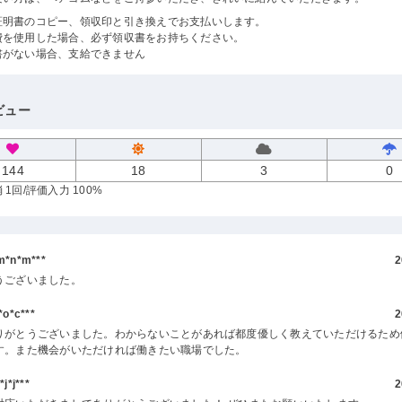
証明書のコピー、領収印と引き換えでお支払いします。
費を使用した場合、必ず領収書をお持ちください。
書がない場合、支給できません
ビュー
144
18
3
0
 1回
/評価入力 100%
*n*m***
2
うございました。
o*c***
2
りがとうございました。わからないことがあれば都度優しく教えていただけるため
す。また機会がいただければ働きたい職場でした。
*j***
2