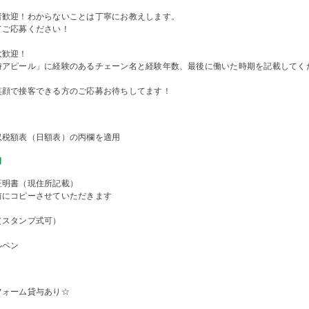
者歓迎！わからないことは丁寧にお教えします。
てご応募ください！
大歓迎！
時アピール」に経験のあるチェーン名と経験年数、最後に働いた時期を記載してく
笑顔で接客できる方のご応募お待ちしてます！
収税額表（日額表）の丙欄を適用
物
証明書（現住所記載）
前にコピーさせていただきます
（スタンプ式可）
ルペン
フォーム貸与あり☆