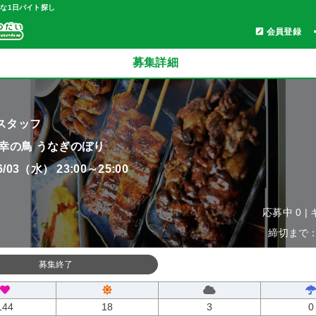
軽な1日バイト探し
会員登録
募集詳細
スタッフ
 幸の鳥 うなぎのぼり
06/03（水） 23:00～25:00
応募中 0 |
締切まで：0
募集終了
144
18
3
0