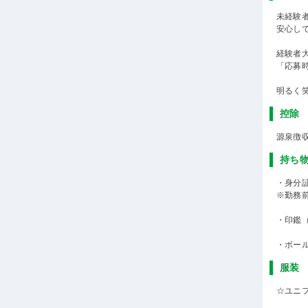
未経験
安心し
経験者
「応募
明るく
控除
源泉徴
持ち
・身分
※勤務
・印鑑
・ボー
服装
☆ユニ