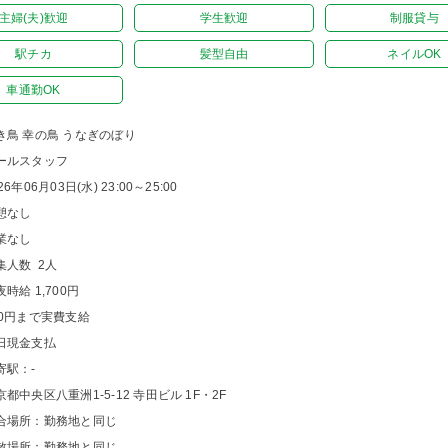
主婦(夫)歓迎
学生歓迎
制服貸与
駅チカ
髪型自由
ネイルOK
車通勤OK
き鳥 幸の鳥 うなぎのぼり
ールスタッフ
26年06月03日(水) 23:00～25:00
憩なし
業なし
集人数 2人
夜時給 1,700円
00円まで実費支給
日現金支払
寄駅：-
京都中央区八重洲1-5-12 寺田ビル 1F・2F
合場所：勤務地と同じ
散場所：勤務地と同じ