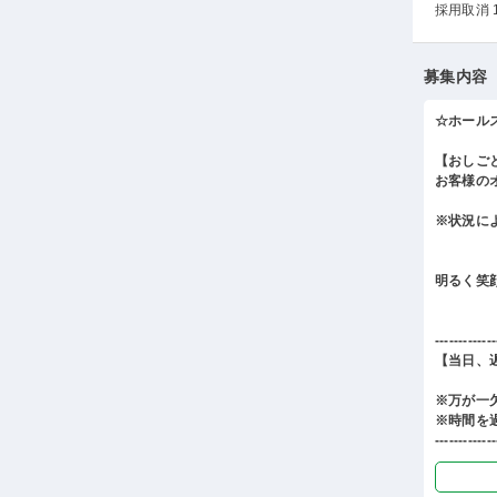
採用取消 
募集内容
☆ホール
【おしご
お客様の
※状況に
明るく笑
-------------
【当日、
※万が一
※時間を
-------------