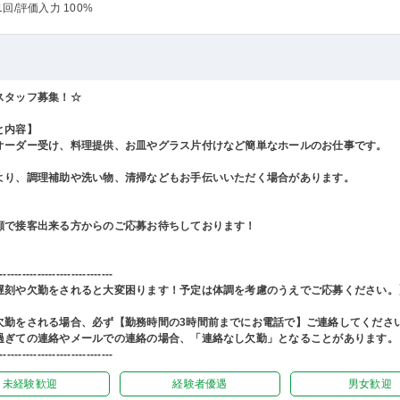
1回
/評価入力 100%
スタッフ募集！☆
と内容】
オーダー受け、料理提供、お皿やグラス片付けなど簡単なホールのお仕事です。
より、調理補助や洗い物、清掃などもお手伝いいただく場合があります。
顔で接客出来る方からのご応募お待ちしております！
------------------------------
遅刻や欠勤をされると大変困ります！予定は体調を考慮のうえでご応募ください。
欠勤をされる場合、必ず【勤務時間の3時間前までにお電話で】ご連絡してくださ
過ぎての連絡やメールでの連絡の場合、「連絡なし欠勤」となることがあります。
------------------------------
未経験歓迎
経験者優遇
男女歓迎