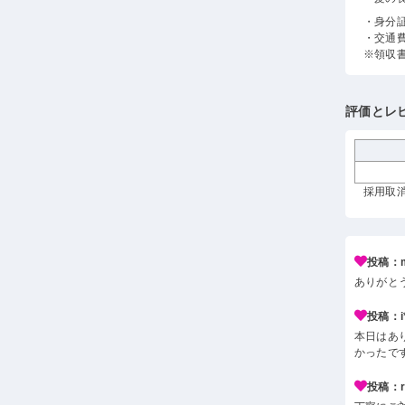
・身分
・交通
※領収
評価とレ
採用取消
投稿：m
ありがと
投稿：i*
本日はあ
かったで
投稿：r*j