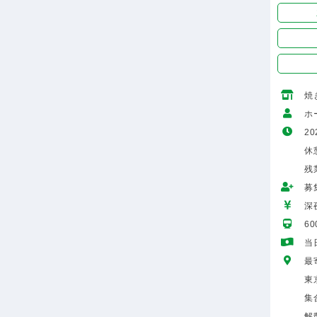
焼
ホ
20
休
残
募
深
6
当
最
東
集
解