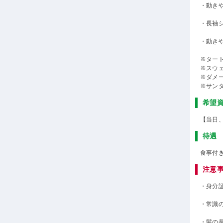
・動き
・長袖
・動き
※ター
※スウ
※ダメ
※サン
希望
【当日
待遇
食事付
注意
・身分
・常識
・髪の