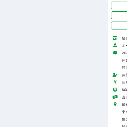
焼
ホ
20
休
残
募
深
6
当
最
東
集
解