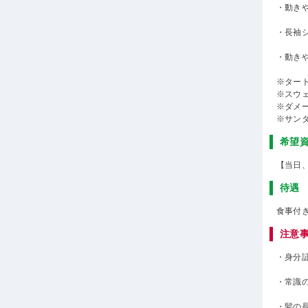
・動き
・長袖
・動き
※ター
※スウ
※ダメ
※サン
希望
【当日
待遇
食事付
注意
・身分
・常識
・髪の