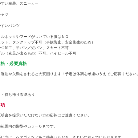
やすい服装、スニーカー
シャツ
やすいパンツ
トルネックやフードがついている服はＮＧ
ェット、タンクトップ不可（事故防止、安全衛生のため）
ージ加工、半パン／短パン、スカート不可
ダル（素足が出るもの）不可、ハイヒール不可
資格・必要資格
、遅刻や欠勤をされると大変困ります！予定は体調を考慮のうえでご応募ください
き・持ち帰り希望あり
事項
証明書を提示いただけない方の応募はご遠慮ください。
の範囲内の髪型やカラーＯＫです。
長い方は、ヘアゴムなどをご持参いただき、きれいに結んでいただきます。