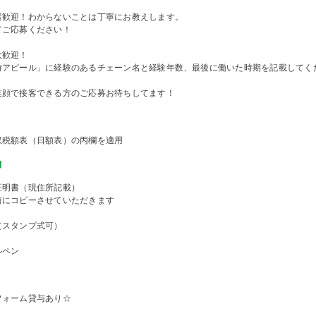
者歓迎！わからないことは丁寧にお教えします。
てご応募ください！
大歓迎！
時アピール」に経験のあるチェーン名と経験年数、最後に働いた時期を記載してく
笑顔で接客できる方のご応募お待ちしてます！
収税額表（日額表）の丙欄を適用
物
証明書（現住所記載）
前にコピーさせていただきます
（スタンプ式可）
ルペン
フォーム貸与あり☆