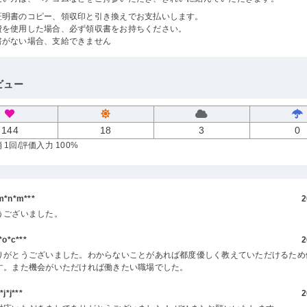
証明書のコピー、領収印と引き換えでお支払いします。
費を使用した場合、必ず領収書をお持ちください。
書がない場合、支給できません
ビュー
144
18
3
0
 1回
/評価入力 100%
*n*m***
2
うございました。
o*c***
2
りがとうございました。わからないことがあれば都度優しく教えていただけるため
す。また機会がいただければ働きたい職場でした。
*j***
2