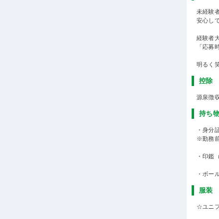
未経験
安心し
経験者
「応募
明るく
控除
源泉徴
持ち
・身分
※勤務
・印鑑
・ボー
服装
☆ユニ