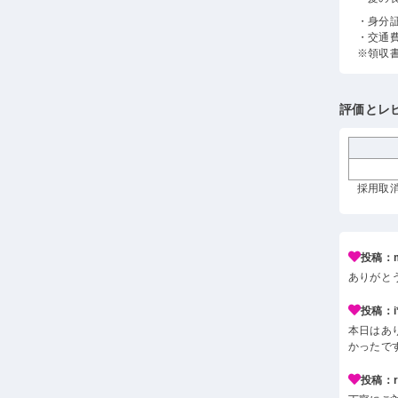
・身分
・交通
※領収
評価とレ
採用取消
投稿：m
ありがと
投稿：i*
本日はあ
かったで
投稿：r*j