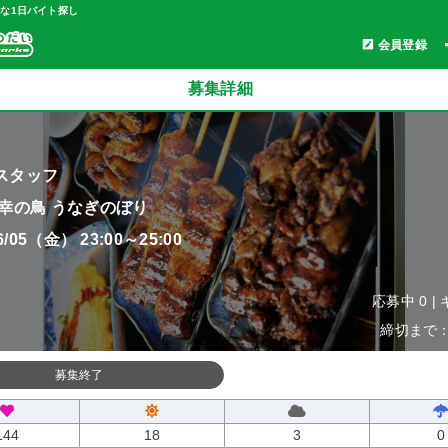
軽な1日バイト探し
会員登録
募集詳細
スタッフ
 幸の鳥 うなぎのぼり
06/05（金） 23:00～25:00
応募中 0 |
締切まで：0
募集終了
144
18
3
0