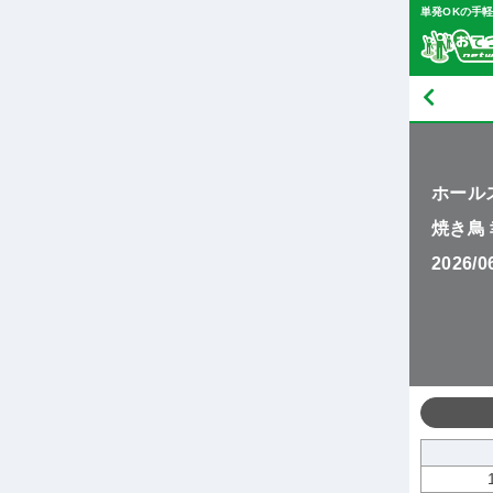
単発OKの手
ホール
焼き鳥
2026/