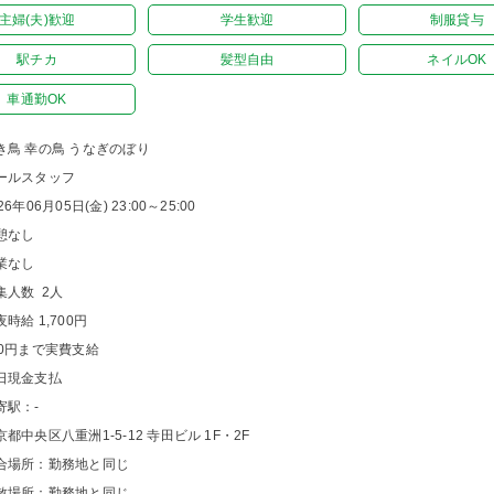
主婦(夫)歓迎
学生歓迎
制服貸与
駅チカ
髪型自由
ネイルOK
車通勤OK
き鳥 幸の鳥 うなぎのぼり
ールスタッフ
26年06月05日(金) 23:00～25:00
憩なし
業なし
集人数 2人
夜時給 1,700円
00円まで実費支給
日現金支払
寄駅：-
京都中央区八重洲1-5-12 寺田ビル 1F・2F
合場所：勤務地と同じ
散場所：勤務地と同じ