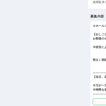
採用取消 
募集内容
☆ホール
【おしご
お客様の
※状況に
明るく笑
-------------
【当日、
※万が一
※時間を
-------------