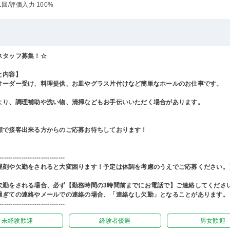
1回
/評価入力 100%
スタッフ募集！☆
と内容】
オーダー受け、料理提供、お皿やグラス片付けなど簡単なホールのお仕事です。
より、調理補助や洗い物、清掃などもお手伝いいただく場合があります。
顔で接客出来る方からのご応募お待ちしております！
------------------------------
遅刻や欠勤をされると大変困ります！予定は体調を考慮のうえでご応募ください。
欠勤をされる場合、必ず【勤務時間の3時間前までにお電話で】ご連絡してくださ
過ぎての連絡やメールでの連絡の場合、「連絡なし欠勤」となることがあります。
------------------------------
未経験歓迎
経験者優遇
男女歓迎