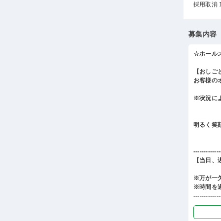
採用取消 
募集内容
☆ホール
【おしご
お客様の
※状況に
明るく笑
-------------
【当日、
※万が一
※時間を
-------------