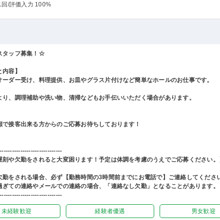
1回
/評価入力 100%
スタッフ募集！☆
と内容】
オーダー受け、料理提供、お皿やグラス片付けなど簡単なホールのお仕事です。
より、調理補助や洗い物、清掃などもお手伝いいただく場合があります。
顔で接客出来る方からのご応募お待ちしております！
------------------------------
遅刻や欠勤をされると大変困ります！予定は体調を考慮のうえでご応募ください。
欠勤をされる場合、必ず【勤務時間の3時間前までにお電話で】ご連絡してくださ
過ぎての連絡やメールでの連絡の場合、「連絡なし欠勤」となることがあります。
------------------------------
未経験歓迎
経験者優遇
男女歓迎