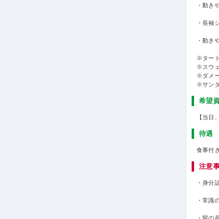
・動き
・長袖
・動き
※ター
※スウ
※ダメ
※サン
希望
【当日
待遇
食事付
注意
・身分
・常識
・髪の