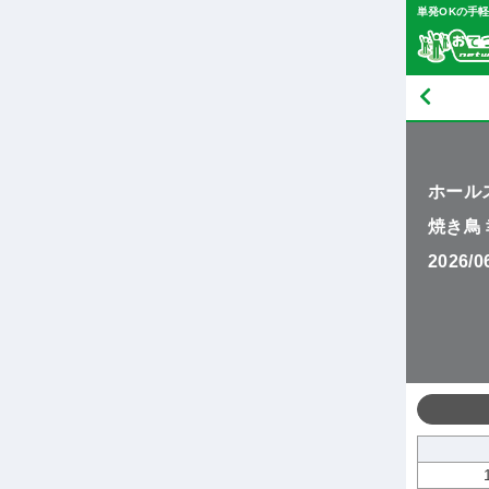
単発OKの手
ホール
焼き鳥
2026/