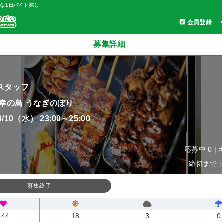
軽な1日バイト探し
会員登録
募集詳細
スタッフ
 幸の鳥 うなぎのぼり
06/10（水） 23:00～25:00
応募中 0 |
締切まで：0
募集終了
144
18
3
0