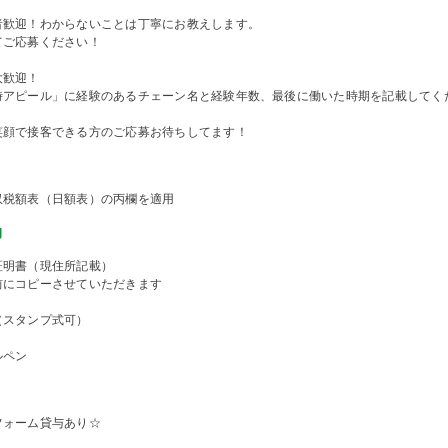
者歓迎！わからないことは丁寧にお教えします。
てご応募ください！
大歓迎！
時アピール」に経験のあるチェーン名と経験年数、最後に働いた時期を記載してく
笑顔で接客できる方のご応募お待ちしてます！
収税額表（日額表）の丙欄を適用
物
証明書（現住所記載）
前にコピーさせていただきます
（スタンプ式可）
ルペン
フォーム貸与あり☆