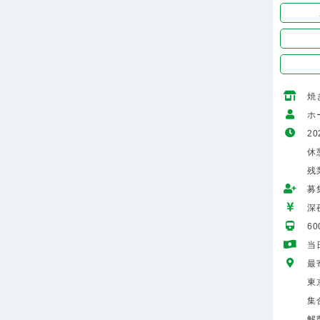
焼
ホ
20
休
残
募
深
6
当
最
東
集
解