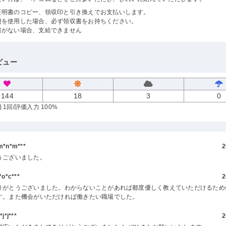
証明書のコピー、領収印と引き換えでお支払いします。
費を使用した場合、必ず領収書をお持ちください。
書がない場合、支給できません
ビュー
144
18
3
0
 1回
/評価入力 100%
*n*m***
2
うございました。
o*c***
2
りがとうございました。わからないことがあれば都度優しく教えていただけるため
す。また機会がいただければ働きたい職場でした。
*j***
2