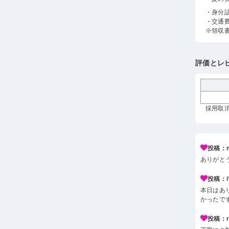
・身分
・交通
※領収
評価とレ
採用取消
投稿：m
ありがと
投稿：i*
本日はあ
かったで
投稿：r*j