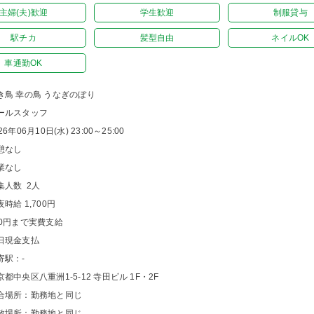
主婦(夫)歓迎
学生歓迎
制服貸与
駅チカ
髪型自由
ネイルOK
車通勤OK
き鳥 幸の鳥 うなぎのぼり
ールスタッフ
26年06月10日(水) 23:00～25:00
憩なし
業なし
集人数 2人
夜時給 1,700円
00円まで実費支給
日現金支払
寄駅：-
京都中央区八重洲1-5-12 寺田ビル 1F・2F
合場所：勤務地と同じ
散場所：勤務地と同じ