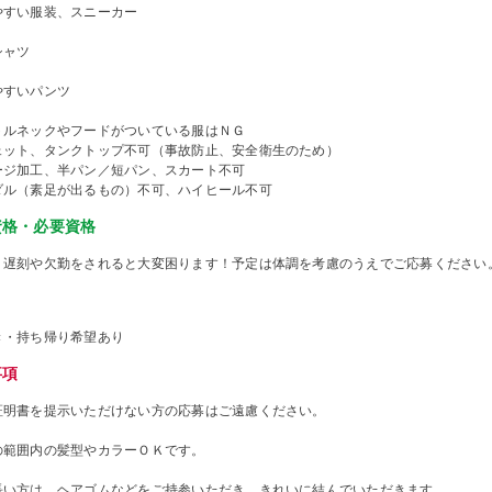
やすい服装、スニーカー
シャツ
やすいパンツ
トルネックやフードがついている服はＮＧ
ェット、タンクトップ不可（事故防止、安全衛生のため）
ージ加工、半パン／短パン、スカート不可
ダル（素足が出るもの）不可、ハイヒール不可
資格・必要資格
、遅刻や欠勤をされると大変困ります！予定は体調を考慮のうえでご応募ください
き・持ち帰り希望あり
事項
証明書を提示いただけない方の応募はご遠慮ください。
の範囲内の髪型やカラーＯＫです。
長い方は、ヘアゴムなどをご持参いただき、きれいに結んでいただきます。