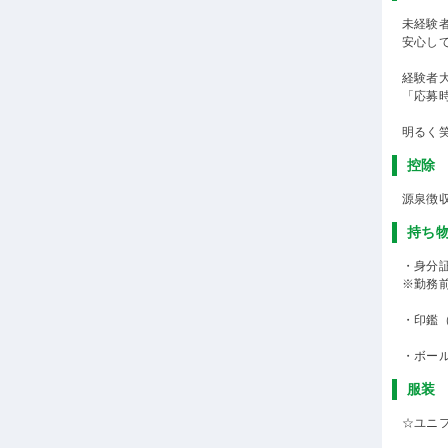
未経験
安心し
経験者
「応募
明るく
控除
源泉徴
持ち
・身分
※勤務
・印鑑
・ボー
服装
☆ユニ