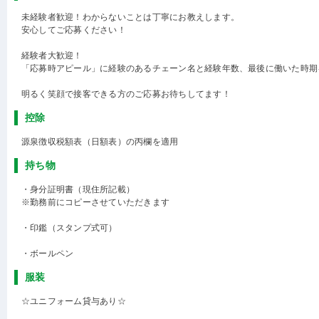
未経験者歓迎！わからないことは丁寧にお教えします。
安心してご応募ください！
経験者大歓迎！
「応募時アピール」に経験のあるチェーン名と経験年数、最後に働いた時期
明るく笑顔で接客できる方のご応募お待ちしてます！
控除
源泉徴収税額表（日額表）の丙欄を適用
持ち物
・身分証明書（現住所記載）
※勤務前にコピーさせていただきます
・印鑑（スタンプ式可）
・ボールペン
服装
☆ユニフォーム貸与あり☆