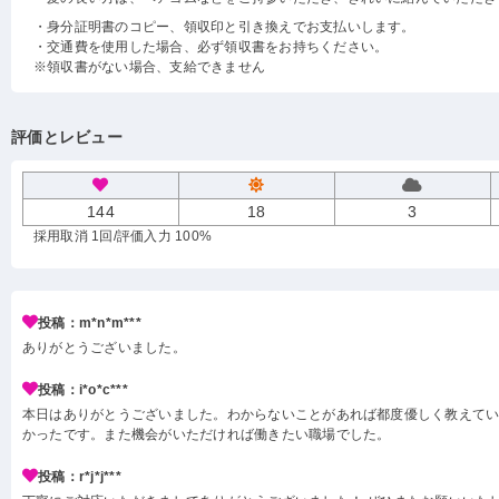
・身分証明書のコピー、領収印と引き換えでお支払いします。
・交通費を使用した場合、必ず領収書をお持ちください。
※領収書がない場合、支給できません
評価とレビュー
144
18
3
採用取消 1回
/評価入力 100%
投稿：m*n*m***
ありがとうございました。
投稿：i*o*c***
本日はありがとうございました。わからないことがあれば都度優しく教えて
かったです。また機会がいただければ働きたい職場でした。
投稿：r*j*j***