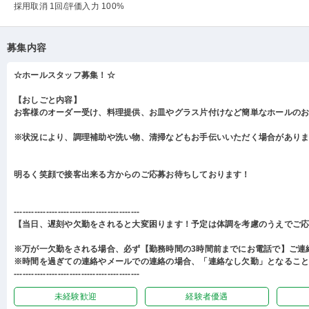
採用取消 1回
/評価入力 100%
募集内容
☆ホールスタッフ募集！☆
【おしごと内容】
お客様のオーダー受け、料理提供、お皿やグラス片付けなど簡単なホールの
※状況により、調理補助や洗い物、清掃などもお手伝いいただく場合があり
明るく笑顔で接客出来る方からのご応募お待ちしております！
-------------------------------------------
【当日、遅刻や欠勤をされると大変困ります！予定は体調を考慮のうえでご
※万が一欠勤をされる場合、必ず【勤務時間の3時間前までにお電話で】ご連
※時間を過ぎての連絡やメールでの連絡の場合、「連絡なし欠勤」となるこ
-------------------------------------------
未経験歓迎
経験者優遇