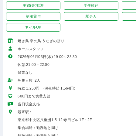
主婦(夫)歓迎
学生歓迎
制服貸与
駅チカ
ネイルOK
焼き鳥 幸の鳥 うなぎのぼり
ホールスタッフ
2026年06月03日(水) 19:00～23:30
休憩:21:00～22:00
残業なし
募集人数 2人
時給 1,250円 (深夜時給 1,564円)
600円まで実費支給
当日現金支払
最寄駅：-
東京都中央区八重洲1-5-12 寺田ビル 1F・2F
集合場所：勤務地と同じ
解散場所：勤務地と同じ