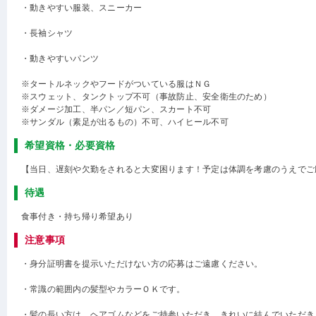
・動きやすい服装、スニーカー
・長袖シャツ
・動きやすいパンツ
※タートルネックやフードがついている服はＮＧ
※スウェット、タンクトップ不可（事故防止、安全衛生のため）
※ダメージ加工、半パン／短パン、スカート不可
※サンダル（素足が出るもの）不可、ハイヒール不可
希望資格・必要資格
【当日、遅刻や欠勤をされると大変困ります！予定は体調を考慮のうえでご
待遇
食事付き・持ち帰り希望あり
注意事項
・身分証明書を提示いただけない方の応募はご遠慮ください。
・常識の範囲内の髪型やカラーＯＫです。
・髪の長い方は、ヘアゴムなどをご持参いただき、きれいに結んでいただき