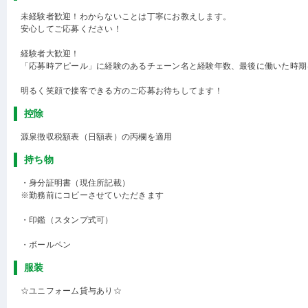
未経験者歓迎！わからないことは丁寧にお教えします。
安心してご応募ください！
経験者大歓迎！
「応募時アピール」に経験のあるチェーン名と経験年数、最後に働いた時期
明るく笑顔で接客できる方のご応募お待ちしてます！
控除
源泉徴収税額表（日額表）の丙欄を適用
持ち物
・身分証明書（現住所記載）
※勤務前にコピーさせていただきます
・印鑑（スタンプ式可）
・ボールペン
服装
☆ユニフォーム貸与あり☆