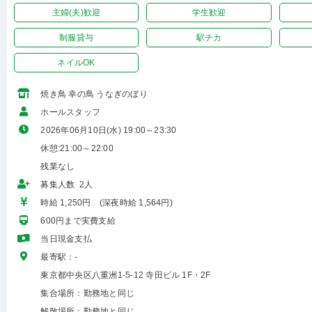
主婦(夫)歓迎
学生歓迎
制服貸与
駅チカ
ネイルOK
焼き鳥 幸の鳥 うなぎのぼり
ホールスタッフ
2026年06月10日(水) 19:00～23:30
休憩:21:00～22:00
残業なし
募集人数 2人
時給 1,250円 (深夜時給 1,564円)
600円まで実費支給
当日現金支払
最寄駅：-
東京都中央区八重洲1-5-12 寺田ビル 1F・2F
集合場所：勤務地と同じ
解散場所：勤務地と同じ