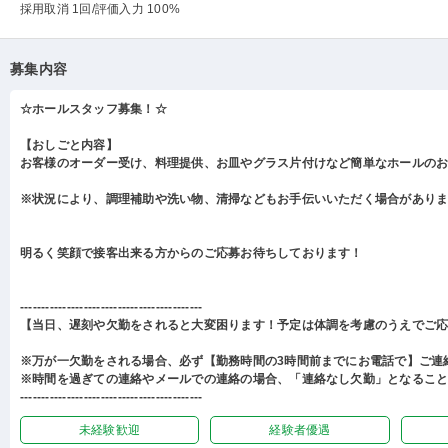
採用取消 1回
/評価入力 100%
募集内容
☆ホールスタッフ募集！☆
【おしごと内容】
お客様のオーダー受け、料理提供、お皿やグラス片付けなど簡単なホールの
※状況により、調理補助や洗い物、清掃などもお手伝いいただく場合があり
明るく笑顔で接客出来る方からのご応募お待ちしております！
-------------------------------------------
【当日、遅刻や欠勤をされると大変困ります！予定は体調を考慮のうえでご
※万が一欠勤をされる場合、必ず【勤務時間の3時間前までにお電話で】ご連
※時間を過ぎての連絡やメールでの連絡の場合、「連絡なし欠勤」となるこ
-------------------------------------------
未経験歓迎
経験者優遇