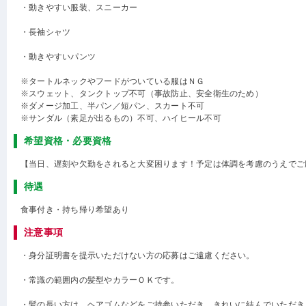
・動きやすい服装、スニーカー
・長袖シャツ
・動きやすいパンツ
※タートルネックやフードがついている服はＮＧ
※スウェット、タンクトップ不可（事故防止、安全衛生のため）
※ダメージ加工、半パン／短パン、スカート不可
※サンダル（素足が出るもの）不可、ハイヒール不可
希望資格・必要資格
【当日、遅刻や欠勤をされると大変困ります！予定は体調を考慮のうえでご
待遇
食事付き・持ち帰り希望あり
注意事項
・身分証明書を提示いただけない方の応募はご遠慮ください。
・常識の範囲内の髪型やカラーＯＫです。
・髪の長い方は、ヘアゴムなどをご持参いただき、きれいに結んでいただき