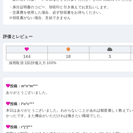
・身分証明書のコピー、領収印と引き換えでお支払いします。
・交通費を使用した場合、必ず領収書をお持ちください。
※領収書がない場合、支給できません
評価とレビュー
144
18
3
採用取消 1回
/評価入力 100%
投稿：m*n*m***
ありがとうございました。
投稿：i*o*c***
本日はありがとうございました。わからないことがあれば都度優しく教えて
かったです。また機会がいただければ働きたい職場でした。
投稿：r*j*j***