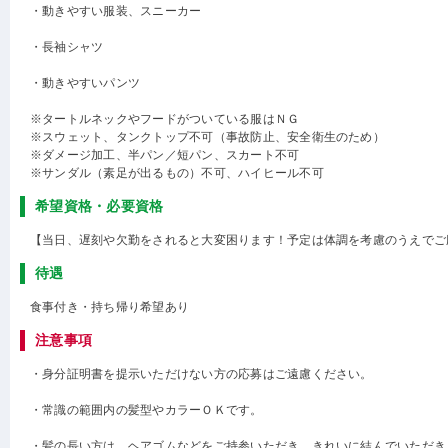
・動きやすい服装、スニーカー
・長袖シャツ
・動きやすいパンツ
※タートルネックやフードがついている服はＮＧ
※スウェット、タンクトップ不可（事故防止、安全衛生のため）
※ダメージ加工、半パン／短パン、スカート不可
※サンダル（素足が出るもの）不可、ハイヒール不可
希望資格・必要資格
【当日、遅刻や欠勤をされると大変困ります！予定は体調を考慮のうえでご
待遇
食事付き・持ち帰り希望あり
注意事項
・身分証明書を提示いただけない方の応募はご遠慮ください。
・常識の範囲内の髪型やカラーＯＫです。
・髪の長い方は、ヘアゴムなどをご持参いただき、きれいに結んでいただき