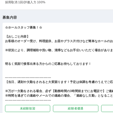
採用取消 1回
/評価入力 100%
募集内容
☆ホールスタッフ募集！☆
【おしごと内容】
お客様のオーダー受け、料理提供、お皿やグラス片付けなど簡単なホールの
※状況により、調理補助や洗い物、清掃などもお手伝いいただく場合があり
明るく笑顔で接客出来る方からのご応募お待ちしております！
-------------------------------------------
【当日、遅刻や欠勤をされると大変困ります！予定は体調を考慮のうえでご
※万が一欠勤をされる場合、必ず【勤務時間の3時間前までにお電話で】ご連
※時間を過ぎての連絡やメールでの連絡の場合、「連絡なし欠勤」となるこ
-------------------------------------------
未経験歓迎
経験者優遇