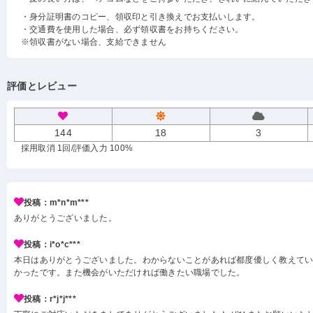
・身分証明書のコピー、領収印と引き換えでお支払いします。
・交通費を使用した場合、必ず領収書をお持ちください。
※領収書がない場合、支給できません
評価とレビュー
144
18
3
採用取消 1回
/評価入力 100%
投稿：m*n*m***
ありがとうございました。
投稿：i*o*c***
本日はありがとうございました。わからないことがあれば都度優しく教えて
かったです。また機会がいただければ働きたい職場でした。
投稿：r*j*j***