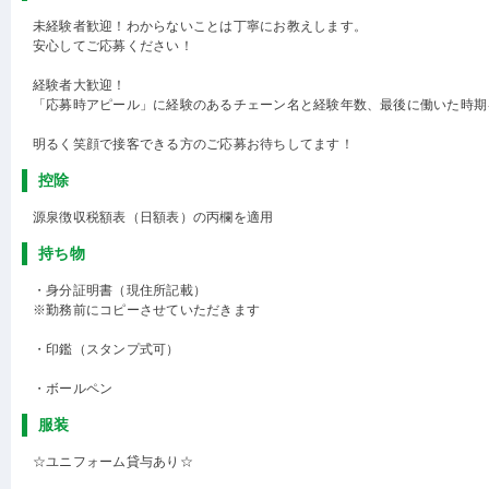
未経験者歓迎！わからないことは丁寧にお教えします。
安心してご応募ください！
経験者大歓迎！
「応募時アピール」に経験のあるチェーン名と経験年数、最後に働いた時期
明るく笑顔で接客できる方のご応募お待ちしてます！
控除
源泉徴収税額表（日額表）の丙欄を適用
持ち物
・身分証明書（現住所記載）
※勤務前にコピーさせていただきます
・印鑑（スタンプ式可）
・ボールペン
服装
☆ユニフォーム貸与あり☆