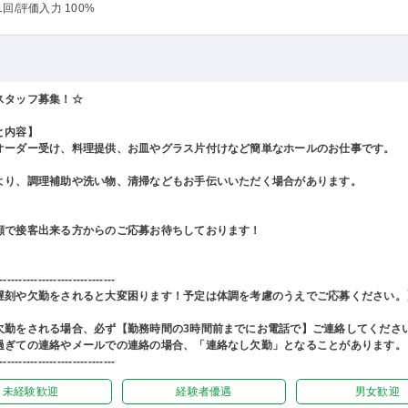
1回
/評価入力 100%
スタッフ募集！☆
と内容】
オーダー受け、料理提供、お皿やグラス片付けなど簡単なホールのお仕事です。
より、調理補助や洗い物、清掃などもお手伝いいただく場合があります。
顔で接客出来る方からのご応募お待ちしております！
------------------------------
遅刻や欠勤をされると大変困ります！予定は体調を考慮のうえでご応募ください。
欠勤をされる場合、必ず【勤務時間の3時間前までにお電話で】ご連絡してくださ
過ぎての連絡やメールでの連絡の場合、「連絡なし欠勤」となることがあります。
------------------------------
未経験歓迎
経験者優遇
男女歓迎