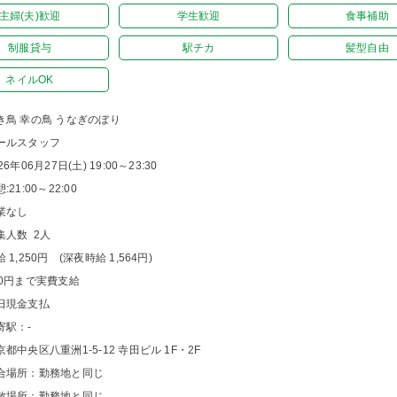
主婦(夫)歓迎
学生歓迎
食事補助
制服貸与
駅チカ
髪型自由
ネイルOK
き鳥 幸の鳥 うなぎのぼり
ールスタッフ
26年06月27日(土) 19:00～23:30
:21:00～22:00
業なし
集人数 2人
 1,250円 (深夜時給 1,564円)
00円まで実費支給
日現金支払
寄駅：-
京都中央区八重洲1-5-12 寺田ビル 1F・2F
合場所：勤務地と同じ
散場所：勤務地と同じ