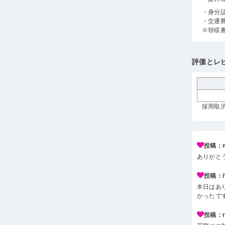
・身分
・交通
※領収
評価とレ
採用取消
投稿：m
ありがと
投稿：i*
本日はあ
かったで
投稿：r*j