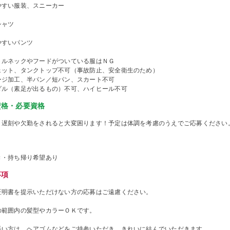
やすい服装、スニーカー
シャツ
やすいパンツ
トルネックやフードがついている服はＮＧ
ェット、タンクトップ不可（事故防止、安全衛生のため）
ージ加工、半パン／短パン、スカート不可
ダル（素足が出るもの）不可、ハイヒール不可
資格・必要資格
、遅刻や欠勤をされると大変困ります！予定は体調を考慮のうえでご応募ください
き・持ち帰り希望あり
事項
証明書を提示いただけない方の応募はご遠慮ください。
の範囲内の髪型やカラーＯＫです。
長い方は、ヘアゴムなどをご持参いただき、きれいに結んでいただきます。