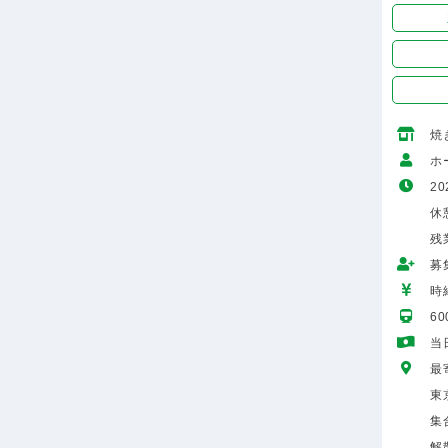
焼
ホ
20
休憩
残
募
時給
6
当
最
東
集
解