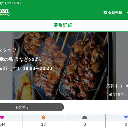
軽な1日バイト探し
会員登録
募集詳細
スタッフ
 幸の鳥 うなぎのぼり
06/27（土） 19:00～23:30
応募中 3 |
締切まで：0
募集終了
144
18
3
0