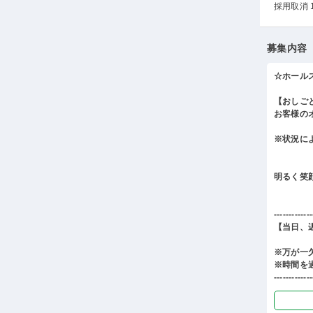
採用取消 
募集内容
☆ホール
【おしご
お客様の
※状況に
明るく笑
-------------
【当日、
※万が一
※時間を
-------------