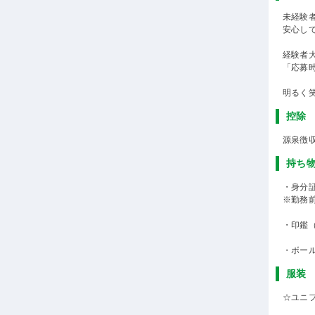
未経験
安心し
経験者
「応募
明るく
控除
源泉徴
持ち
・身分
※勤務
・印鑑
・ボー
服装
☆ユニ