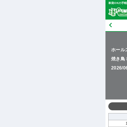
単発OKの手
ホール
焼き鳥
2026/