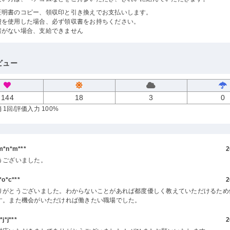
証明書のコピー、領収印と引き換えでお支払いします。
費を使用した場合、必ず領収書をお持ちください。
書がない場合、支給できません
ビュー
144
18
3
0
 1回
/評価入力 100%
*n*m***
2
うございました。
o*c***
2
りがとうございました。わからないことがあれば都度優しく教えていただけるため
す。また機会がいただければ働きたい職場でした。
*j***
2