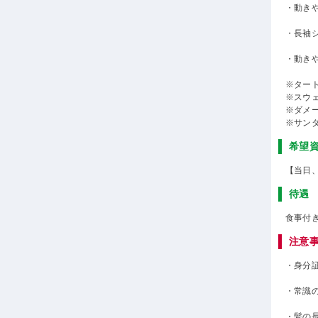
・動き
・長袖
・動き
※ター
※スウ
※ダメ
※サン
希望
【当日
待遇
食事付
注意
・身分
・常識
・髪の