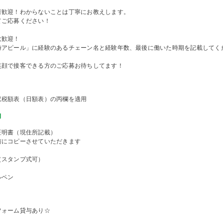
者歓迎！わからないことは丁寧にお教えします。
てご応募ください！
大歓迎！
時アピール」に経験のあるチェーン名と経験年数、最後に働いた時期を記載してく
笑顔で接客できる方のご応募お待ちしてます！
収税額表（日額表）の丙欄を適用
物
証明書（現住所記載）
前にコピーさせていただきます
（スタンプ式可）
ルペン
フォーム貸与あり☆