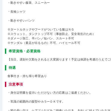
・動きやすい服装、スニーカー
・長袖シャツ
・動きやすいパンツ
※タートルネックやフードがついている服はＮＧ
※スウェット、タンクトップ不可（事故防止、安全衛生のため）
※ダメージ加工、半パン／短パン、スカート不可
※サンダル（素足が出るもの）不可、ハイヒール不可
希望資格・必要資格
【当日、遅刻や欠勤をされると大変困ります！予定は体調を考慮のうえでご
待遇
食事付き・持ち帰り希望あり
注意事項
・身分証明書を提示いただけない方の応募はご遠慮ください。
・常識の範囲内の髪型やカラーＯＫです。
・髪の長い方は、ヘアゴムなどをご持参いただき、きれいに結んでいただき