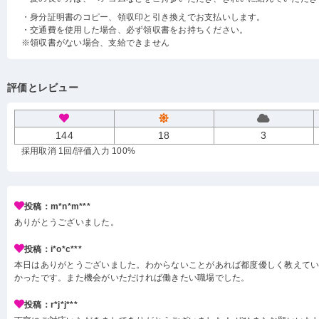
・身分証明書のコピー、領収印と引き換えでお支払いします。
・交通費を使用した場合、必ず領収書をお持ちください。
※領収書がない場合、支給できません
評価とレビュー
144
18
3
採用取消 1回
/評価入力 100%
投稿：m*n*m***
ありがとうございました。
投稿：i*o*c***
本日はありがとうございました。わからないことがあれば都度優しく教えて
かったです。また機会がいただければ働きたい職場でした。
投稿：r*j*j***