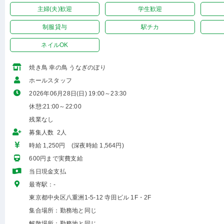
主婦(夫)歓迎
学生歓迎
制服貸与
駅チカ
ネイルOK
焼き鳥 幸の鳥 うなぎのぼり
ホールスタッフ
2026年06月28日(日) 19:00～23:30
休憩:21:00～22:00
残業なし
募集人数 2人
時給 1,250円 (深夜時給 1,564円)
600円まで実費支給
当日現金支払
最寄駅：-
東京都中央区八重洲1-5-12 寺田ビル 1F・2F
集合場所：勤務地と同じ
解散場所：勤務地と同じ