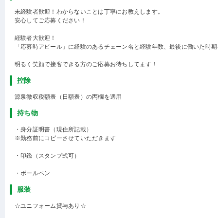
未経験者歓迎！わからないことは丁寧にお教えします。
安心してご応募ください！
経験者大歓迎！
「応募時アピール」に経験のあるチェーン名と経験年数、最後に働いた時期
明るく笑顔で接客できる方のご応募お待ちしてます！
控除
源泉徴収税額表（日額表）の丙欄を適用
持ち物
・身分証明書（現住所記載）
※勤務前にコピーさせていただきます
・印鑑（スタンプ式可）
・ボールペン
服装
☆ユニフォーム貸与あり☆