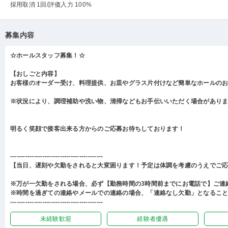
採用取消 1回
/評価入力 100%
募集内容
☆ホールスタッフ募集！☆
【おしごと内容】
お客様のオーダー受け、料理提供、お皿やグラス片付けなど簡単なホールの
※状況により、調理補助や洗い物、清掃などもお手伝いいただく場合があり
明るく笑顔で接客出来る方からのご応募お待ちしております！
-------------------------------------------
【当日、遅刻や欠勤をされると大変困ります！予定は体調を考慮のうえでご
※万が一欠勤をされる場合、必ず【勤務時間の3時間前までにお電話で】ご連
※時間を過ぎての連絡やメールでの連絡の場合、「連絡なし欠勤」となるこ
-------------------------------------------
未経験歓迎
経験者優遇