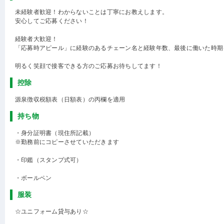
未経験者歓迎！わからないことは丁寧にお教えします。
安心してご応募ください！
経験者大歓迎！
「応募時アピール」に経験のあるチェーン名と経験年数、最後に働いた時期
明るく笑顔で接客できる方のご応募お待ちしてます！
控除
源泉徴収税額表（日額表）の丙欄を適用
持ち物
・身分証明書（現住所記載）
※勤務前にコピーさせていただきます
・印鑑（スタンプ式可）
・ボールペン
服装
☆ユニフォーム貸与あり☆