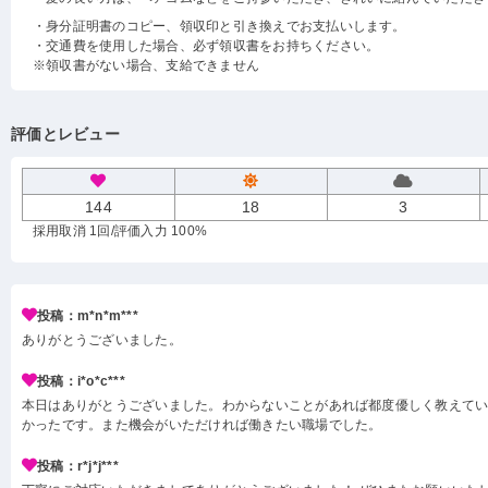
・身分証明書のコピー、領収印と引き換えでお支払いします。
・交通費を使用した場合、必ず領収書をお持ちください。
※領収書がない場合、支給できません
評価とレビュー
144
18
3
採用取消 1回
/評価入力 100%
投稿：m*n*m***
ありがとうございました。
投稿：i*o*c***
本日はありがとうございました。わからないことがあれば都度優しく教えて
かったです。また機会がいただければ働きたい職場でした。
投稿：r*j*j***