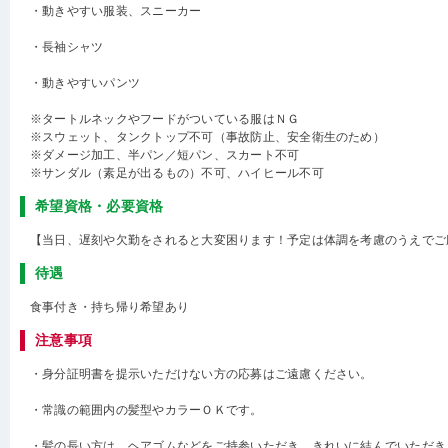
・動きやすい服装、スニーカー
・長袖シャツ
・動きやすいパンツ
※タートルネックやフードがついている服はＮＧ
※スウェット、タンクトップ不可（事故防止、安全衛生のため）
※ダメージ加工、半パン／短パン、スカート不可
※サンダル（素足が出るもの）不可、ハイヒール不可
希望資格・必要資格
【当日、遅刻や欠勤をされると大変困ります！予定は体調を考慮のうえでご
待遇
食事付き・持ち帰り希望あり
注意事項
・身分証明書を提示いただけない方の応募はご遠慮ください。
・常識の範囲内の髪型やカラーＯＫです。
・髪の長い方は、ヘアゴムなどをご持参いただき、きれいに結んでいただき