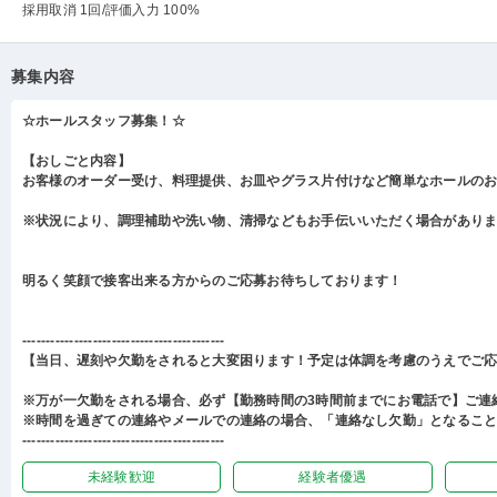
採用取消 1回
/評価入力 100%
募集内容
☆ホールスタッフ募集！☆
【おしごと内容】
お客様のオーダー受け、料理提供、お皿やグラス片付けなど簡単なホールの
※状況により、調理補助や洗い物、清掃などもお手伝いいただく場合があり
明るく笑顔で接客出来る方からのご応募お待ちしております！
-------------------------------------------
【当日、遅刻や欠勤をされると大変困ります！予定は体調を考慮のうえでご
※万が一欠勤をされる場合、必ず【勤務時間の3時間前までにお電話で】ご連
※時間を過ぎての連絡やメールでの連絡の場合、「連絡なし欠勤」となるこ
-------------------------------------------
未経験歓迎
経験者優遇