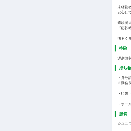
未経験
安心し
経験者
「応募
明るく
控除
源泉徴
持ち
・身分
※勤務
・印鑑
・ボー
服装
☆ユニ