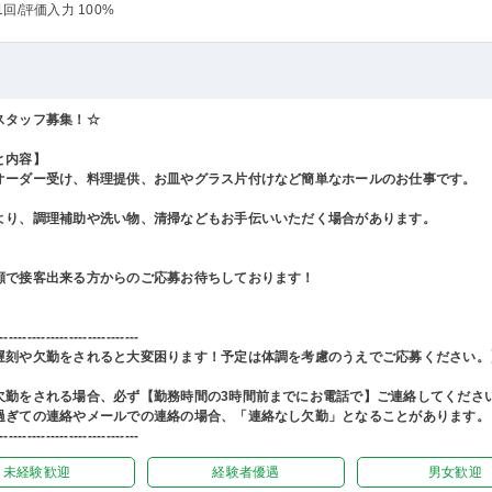
1回
/評価入力 100%
スタッフ募集！☆
と内容】
オーダー受け、料理提供、お皿やグラス片付けなど簡単なホールのお仕事です。
より、調理補助や洗い物、清掃などもお手伝いいただく場合があります。
顔で接客出来る方からのご応募お待ちしております！
------------------------------
遅刻や欠勤をされると大変困ります！予定は体調を考慮のうえでご応募ください。
欠勤をされる場合、必ず【勤務時間の3時間前までにお電話で】ご連絡してくださ
過ぎての連絡やメールでの連絡の場合、「連絡なし欠勤」となることがあります。
------------------------------
未経験歓迎
経験者優遇
男女歓迎