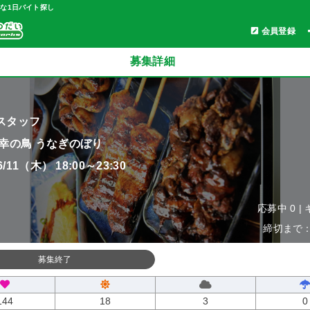
軽な1日バイト探し
会員登録
募集詳細
スタッフ
 幸の鳥 うなぎのぼり
06/11（木） 18:00～23:30
応募中 0 |
締切まで：0
募集終了
144
18
3
0