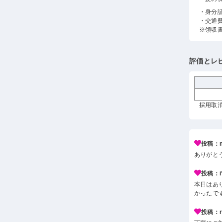
・身分
・交通
※領収
評価とレ
採用取消
投稿：m
ありがと
投稿：i*
本日はあ
かったで
投稿：r*j