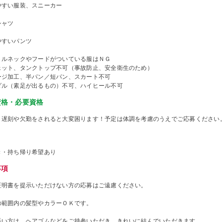
やすい服装、スニーカー
シャツ
やすいパンツ
トルネックやフードがついている服はＮＧ
ェット、タンクトップ不可（事故防止、安全衛生のため）
ージ加工、半パン／短パン、スカート不可
ダル（素足が出るもの）不可、ハイヒール不可
資格・必要資格
、遅刻や欠勤をされると大変困ります！予定は体調を考慮のうえでご応募ください
き・持ち帰り希望あり
事項
証明書を提示いただけない方の応募はご遠慮ください。
の範囲内の髪型やカラーＯＫです。
長い方は、ヘアゴムなどをご持参いただき、きれいに結んでいただきます。