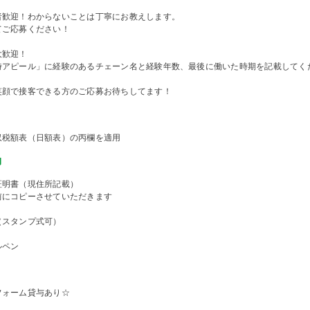
者歓迎！わからないことは丁寧にお教えします。
てご応募ください！
大歓迎！
時アピール」に経験のあるチェーン名と経験年数、最後に働いた時期を記載してく
笑顔で接客できる方のご応募お待ちしてます！
収税額表（日額表）の丙欄を適用
物
証明書（現住所記載）
前にコピーさせていただきます
（スタンプ式可）
ルペン
フォーム貸与あり☆