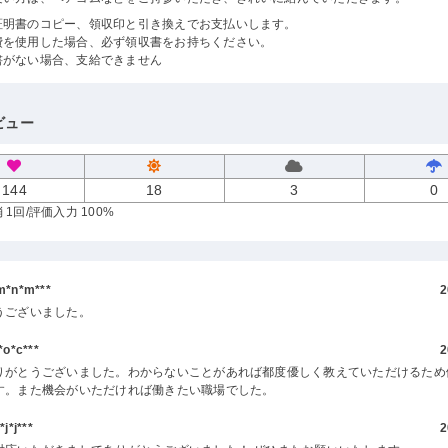
証明書のコピー、領収印と引き換えでお支払いします。
費を使用した場合、必ず領収書をお持ちください。
書がない場合、支給できません
ビュー
144
18
3
0
 1回
/評価入力 100%
*n*m***
2
うございました。
o*c***
2
りがとうございました。わからないことがあれば都度優しく教えていただけるため
す。また機会がいただければ働きたい職場でした。
*j***
2