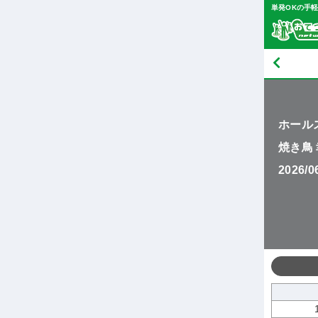
単発OKの手
ホール
焼き鳥
2026/