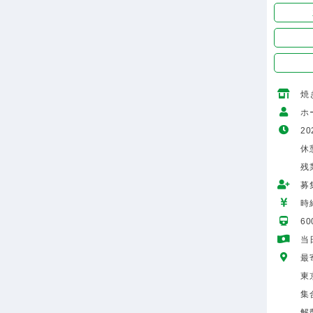
焼
ホ
20
休
残
募
時給
6
当
最
東
集
解