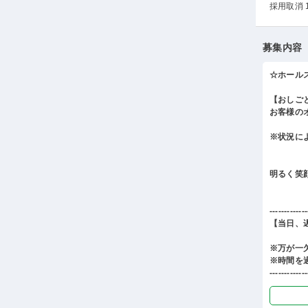
採用取消 
募集内容
☆ホール
【おしご
お客様の
※状況に
明るく笑
-------------
【当日、
※万が一
※時間を
-------------