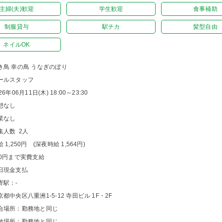
主婦(夫)歓迎
学生歓迎
食事補助
制服貸与
駅チカ
髪型自由
ネイルOK
き鳥 幸の鳥 うなぎのぼり
ールスタッフ
26年06月11日(木) 18:00～23:30
憩なし
業なし
集人数 2人
 1,250円 (深夜時給 1,564円)
00円まで実費支給
日現金支払
寄駅：-
京都中央区八重洲1-5-12 寺田ビル 1F・2F
合場所：勤務地と同じ
散場所：勤務地と同じ