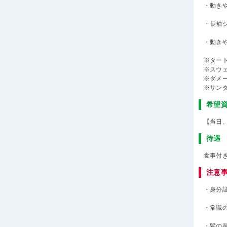
・動き
・長袖
・動き
※ター
※スウ
※ダメ
※サン
希望
【当日
待遇
食事付
注意
・身分
・常識
・髪の