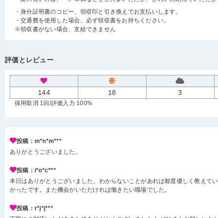
・身分証明書のコピー、領収印と引き換えでお支払いします。
・交通費を使用した場合、必ず領収書をお持ちください。
※領収書がない場合、支給できません
評価とレビュー
144
18
3
採用取消 1回
/評価入力 100%
投稿：m*n*m***
ありがとうございました。
投稿：i*o*c***
本日はありがとうございました。わからないことがあれば都度優しく教えて
かったです。また機会がいただければ働きたい職場でした。
投稿：r*j*j***