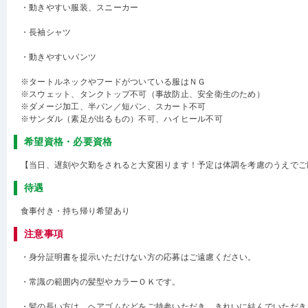
・動きやすい服装、スニーカー
・長袖シャツ
・動きやすいパンツ
※タートルネックやフードがついている服はＮＧ
※スウェット、タンクトップ不可（事故防止、安全衛生のため）
※ダメージ加工、半パン／短パン、スカート不可
※サンダル（素足が出るもの）不可、ハイヒール不可
希望資格・必要資格
【当日、遅刻や欠勤をされると大変困ります！予定は体調を考慮のうえでご
待遇
食事付き・持ち帰り希望あり
注意事項
・身分証明書を提示いただけない方の応募はご遠慮ください。
・常識の範囲内の髪型やカラーＯＫです。
・髪の長い方は、ヘアゴムなどをご持参いただき、きれいに結んでいただき