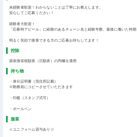
未経験者歓迎！わからないことは丁寧にお教えします。
安心してご応募ください！
経験者大歓迎！
「応募時アピール」に経験のあるチェーン名と経験年数、最後に働いた時期
明るく笑顔で接客できる方のご応募お待ちしてます！
控除
源泉徴収税額表（日額表）の丙欄を適用
持ち物
・身分証明書（現住所記載）
※勤務前にコピーさせていただきます
・印鑑（スタンプ式可）
・ボールペン
服装
☆ユニフォーム貸与あり☆