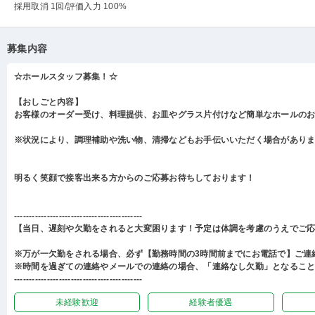
採用取消 1回
/評価入力 100%
募集内容
☆ホールスタッフ募集！☆
【おしごと内容】
お客様のオーダー受け、料理提供、お皿やグラス片付けなど簡単なホールの
※状況により、調理補助や洗い物、清掃などもお手伝いいただく場合があり
明るく笑顔で接客出来る方からのご応募お待ちしております！
-------------------------------------------
【当日、遅刻や欠勤をされると大変困ります！予定は体調を考慮のうえでご
※万が一欠勤をされる場合、必ず【勤務時間の3時間前までにお電話で】ご連
※時間を過ぎての連絡やメールでの連絡の場合、「連絡なし欠勤」となるこ
-------------------------------------------
未経験歓迎
経験者優遇