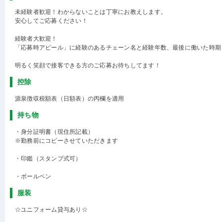
未経験者歓迎！わからないことは丁寧にお教えします。
安心してご応募ください！
経験者大歓迎！
「応募時アピール」に経験のあるチェーン名と経験年数、最後に働いた時期
明るく笑顔で接客できる方のご応募お待ちしてます！
控除
源泉徴収税額表（日額表）の丙欄を適用
持ち物
・身分証明書（現住所記載）
※勤務前にコピーさせていただきます
・印鑑（スタンプ式可）
・ボールペン
服装
☆ユニフォーム貸与あり☆