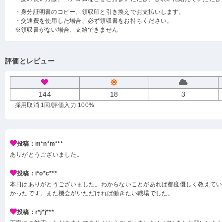
・身分証明書のコピー、領収印と引き換えでお支払いします。
・交通費を使用した場合、必ず領収書をお持ちください。
※領収書がない場合、支給できません
評価とレビュー
144
18
3
採用取消 1回
/評価入力 100%
投稿：m*n*m***
ありがとうございました。
投稿：i*o*c***
本日はありがとうございました。わからないことがあれば都度優しく教えて
かったです。また機会がいただければ働きたい職場でした。
投稿：r*j*j***