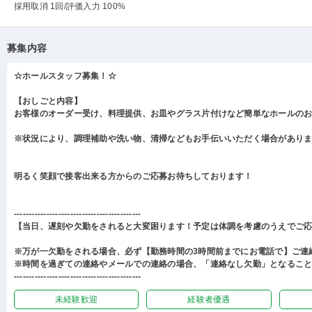
採用取消 1回
/評価入力 100%
募集内容
☆ホールスタッフ募集！☆
【おしごと内容】
お客様のオーダー受け、料理提供、お皿やグラス片付けなど簡単なホールの
※状況により、調理補助や洗い物、清掃などもお手伝いいただく場合があり
明るく笑顔で接客出来る方からのご応募お待ちしております！
-------------------------------------------
【当日、遅刻や欠勤をされると大変困ります！予定は体調を考慮のうえでご
※万が一欠勤をされる場合、必ず【勤務時間の3時間前までにお電話で】ご連
※時間を過ぎての連絡やメールでの連絡の場合、「連絡なし欠勤」となるこ
-------------------------------------------
未経験歓迎
経験者優遇