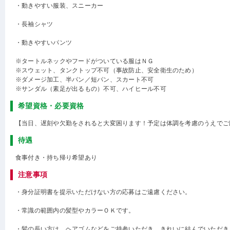
・動きやすい服装、スニーカー
・長袖シャツ
・動きやすいパンツ
※タートルネックやフードがついている服はＮＧ
※スウェット、タンクトップ不可（事故防止、安全衛生のため）
※ダメージ加工、半パン／短パン、スカート不可
※サンダル（素足が出るもの）不可、ハイヒール不可
希望資格・必要資格
【当日、遅刻や欠勤をされると大変困ります！予定は体調を考慮のうえでご
待遇
食事付き・持ち帰り希望あり
注意事項
・身分証明書を提示いただけない方の応募はご遠慮ください。
・常識の範囲内の髪型やカラーＯＫです。
・髪の長い方は、ヘアゴムなどをご持参いただき、きれいに結んでいただき