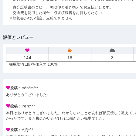
・身分証明書のコピー、領収印と引き換えでお支払いします。
・交通費を使用した場合、必ず領収書をお持ちください。
※領収書がない場合、支給できません
評価とレビュー
144
18
3
採用取消 1回
/評価入力 100%
投稿：m*n*m***
ありがとうございました。
投稿：i*o*c***
本日はありがとうございました。わからないことがあれば都度優しく教えて
かったです。また機会がいただければ働きたい職場でした。
投稿：r*j*j***