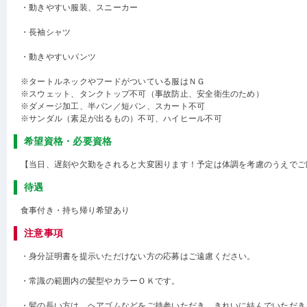
・動きやすい服装、スニーカー
・長袖シャツ
・動きやすいパンツ
※タートルネックやフードがついている服はＮＧ
※スウェット、タンクトップ不可（事故防止、安全衛生のため）
※ダメージ加工、半パン／短パン、スカート不可
※サンダル（素足が出るもの）不可、ハイヒール不可
希望資格・必要資格
【当日、遅刻や欠勤をされると大変困ります！予定は体調を考慮のうえでご
待遇
食事付き・持ち帰り希望あり
注意事項
・身分証明書を提示いただけない方の応募はご遠慮ください。
・常識の範囲内の髪型やカラーＯＫです。
・髪の長い方は、ヘアゴムなどをご持参いただき、きれいに結んでいただき