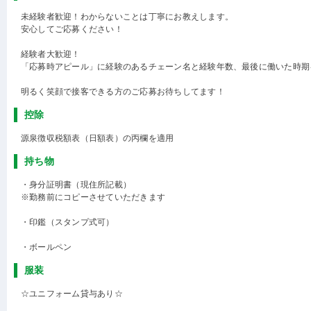
未経験者歓迎！わからないことは丁寧にお教えします。
安心してご応募ください！
経験者大歓迎！
「応募時アピール」に経験のあるチェーン名と経験年数、最後に働いた時期
明るく笑顔で接客できる方のご応募お待ちしてます！
控除
源泉徴収税額表（日額表）の丙欄を適用
持ち物
・身分証明書（現住所記載）
※勤務前にコピーさせていただきます
・印鑑（スタンプ式可）
・ボールペン
服装
☆ユニフォーム貸与あり☆