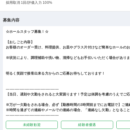
採用取消 1回
/評価入力 100%
募集内容
☆ホールスタッフ募集！☆
【おしごと内容】
お客様のオーダー受け、料理提供、お皿やグラス片付けなど簡単なホールの
※状況により、調理補助や洗い物、清掃などもお手伝いいただく場合があり
明るく笑顔で接客出来る方からのご応募お待ちしております！
-------------------------------------------
【当日、遅刻や欠勤をされると大変困ります！予定は体調を考慮のうえでご
※万が一欠勤をされる場合、必ず【勤務時間の3時間前までにお電話で】ご連
※時間を過ぎての連絡やメールでの連絡の場合、「連絡なし欠勤」となるこ
-------------------------------------------
未経験歓迎
経験者優遇