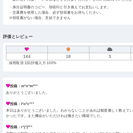
・身分証明書のコピー、領収印と引き換えでお支払いします。
・交通費を使用した場合、必ず領収書をお持ちください。
※領収書がない場合、支給できません
評価とレビュー
144
18
3
採用取消 1回
/評価入力 100%
投稿：m*n*m***
ありがとうございました。
投稿：i*o*c***
本日はありがとうございました。わからないことがあれば都度優しく教えて
かったです。また機会がいただければ働きたい職場でした。
投稿：r*j*j***