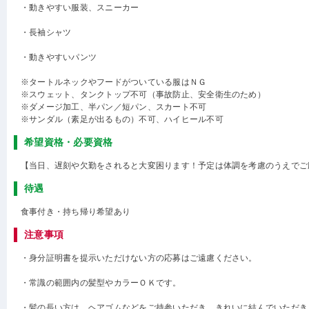
・動きやすい服装、スニーカー
・長袖シャツ
・動きやすいパンツ
※タートルネックやフードがついている服はＮＧ
※スウェット、タンクトップ不可（事故防止、安全衛生のため）
※ダメージ加工、半パン／短パン、スカート不可
※サンダル（素足が出るもの）不可、ハイヒール不可
希望資格・必要資格
【当日、遅刻や欠勤をされると大変困ります！予定は体調を考慮のうえでご
待遇
食事付き・持ち帰り希望あり
注意事項
・身分証明書を提示いただけない方の応募はご遠慮ください。
・常識の範囲内の髪型やカラーＯＫです。
・髪の長い方は、ヘアゴムなどをご持参いただき、きれいに結んでいただき