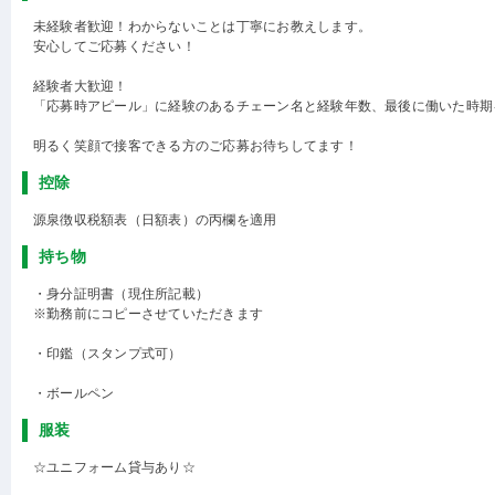
未経験者歓迎！わからないことは丁寧にお教えします。
安心してご応募ください！
経験者大歓迎！
「応募時アピール」に経験のあるチェーン名と経験年数、最後に働いた時期
明るく笑顔で接客できる方のご応募お待ちしてます！
控除
源泉徴収税額表（日額表）の丙欄を適用
持ち物
・身分証明書（現住所記載）
※勤務前にコピーさせていただきます
・印鑑（スタンプ式可）
・ボールペン
服装
☆ユニフォーム貸与あり☆