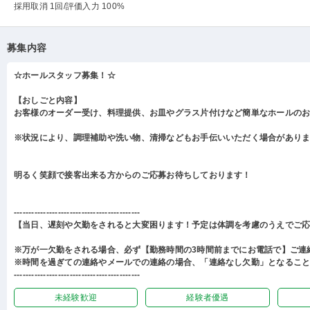
採用取消 1回
/評価入力 100%
募集内容
☆ホールスタッフ募集！☆
【おしごと内容】
お客様のオーダー受け、料理提供、お皿やグラス片付けなど簡単なホールの
※状況により、調理補助や洗い物、清掃などもお手伝いいただく場合があり
明るく笑顔で接客出来る方からのご応募お待ちしております！
-------------------------------------------
【当日、遅刻や欠勤をされると大変困ります！予定は体調を考慮のうえでご
※万が一欠勤をされる場合、必ず【勤務時間の3時間前までにお電話で】ご連
※時間を過ぎての連絡やメールでの連絡の場合、「連絡なし欠勤」となるこ
-------------------------------------------
未経験歓迎
経験者優遇