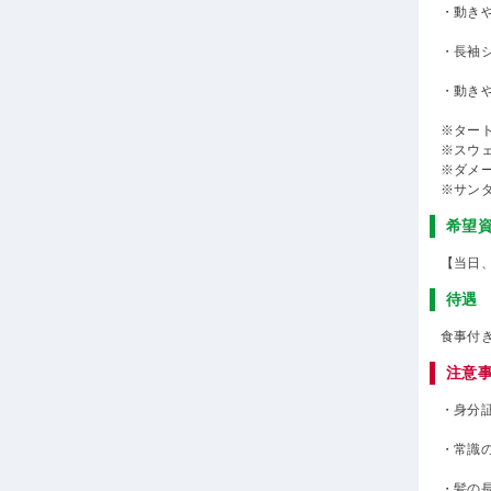
・動き
・長袖
・動き
※ター
※スウ
※ダメ
※サン
希望
【当日
待遇
食事付
注意
・身分
・常識
・髪の