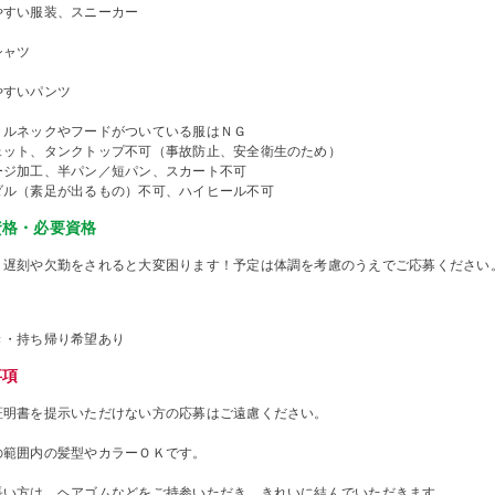
やすい服装、スニーカー
シャツ
やすいパンツ
トルネックやフードがついている服はＮＧ
ェット、タンクトップ不可（事故防止、安全衛生のため）
ージ加工、半パン／短パン、スカート不可
ダル（素足が出るもの）不可、ハイヒール不可
資格・必要資格
、遅刻や欠勤をされると大変困ります！予定は体調を考慮のうえでご応募ください
き・持ち帰り希望あり
事項
証明書を提示いただけない方の応募はご遠慮ください。
の範囲内の髪型やカラーＯＫです。
長い方は、ヘアゴムなどをご持参いただき、きれいに結んでいただきます。