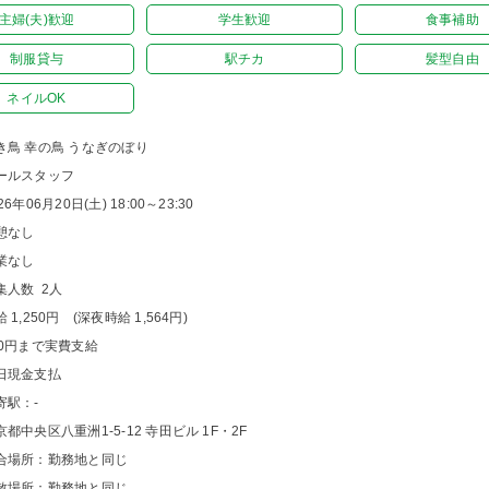
主婦(夫)歓迎
学生歓迎
食事補助
制服貸与
駅チカ
髪型自由
ネイルOK
き鳥 幸の鳥 うなぎのぼり
ールスタッフ
26年06月20日(土) 18:00～23:30
憩なし
業なし
集人数 2人
 1,250円 (深夜時給 1,564円)
00円まで実費支給
日現金支払
寄駅：-
京都中央区八重洲1-5-12 寺田ビル 1F・2F
合場所：勤務地と同じ
散場所：勤務地と同じ