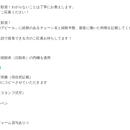
者歓迎！わからないことは丁寧にお教えします。
てご応募ください！
大歓迎！
時アピール」に経験のあるチェーン名と経験年数、最後に働いた時期を記載してく
笑顔で接客できる方のご応募お待ちしてます！
収税額表（日額表）の丙欄を適用
物
証明書（現住所記載）
前にコピーさせていただきます
（スタンプ式可）
ルペン
フォーム貸与あり☆