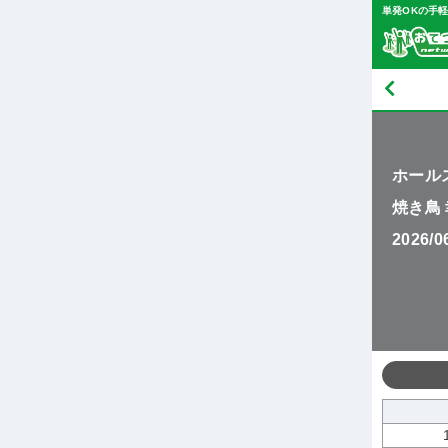
単発OKの手
ホール
焼き鳥
2026/