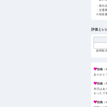
・身分
・交通
※領収
評価とレ
採用取消
投稿：m
ありがと
投稿：i*
本日はあ
かったで
投稿：r*j