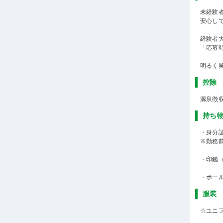
未経験
安心し
経験者
「応募
明るく
控除
源泉徴
持ち
・身分
※勤務
・印鑑
・ボー
服装
☆ユニ