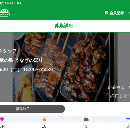
軽な1日バイト探し
会員登録
募集詳細
スタッフ
 幸の鳥 うなぎのぼり
06/20（土） 18:00～23:30
応募中 1 |
締切まで：0
募集終了
144
18
3
0