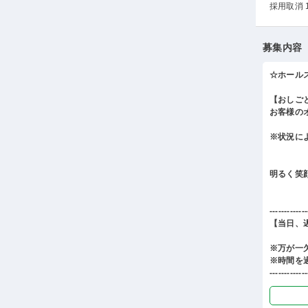
採用取消 
募集内容
☆ホール
【おしご
お客様の
※状況に
明るく笑
-------------
【当日、
※万が一
※時間を
-------------