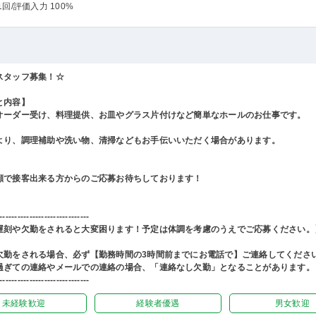
1回
/評価入力 100%
スタッフ募集！☆
と内容】
オーダー受け、料理提供、お皿やグラス片付けなど簡単なホールのお仕事です。
より、調理補助や洗い物、清掃などもお手伝いいただく場合があります。
顔で接客出来る方からのご応募お待ちしております！
------------------------------
遅刻や欠勤をされると大変困ります！予定は体調を考慮のうえでご応募ください。
欠勤をされる場合、必ず【勤務時間の3時間前までにお電話で】ご連絡してくださ
過ぎての連絡やメールでの連絡の場合、「連絡なし欠勤」となることがあります。
------------------------------
未経験歓迎
経験者優遇
男女歓迎