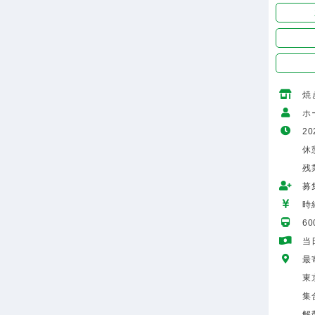
焼
ホ
20
休
残
募
時給
6
当
最
東
集
解