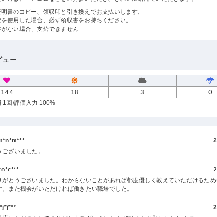
証明書のコピー、領収印と引き換えでお支払いします。
費を使用した場合、必ず領収書をお持ちください。
書がない場合、支給できません
ビュー
144
18
3
0
 1回
/評価入力 100%
*n*m***
2
うございました。
o*c***
2
りがとうございました。わからないことがあれば都度優しく教えていただけるため
す。また機会がいただければ働きたい職場でした。
*j***
2