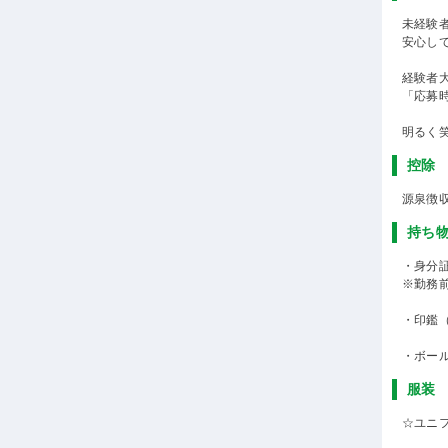
未経験
安心し
経験者
「応募
明るく
控除
源泉徴
持ち
・身分
※勤務
・印鑑
・ボー
服装
☆ユニ