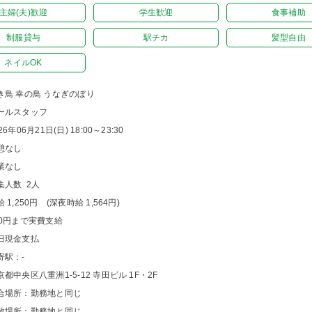
主婦(夫)歓迎
学生歓迎
食事補助
制服貸与
駅チカ
髪型自由
ネイルOK
き鳥 幸の鳥 うなぎのぼり
ールスタッフ
26年06月21日(日) 18:00～23:30
憩なし
業なし
集人数 2人
 1,250円 (深夜時給 1,564円)
00円まで実費支給
日現金支払
寄駅：-
京都中央区八重洲1-5-12 寺田ビル 1F・2F
合場所：勤務地と同じ
散場所：勤務地と同じ