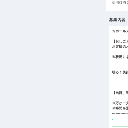
採用取消 
募集内容
☆ホール
【おしご
お客様の
※状況に
明るく笑
-------------
【当日、
※万が一
※時間を
-------------