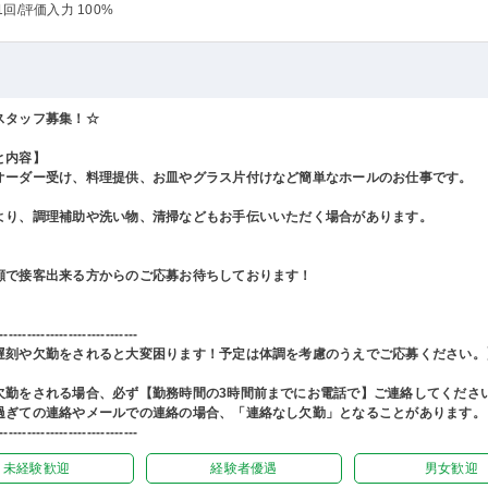
1回
/評価入力 100%
スタッフ募集！☆
と内容】
オーダー受け、料理提供、お皿やグラス片付けなど簡単なホールのお仕事です。
より、調理補助や洗い物、清掃などもお手伝いいただく場合があります。
顔で接客出来る方からのご応募お待ちしております！
------------------------------
遅刻や欠勤をされると大変困ります！予定は体調を考慮のうえでご応募ください。
欠勤をされる場合、必ず【勤務時間の3時間前までにお電話で】ご連絡してくださ
過ぎての連絡やメールでの連絡の場合、「連絡なし欠勤」となることがあります。
------------------------------
未経験歓迎
経験者優遇
男女歓迎