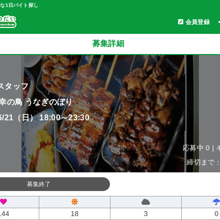
軽な1日バイト探し
会員登録
募集詳細
スタッフ
 幸の鳥 うなぎのぼり
06/21（日） 18:00～23:30
応募中 0 |
締切まで：0
募集終了
144
18
3
0