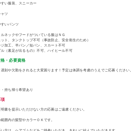
やすい服装、スニーカー
シャツ
やすいパンツ
トルネックやフードがついている服はＮＧ
ェット、タンクトップ不可（事故防止、安全衛生のため）
ージ加工、半パン／短パン、スカート不可
ダル（素足が出るもの）不可、ハイヒール不可
資格・必要資格
、遅刻や欠勤をされると大変困ります！予定は体調を考慮のうえでご応募ください
き・持ち帰り希望あり
事項
証明書を提示いただけない方の応募はご遠慮ください。
の範囲内の髪型やカラーＯＫです。
長い方は、ヘアゴムなどをご持参いただき、きれいに結んでいただきます。