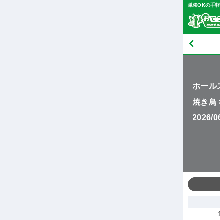
単発OKの手
ホール
焼き鳥
2026/