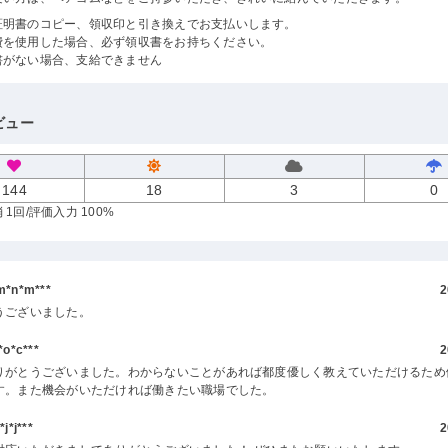
証明書のコピー、領収印と引き換えでお支払いします。
費を使用した場合、必ず領収書をお持ちください。
書がない場合、支給できません
ビュー
144
18
3
0
 1回
/評価入力 100%
*n*m***
2
うございました。
o*c***
2
りがとうございました。わからないことがあれば都度優しく教えていただけるため
す。また機会がいただければ働きたい職場でした。
*j***
2