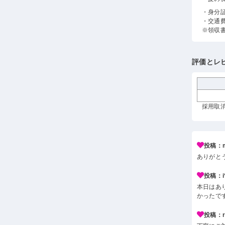
・身分
・交通
※領収
評価とレ
採用取消
投稿：m
ありがと
投稿：i*
本日はあ
かったで
投稿：r*j