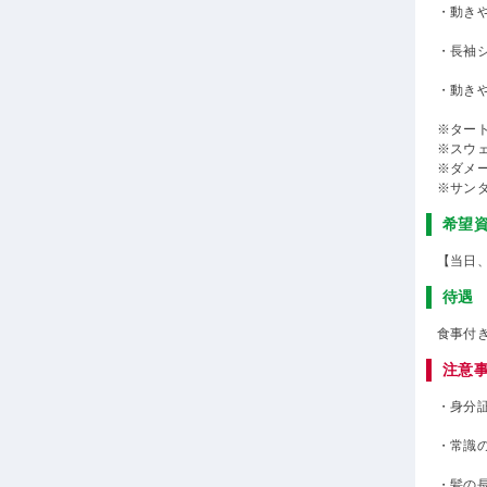
・動き
・長袖
・動き
※ター
※スウ
※ダメ
※サン
希望
【当日
待遇
食事付
注意
・身分
・常識
・髪の