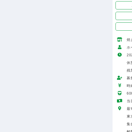
焼
ホ
20
休
残
募
時給
6
当
最
東
集
解