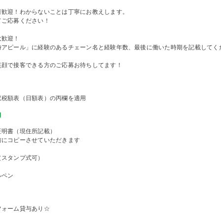
者歓迎！わからないことは丁寧にお教えします。
てご応募ください！
大歓迎！
時アピール」に経験のあるチェーン名と経験年数、最後に働いた時期を記載してく
笑顔で接客できる方のご応募お待ちしてます！
収税額表（日額表）の丙欄を適用
物
証明書（現住所記載）
前にコピーさせていただきます
（スタンプ式可）
ルペン
フォーム貸与あり☆