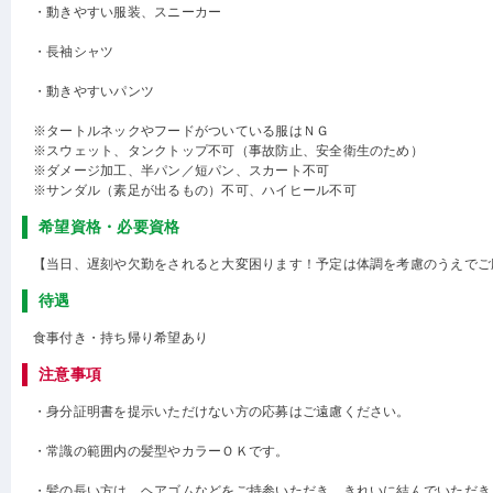
・動きやすい服装、スニーカー
・長袖シャツ
・動きやすいパンツ
※タートルネックやフードがついている服はＮＧ
※スウェット、タンクトップ不可（事故防止、安全衛生のため）
※ダメージ加工、半パン／短パン、スカート不可
※サンダル（素足が出るもの）不可、ハイヒール不可
希望資格・必要資格
【当日、遅刻や欠勤をされると大変困ります！予定は体調を考慮のうえでご
待遇
食事付き・持ち帰り希望あり
注意事項
・身分証明書を提示いただけない方の応募はご遠慮ください。
・常識の範囲内の髪型やカラーＯＫです。
・髪の長い方は、ヘアゴムなどをご持参いただき、きれいに結んでいただき