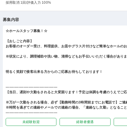
採用取消 1回
/評価入力 100%
募集内容
☆ホールスタッフ募集！☆
【おしごと内容】
お客様のオーダー受け、料理提供、お皿やグラス片付けなど簡単なホールの
※状況により、調理補助や洗い物、清掃などもお手伝いいただく場合があり
明るく笑顔で接客出来る方からのご応募お待ちしております！
-------------------------------------------
【当日、遅刻や欠勤をされると大変困ります！予定は体調を考慮のうえでご
※万が一欠勤をされる場合、必ず【勤務時間の3時間前までにお電話で】ご連
※時間を過ぎての連絡やメールでの連絡の場合、「連絡なし欠勤」となるこ
-------------------------------------------
未経験歓迎
経験者優遇