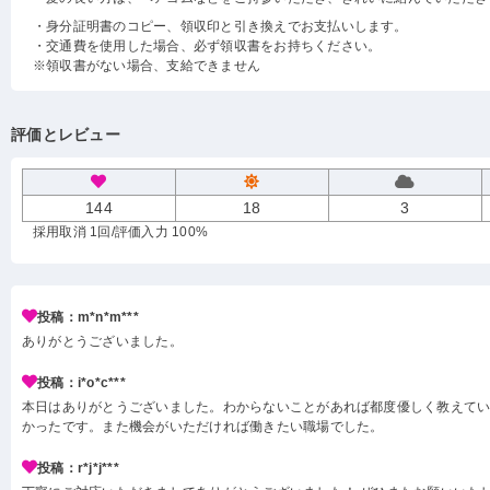
・身分証明書のコピー、領収印と引き換えでお支払いします。
・交通費を使用した場合、必ず領収書をお持ちください。
※領収書がない場合、支給できません
評価とレビュー
144
18
3
採用取消 1回
/評価入力 100%
投稿：m*n*m***
ありがとうございました。
投稿：i*o*c***
本日はありがとうございました。わからないことがあれば都度優しく教えて
かったです。また機会がいただければ働きたい職場でした。
投稿：r*j*j***