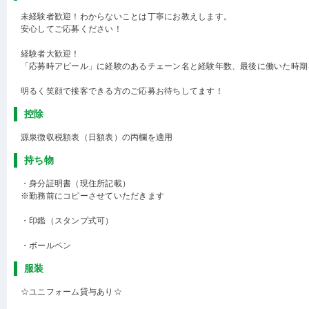
未経験者歓迎！わからないことは丁寧にお教えします。
安心してご応募ください！
経験者大歓迎！
「応募時アピール」に経験のあるチェーン名と経験年数、最後に働いた時期
明るく笑顔で接客できる方のご応募お待ちしてます！
控除
源泉徴収税額表（日額表）の丙欄を適用
持ち物
・身分証明書（現住所記載）
※勤務前にコピーさせていただきます
・印鑑（スタンプ式可）
・ボールペン
服装
☆ユニフォーム貸与あり☆