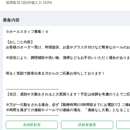
採用取消 1回
/評価入力 100%
募集内容
☆ホールスタッフ募集！☆
【おしごと内容】
お客様のオーダー受け、料理提供、お皿やグラス片付けなど簡単なホールの
※状況により、調理補助や洗い物、清掃などもお手伝いいただく場合があり
明るく笑顔で接客出来る方からのご応募お待ちしております！
-------------------------------------------
【当日、遅刻や欠勤をされると大変困ります！予定は体調を考慮のうえでご
※万が一欠勤をされる場合、必ず【勤務時間の3時間前までにお電話で】ご連
※時間を過ぎての連絡やメールでの連絡の場合、「連絡なし欠勤」となるこ
-------------------------------------------
未経験歓迎
経験者優遇