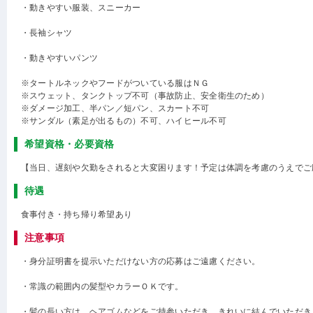
・動きやすい服装、スニーカー
・長袖シャツ
・動きやすいパンツ
※タートルネックやフードがついている服はＮＧ
※スウェット、タンクトップ不可（事故防止、安全衛生のため）
※ダメージ加工、半パン／短パン、スカート不可
※サンダル（素足が出るもの）不可、ハイヒール不可
希望資格・必要資格
【当日、遅刻や欠勤をされると大変困ります！予定は体調を考慮のうえでご
待遇
食事付き・持ち帰り希望あり
注意事項
・身分証明書を提示いただけない方の応募はご遠慮ください。
・常識の範囲内の髪型やカラーＯＫです。
・髪の長い方は、ヘアゴムなどをご持参いただき、きれいに結んでいただき