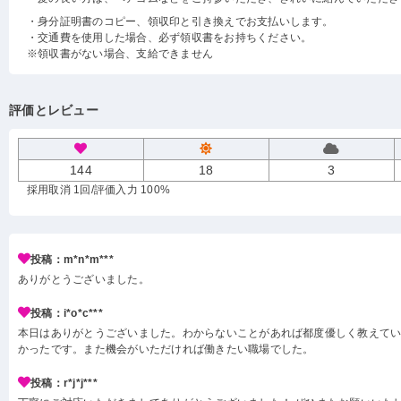
・身分証明書のコピー、領収印と引き換えでお支払いします。
・交通費を使用した場合、必ず領収書をお持ちください。
※領収書がない場合、支給できません
評価とレビュー
144
18
3
採用取消 1回
/評価入力 100%
投稿：m*n*m***
ありがとうございました。
投稿：i*o*c***
本日はありがとうございました。わからないことがあれば都度優しく教えて
かったです。また機会がいただければ働きたい職場でした。
投稿：r*j*j***