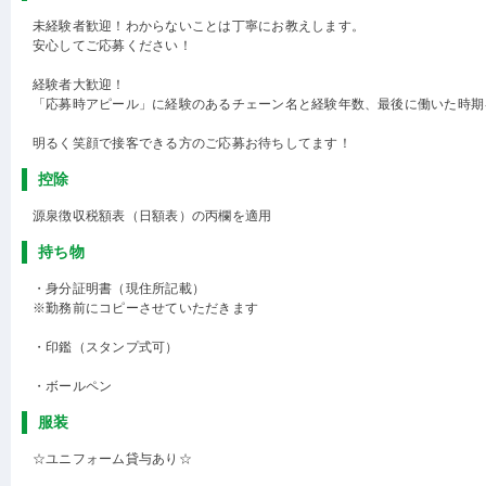
未経験者歓迎！わからないことは丁寧にお教えします。
安心してご応募ください！
経験者大歓迎！
「応募時アピール」に経験のあるチェーン名と経験年数、最後に働いた時期
明るく笑顔で接客できる方のご応募お待ちしてます！
控除
源泉徴収税額表（日額表）の丙欄を適用
持ち物
・身分証明書（現住所記載）
※勤務前にコピーさせていただきます
・印鑑（スタンプ式可）
・ボールペン
服装
☆ユニフォーム貸与あり☆