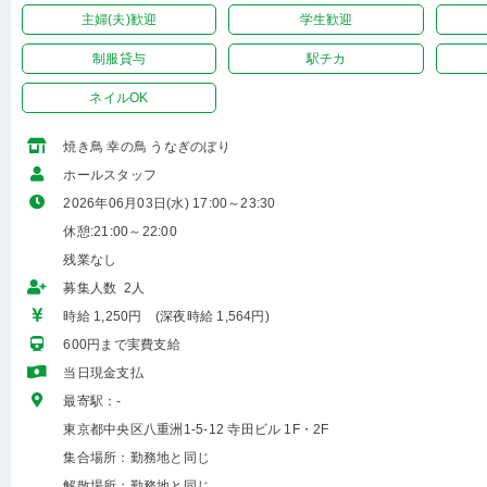
主婦(夫)歓迎
学生歓迎
制服貸与
駅チカ
ネイルOK
焼き鳥 幸の鳥 うなぎのぼり
ホールスタッフ
2026年06月03日(水) 17:00～23:30
休憩:21:00～22:00
残業なし
募集人数 2人
時給 1,250円 (深夜時給 1,564円)
600円まで実費支給
当日現金支払
最寄駅：-
東京都中央区八重洲1-5-12 寺田ビル 1F・2F
集合場所：勤務地と同じ
解散場所：勤務地と同じ