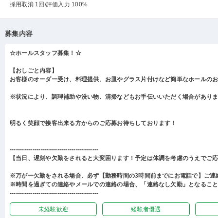
採用取消 1回
/評価入力 100%
募集内容
☆ホールスタッフ募集！☆
【おしごと内容】
お客様のオーダー受け、料理提供、お皿やグラス片付けなど簡単なホールの
※状況により、調理補助や洗い物、清掃などもお手伝いいただく場合があり
明るく笑顔で接客出来る方からのご応募お待ちしております！
-------------------------------------------
【当日、遅刻や欠勤をされると大変困ります！予定は体調を考慮のうえでご
※万が一欠勤をされる場合、必ず【勤務時間の3時間前までにお電話で】ご連
※時間を過ぎての連絡やメールでの連絡の場合、「連絡なし欠勤」となるこ
-------------------------------------------
未経験歓迎
経験者優遇