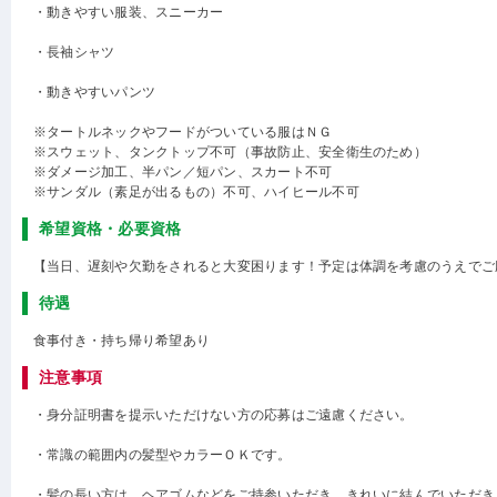
・動きやすい服装、スニーカー
・長袖シャツ
・動きやすいパンツ
※タートルネックやフードがついている服はＮＧ
※スウェット、タンクトップ不可（事故防止、安全衛生のため）
※ダメージ加工、半パン／短パン、スカート不可
※サンダル（素足が出るもの）不可、ハイヒール不可
希望資格・必要資格
【当日、遅刻や欠勤をされると大変困ります！予定は体調を考慮のうえでご
待遇
食事付き・持ち帰り希望あり
注意事項
・身分証明書を提示いただけない方の応募はご遠慮ください。
・常識の範囲内の髪型やカラーＯＫです。
・髪の長い方は、ヘアゴムなどをご持参いただき、きれいに結んでいただき