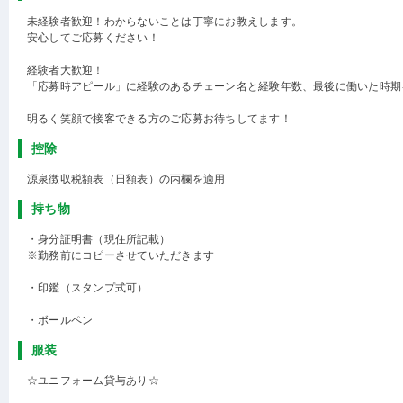
未経験者歓迎！わからないことは丁寧にお教えします。
安心してご応募ください！
経験者大歓迎！
「応募時アピール」に経験のあるチェーン名と経験年数、最後に働いた時期
明るく笑顔で接客できる方のご応募お待ちしてます！
控除
源泉徴収税額表（日額表）の丙欄を適用
持ち物
・身分証明書（現住所記載）
※勤務前にコピーさせていただきます
・印鑑（スタンプ式可）
・ボールペン
服装
☆ユニフォーム貸与あり☆