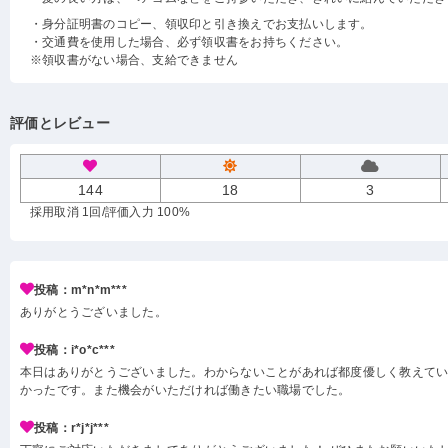
・身分証明書のコピー、領収印と引き換えでお支払いします。
・交通費を使用した場合、必ず領収書をお持ちください。
※領収書がない場合、支給できません
評価とレビュー
144
18
3
採用取消 1回
/評価入力 100%
投稿：m*n*m***
ありがとうございました。
投稿：i*o*c***
本日はありがとうございました。わからないことがあれば都度優しく教えて
かったです。また機会がいただければ働きたい職場でした。
投稿：r*j*j***