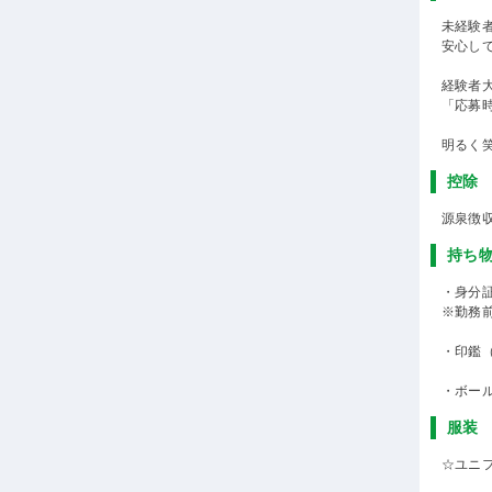
未経験
安心し
経験者
「応募
明るく
控除
源泉徴
持ち
・身分
※勤務
・印鑑
・ボー
服装
☆ユニ