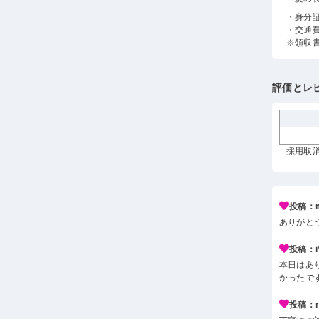
・身分
・交通
※領収
評価とレ
採用取消
投稿：m
ありがと
投稿：i*
本日はあ
かったで
投稿：r*j