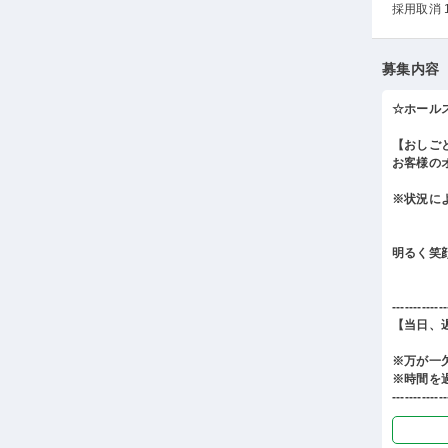
採用取消 
募集内容
☆ホール
【おしご
お客様の
※状況に
明るく笑
-------------
【当日、
※万が一
※時間を
-------------