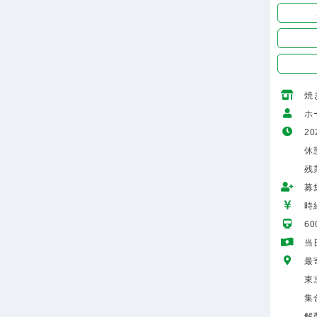
焼
ホ
20
休憩
残
募
時給
6
当
最
東
集
解