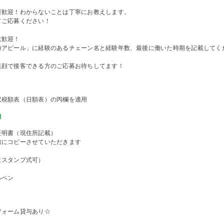
者歓迎！わからないことは丁寧にお教えします。
てご応募ください！
大歓迎！
時アピール」に経験のあるチェーン名と経験年数、最後に働いた時期を記載してく
笑顔で接客できる方のご応募お待ちしてます！
収税額表（日額表）の丙欄を適用
物
証明書（現住所記載）
前にコピーさせていただきます
（スタンプ式可）
ルペン
フォーム貸与あり☆