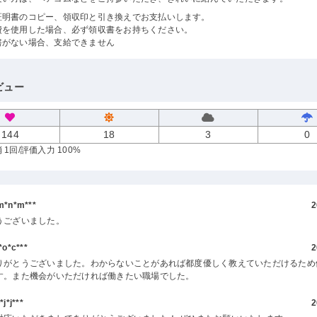
証明書のコピー、領収印と引き換えでお支払いします。
費を使用した場合、必ず領収書をお持ちください。
書がない場合、支給できません
ビュー
144
18
3
0
 1回
/評価入力 100%
*n*m***
2
うございました。
o*c***
2
りがとうございました。わからないことがあれば都度優しく教えていただけるため
す。また機会がいただければ働きたい職場でした。
*j***
2