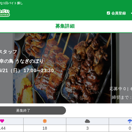
軽な1日バイト探し
会員登録
募集詳細
スタッフ
 幸の鳥 うなぎのぼり
06/21（日） 17:00～23:30
応募中 0 |
締切まで：0
募集終了
144
18
3
0