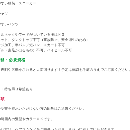
やすい服装、スニーカー
シャツ
やすいパンツ
トルネックやフードがついている服はＮＧ
ェット、タンクトップ不可（事故防止、安全衛生のため）
ージ加工、半パン／短パン、スカート不可
ダル（素足が出るもの）不可、ハイヒール不可
資格・必要資格
、遅刻や欠勤をされると大変困ります！予定は体調を考慮のうえでご応募ください
き・持ち帰り希望あり
事項
証明書を提示いただけない方の応募はご遠慮ください。
の範囲内の髪型やカラーＯＫです。
長い方は、ヘアゴムなどをご持参いただき、きれいに結んでいただきます。