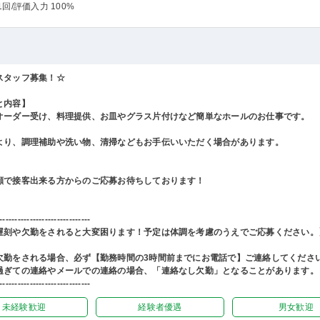
1回
/評価入力 100%
スタッフ募集！☆
と内容】
オーダー受け、料理提供、お皿やグラス片付けなど簡単なホールのお仕事です。
より、調理補助や洗い物、清掃などもお手伝いいただく場合があります。
顔で接客出来る方からのご応募お待ちしております！
------------------------------
遅刻や欠勤をされると大変困ります！予定は体調を考慮のうえでご応募ください。
欠勤をされる場合、必ず【勤務時間の3時間前までにお電話で】ご連絡してくださ
過ぎての連絡やメールでの連絡の場合、「連絡なし欠勤」となることがあります。
------------------------------
未経験歓迎
経験者優遇
男女歓迎