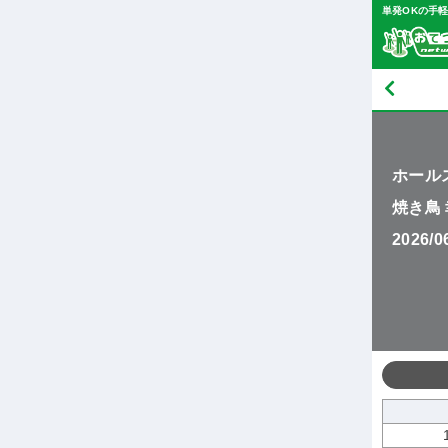
単発OKの手
ホール
焼き鳥
2026/