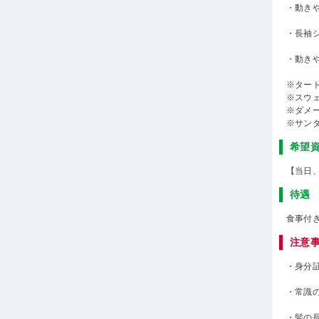
・動き
・長袖
・動き
※ター
※スウ
※ダメ
※サン
希望
【当日
待遇
食事付
注意
・身分
・常識
・髪の