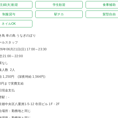
主婦(夫)歓迎
学生歓迎
食事補助
制服貸与
駅チカ
髪型自由
ネイルOK
き鳥 幸の鳥 うなぎのぼり
ールスタッフ
26年06月21日(日) 17:00～23:30
:21:00～22:00
業なし
集人数 2人
 1,250円 (深夜時給 1,564円)
00円まで実費支給
日現金支払
寄駅：-
京都中央区八重洲1-5-12 寺田ビル 1F・2F
合場所：勤務地と同じ
散場所：勤務地と同じ