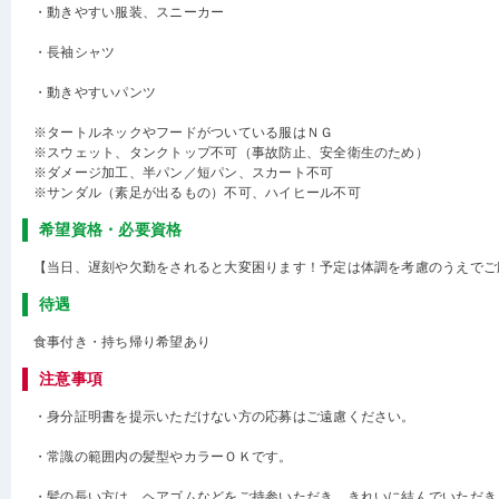
・動きやすい服装、スニーカー
・長袖シャツ
・動きやすいパンツ
※タートルネックやフードがついている服はＮＧ
※スウェット、タンクトップ不可（事故防止、安全衛生のため）
※ダメージ加工、半パン／短パン、スカート不可
※サンダル（素足が出るもの）不可、ハイヒール不可
希望資格・必要資格
【当日、遅刻や欠勤をされると大変困ります！予定は体調を考慮のうえでご
待遇
食事付き・持ち帰り希望あり
注意事項
・身分証明書を提示いただけない方の応募はご遠慮ください。
・常識の範囲内の髪型やカラーＯＫです。
・髪の長い方は、ヘアゴムなどをご持参いただき、きれいに結んでいただき