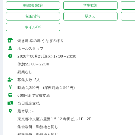
主婦(夫)歓迎
学生歓迎
制服貸与
駅チカ
ネイルOK
焼き鳥 幸の鳥 うなぎのぼり
ホールスタッフ
2026年06月23日(火) 17:00～23:30
休憩:21:00～22:00
残業なし
募集人数 2人
時給 1,250円 (深夜時給 1,564円)
600円まで実費支給
当日現金支払
最寄駅：-
東京都中央区八重洲1-5-12 寺田ビル 1F・2F
集合場所：勤務地と同じ
解散場所：勤務地と同じ