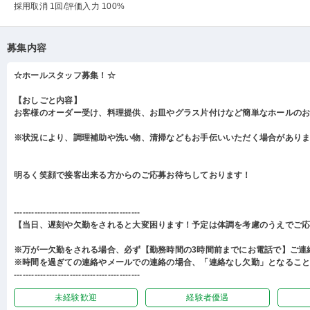
採用取消 1回
/評価入力 100%
募集内容
☆ホールスタッフ募集！☆
【おしごと内容】
お客様のオーダー受け、料理提供、お皿やグラス片付けなど簡単なホールの
※状況により、調理補助や洗い物、清掃などもお手伝いいただく場合があり
明るく笑顔で接客出来る方からのご応募お待ちしております！
-------------------------------------------
【当日、遅刻や欠勤をされると大変困ります！予定は体調を考慮のうえでご
※万が一欠勤をされる場合、必ず【勤務時間の3時間前までにお電話で】ご連
※時間を過ぎての連絡やメールでの連絡の場合、「連絡なし欠勤」となるこ
-------------------------------------------
未経験歓迎
経験者優遇