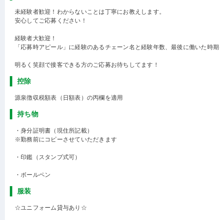
未経験者歓迎！わからないことは丁寧にお教えします。
安心してご応募ください！
経験者大歓迎！
「応募時アピール」に経験のあるチェーン名と経験年数、最後に働いた時期
明るく笑顔で接客できる方のご応募お待ちしてます！
控除
源泉徴収税額表（日額表）の丙欄を適用
持ち物
・身分証明書（現住所記載）
※勤務前にコピーさせていただきます
・印鑑（スタンプ式可）
・ボールペン
服装
☆ユニフォーム貸与あり☆