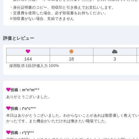
・身分証明書のコピー、領収印と引き換えでお支払いします。
・交通費を使用した場合、必ず領収書をお持ちください。
※領収書がない場合、支給できません
評価とレビュー
144
18
3
採用取消 1回
/評価入力 100%
投稿：m*n*m***
ありがとうございました。
投稿：i*o*c***
本日はありがとうございました。わからないことがあれば都度優しく教えて
かったです。また機会がいただければ働きたい職場でした。
投稿：r*j*j***