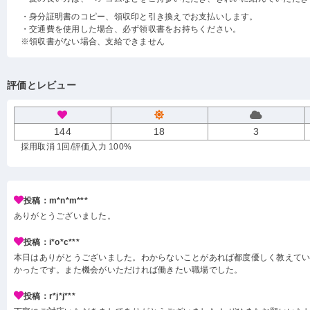
・身分証明書のコピー、領収印と引き換えでお支払いします。
・交通費を使用した場合、必ず領収書をお持ちください。
※領収書がない場合、支給できません
評価とレビュー
144
18
3
採用取消 1回
/評価入力 100%
投稿：m*n*m***
ありがとうございました。
投稿：i*o*c***
本日はありがとうございました。わからないことがあれば都度優しく教えて
かったです。また機会がいただければ働きたい職場でした。
投稿：r*j*j***