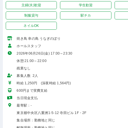
主婦(夫)歓迎
学生歓迎
制服貸与
駅チカ
ネイルOK
焼き鳥 幸の鳥 うなぎのぼり
ホールスタッフ
2026年06月26日(金) 17:00～23:30
休憩:21:00～22:00
残業なし
募集人数 2人
時給 1,250円 (深夜時給 1,564円)
600円まで実費支給
当日現金支払
最寄駅：-
東京都中央区八重洲1-5-12 寺田ビル 1F・2F
集合場所：勤務地と同じ
解散場所：勤務地と同じ