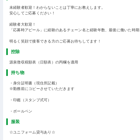
未経験者歓迎！わからないことは丁寧にお教えします。
安心してご応募ください！
経験者大歓迎！
「応募時アピール」に経験のあるチェーン名と経験年数、最後に働いた時期
明るく笑顔で接客できる方のご応募お待ちしてます！
控除
源泉徴収税額表（日額表）の丙欄を適用
持ち物
・身分証明書（現住所記載）
※勤務前にコピーさせていただきます
・印鑑（スタンプ式可）
・ボールペン
服装
☆ユニフォーム貸与あり☆