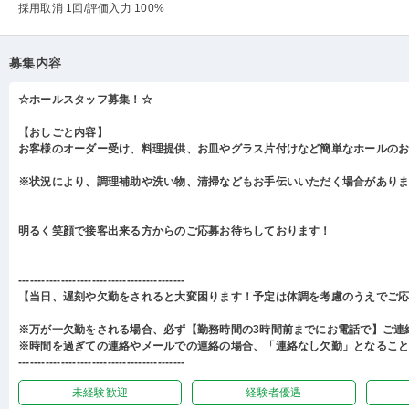
採用取消 1回
/評価入力 100%
募集内容
☆ホールスタッフ募集！☆
【おしごと内容】
お客様のオーダー受け、料理提供、お皿やグラス片付けなど簡単なホールの
※状況により、調理補助や洗い物、清掃などもお手伝いいただく場合があり
明るく笑顔で接客出来る方からのご応募お待ちしております！
-------------------------------------------
【当日、遅刻や欠勤をされると大変困ります！予定は体調を考慮のうえでご
※万が一欠勤をされる場合、必ず【勤務時間の3時間前までにお電話で】ご連
※時間を過ぎての連絡やメールでの連絡の場合、「連絡なし欠勤」となるこ
-------------------------------------------
未経験歓迎
経験者優遇