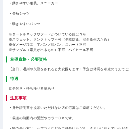
・動きやすい服装、スニーカー
・長袖シャツ
・動きやすいパンツ
※タートルネックやフードがついている服はＮＧ
※スウェット、タンクトップ不可（事故防止、安全衛生のため）
※ダメージ加工、半パン／短パン、スカート不可
※サンダル（素足が出るもの）不可、ハイヒール不可
希望資格・必要資格
【当日、遅刻や欠勤をされると大変困ります！予定は体調を考慮のうえでご
待遇
食事付き・持ち帰り希望あり
注意事項
・身分証明書を提示いただけない方の応募はご遠慮ください。
・常識の範囲内の髪型やカラーＯＫです。
・髪の長い方は、ヘアゴムなどをご持参いただき、きれいに結んでいただき