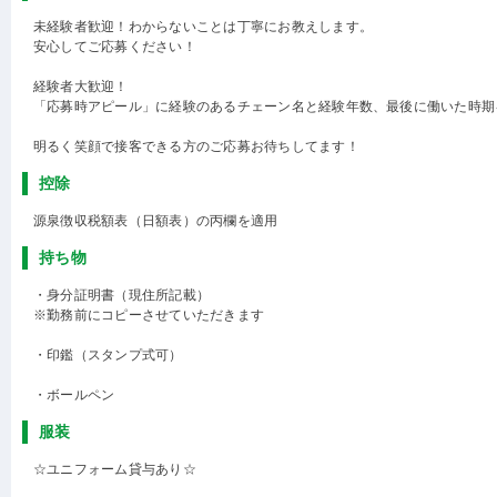
未経験者歓迎！わからないことは丁寧にお教えします。
安心してご応募ください！
経験者大歓迎！
「応募時アピール」に経験のあるチェーン名と経験年数、最後に働いた時期
明るく笑顔で接客できる方のご応募お待ちしてます！
控除
源泉徴収税額表（日額表）の丙欄を適用
持ち物
・身分証明書（現住所記載）
※勤務前にコピーさせていただきます
・印鑑（スタンプ式可）
・ボールペン
服装
☆ユニフォーム貸与あり☆