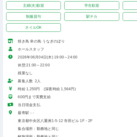
主婦(夫)歓迎
学生歓迎
制服貸与
駅チカ
ネイルOK
焼き鳥 幸の鳥 うなぎのぼり
ホールスタッフ
2026年06月04日(木) 19:00～24:00
休憩:21:00～22:00
残業なし
募集人数 2人
時給 1,250円 (深夜時給 1,564円)
600円まで実費支給
当日現金支払
最寄駅：-
東京都中央区八重洲1-5-12 寺田ビル 1F・2F
集合場所：勤務地と同じ
解散場所：勤務地と同じ