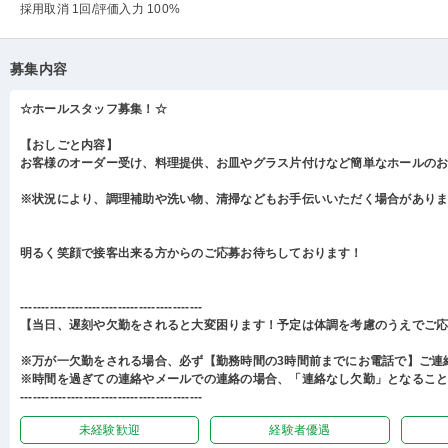
採用取消 1回
/評価入力 100%
募集内容
☆ホールスタッフ募集！☆
【おしごと内容】
お客様のオーダー受け、料理提供、お皿やグラス片付けなど簡単なホールの
※状況により、調理補助や洗い物、清掃などもお手伝いいただく場合があり
明るく笑顔で接客出来る方からのご応募お待ちしております！
-------------------------------------------
【当日、遅刻や欠勤をされると大変困ります！予定は体調を考慮のうえでご
※万が一欠勤をされる場合、必ず【勤務時間の3時間前までにお電話で】ご連
※時間を過ぎての連絡やメールでの連絡の場合、「連絡なし欠勤」となるこ
-------------------------------------------
未経験歓迎
経験者優遇