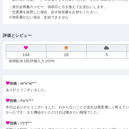
・身分証明書のコピー、領収印と引き換えでお支払いします。
・交通費を使用した場合、必ず領収書をお持ちください。
※領収書がない場合、支給できません
評価とレビュー
144
18
3
採用取消 1回
/評価入力 100%
投稿：m*n*m***
ありがとうございました。
投稿：i*o*c***
本日はありがとうございました。わからないことがあれば都度優しく教えて
かったです。また機会がいただければ働きたい職場でした。
投稿：r*j*j***