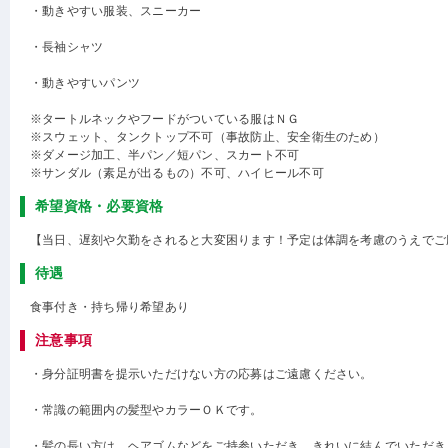
・動きやすい服装、スニーカー
・長袖シャツ
・動きやすいパンツ
※タートルネックやフードがついている服はＮＧ
※スウェット、タンクトップ不可（事故防止、安全衛生のため）
※ダメージ加工、半パン／短パン、スカート不可
※サンダル（素足が出るもの）不可、ハイヒール不可
希望資格・必要資格
【当日、遅刻や欠勤をされると大変困ります！予定は体調を考慮のうえでご
待遇
食事付き・持ち帰り希望あり
注意事項
・身分証明書を提示いただけない方の応募はご遠慮ください。
・常識の範囲内の髪型やカラーＯＫです。
・髪の長い方は、ヘアゴムなどをご持参いただき、きれいに結んでいただき