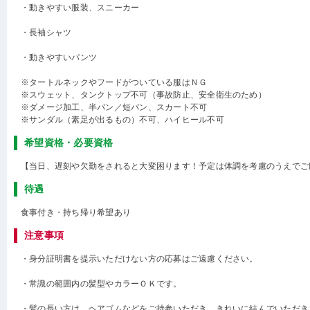
・動きやすい服装、スニーカー
・長袖シャツ
・動きやすいパンツ
※タートルネックやフードがついている服はＮＧ
※スウェット、タンクトップ不可（事故防止、安全衛生のため）
※ダメージ加工、半パン／短パン、スカート不可
※サンダル（素足が出るもの）不可、ハイヒール不可
希望資格・必要資格
【当日、遅刻や欠勤をされると大変困ります！予定は体調を考慮のうえでご
待遇
食事付き・持ち帰り希望あり
注意事項
・身分証明書を提示いただけない方の応募はご遠慮ください。
・常識の範囲内の髪型やカラーＯＫです。
・髪の長い方は、ヘアゴムなどをご持参いただき、きれいに結んでいただき