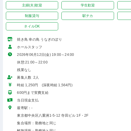
主婦(夫)歓迎
学生歓迎
制服貸与
駅チカ
ネイルOK
焼き鳥 幸の鳥 うなぎのぼり
ホールスタッフ
2026年06月12日(金) 19:00～24:00
休憩:21:00～22:00
残業なし
募集人数 2人
時給 1,250円 (深夜時給 1,564円)
600円まで実費支給
当日現金支払
最寄駅：-
東京都中央区八重洲1-5-12 寺田ビル 1F・2F
集合場所：勤務地と同じ
解散場所：勤務地と同じ