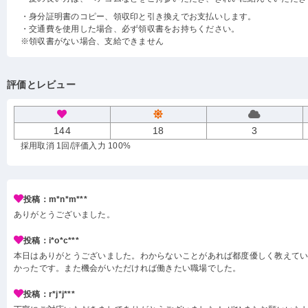
・身分証明書のコピー、領収印と引き換えでお支払いします。
・交通費を使用した場合、必ず領収書をお持ちください。
※領収書がない場合、支給できません
評価とレビュー
144
18
3
採用取消 1回
/評価入力 100%
投稿：m*n*m***
ありがとうございました。
投稿：i*o*c***
本日はありがとうございました。わからないことがあれば都度優しく教えて
かったです。また機会がいただければ働きたい職場でした。
投稿：r*j*j***