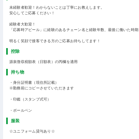
未経験者歓迎！わからないことは丁寧にお教えします。
安心してご応募ください！
経験者大歓迎！
「応募時アピール」に経験のあるチェーン名と経験年数、最後に働いた時期
明るく笑顔で接客できる方のご応募お待ちしてます！
控除
源泉徴収税額表（日額表）の丙欄を適用
持ち物
・身分証明書（現住所記載）
※勤務前にコピーさせていただきます
・印鑑（スタンプ式可）
・ボールペン
服装
☆ユニフォーム貸与あり☆