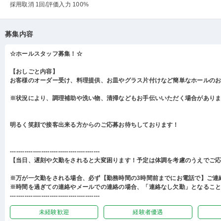
採用取消 1回
/評価入力 100%
募集内容
☆ホールスタッフ募集！☆
【おしごと内容】
お客様のオーダー受け、料理提供、お皿やグラス片付けなど簡単なホールの
※状況により、調理補助や洗い物、清掃などもお手伝いいただく場合があり
明るく笑顔で接客出来る方からのご応募お待ちしております！
-------------------------------------------
【当日、遅刻や欠勤をされると大変困ります！予定は体調を考慮のうえでご
※万が一欠勤をされる場合、必ず【勤務時間の3時間前までにお電話で】ご連
※時間を過ぎての連絡やメールでの連絡の場合、「連絡なし欠勤」となるこ
-------------------------------------------
未経験歓迎
経験者優遇