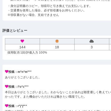
・身分証明書のコピー、領収印と引き換えでお支払いします。
・交通費を使用した場合、必ず領収書をお持ちください。
※領収書がない場合、支給できません
評価とレビュー
144
18
3
採用取消 1回
/評価入力 100%
投稿：m*n*m***
ありがとうございました。
投稿：i*o*c***
本日はありがとうございました。わからないことがあれば都度優しく教えて
かったです。また機会がいただければ働きたい職場でした。
投稿：r*j*j***