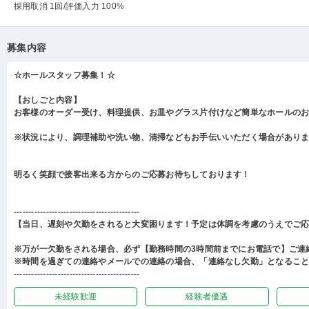
採用取消 1回
/評価入力 100%
募集内容
☆ホールスタッフ募集！☆
【おしごと内容】
お客様のオーダー受け、料理提供、お皿やグラス片付けなど簡単なホールの
※状況により、調理補助や洗い物、清掃などもお手伝いいただく場合があり
明るく笑顔で接客出来る方からのご応募お待ちしております！
-------------------------------------------
【当日、遅刻や欠勤をされると大変困ります！予定は体調を考慮のうえでご
※万が一欠勤をされる場合、必ず【勤務時間の3時間前までにお電話で】ご連
※時間を過ぎての連絡やメールでの連絡の場合、「連絡なし欠勤」となるこ
-------------------------------------------
未経験歓迎
経験者優遇