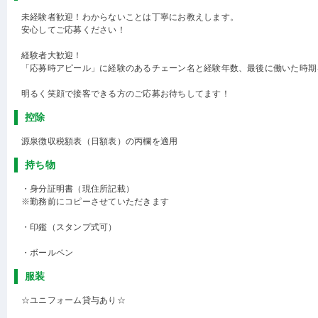
未経験者歓迎！わからないことは丁寧にお教えします。
安心してご応募ください！
経験者大歓迎！
「応募時アピール」に経験のあるチェーン名と経験年数、最後に働いた時期
明るく笑顔で接客できる方のご応募お待ちしてます！
控除
源泉徴収税額表（日額表）の丙欄を適用
持ち物
・身分証明書（現住所記載）
※勤務前にコピーさせていただきます
・印鑑（スタンプ式可）
・ボールペン
服装
☆ユニフォーム貸与あり☆