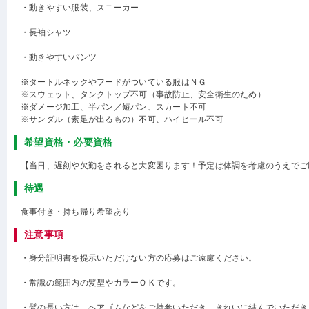
・動きやすい服装、スニーカー
・長袖シャツ
・動きやすいパンツ
※タートルネックやフードがついている服はＮＧ
※スウェット、タンクトップ不可（事故防止、安全衛生のため）
※ダメージ加工、半パン／短パン、スカート不可
※サンダル（素足が出るもの）不可、ハイヒール不可
希望資格・必要資格
【当日、遅刻や欠勤をされると大変困ります！予定は体調を考慮のうえでご
待遇
食事付き・持ち帰り希望あり
注意事項
・身分証明書を提示いただけない方の応募はご遠慮ください。
・常識の範囲内の髪型やカラーＯＫです。
・髪の長い方は、ヘアゴムなどをご持参いただき、きれいに結んでいただき