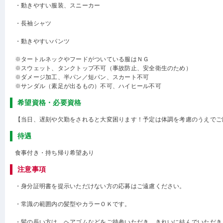
・動きやすい服装、スニーカー
・長袖シャツ
・動きやすいパンツ
※タートルネックやフードがついている服はＮＧ
※スウェット、タンクトップ不可（事故防止、安全衛生のため）
※ダメージ加工、半パン／短パン、スカート不可
※サンダル（素足が出るもの）不可、ハイヒール不可
希望資格・必要資格
【当日、遅刻や欠勤をされると大変困ります！予定は体調を考慮のうえでご
待遇
食事付き・持ち帰り希望あり
注意事項
・身分証明書を提示いただけない方の応募はご遠慮ください。
・常識の範囲内の髪型やカラーＯＫです。
・髪の長い方は、ヘアゴムなどをご持参いただき、きれいに結んでいただき