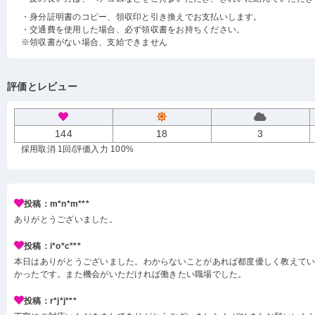
・身分証明書のコピー、領収印と引き換えでお支払いします。
・交通費を使用した場合、必ず領収書をお持ちください。
※領収書がない場合、支給できません
評価とレビュー
144
18
3
採用取消 1回
/評価入力 100%
投稿：m*n*m***
ありがとうございました。
投稿：i*o*c***
本日はありがとうございました。わからないことがあれば都度優しく教えて
かったです。また機会がいただければ働きたい職場でした。
投稿：r*j*j***