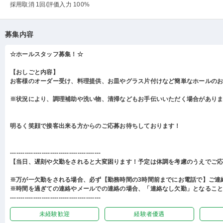
採用取消 1回
/評価入力 100%
募集内容
☆ホールスタッフ募集！☆
【おしごと内容】
お客様のオーダー受け、料理提供、お皿やグラス片付けなど簡単なホールの
※状況により、調理補助や洗い物、清掃などもお手伝いいただく場合があり
明るく笑顔で接客出来る方からのご応募お待ちしております！
-------------------------------------------
【当日、遅刻や欠勤をされると大変困ります！予定は体調を考慮のうえでご
※万が一欠勤をされる場合、必ず【勤務時間の3時間前までにお電話で】ご連
※時間を過ぎての連絡やメールでの連絡の場合、「連絡なし欠勤」となるこ
-------------------------------------------
未経験歓迎
経験者優遇