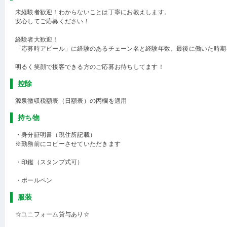
未経験者歓迎！わからないことは丁寧にお教えします。
安心してご応募ください！
経験者大歓迎！
「応募時アピール」に経験のあるチェーン名と経験年数、最後に働いた時期
明るく笑顔で接客できる方のご応募お待ちしてます！
控除
源泉徴収税額表（日額表）の丙欄を適用
持ち物
・身分証明書（現住所記載）
※勤務前にコピーさせていただきます
・印鑑（スタンプ式可）
・ボールペン
服装
☆ユニフォーム貸与あり☆