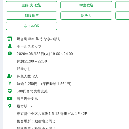
主婦(夫)歓迎
学生歓迎
制服貸与
駅チカ
ネイルOK
焼き鳥 幸の鳥 うなぎのぼり
ホールスタッフ
2026年06月23日(火) 19:00～24:00
休憩:21:00～22:00
残業なし
募集人数 2人
時給 1,250円 (深夜時給 1,564円)
600円まで実費支給
当日現金支払
最寄駅：-
東京都中央区八重洲1-5-12 寺田ビル 1F・2F
集合場所：勤務地と同じ
解散場所：勤務地と同じ