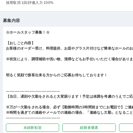
採用取消 1回
/評価入力 100%
募集内容
☆ホールスタッフ募集！☆
【おしごと内容】
お客様のオーダー受け、料理提供、お皿やグラス片付けなど簡単なホールの
※状況により、調理補助や洗い物、清掃などもお手伝いいただく場合があり
明るく笑顔で接客出来る方からのご応募お待ちしております！
-------------------------------------------
【当日、遅刻や欠勤をされると大変困ります！予定は体調を考慮のうえでご
※万が一欠勤をされる場合、必ず【勤務時間の3時間前までにお電話で】ご連
※時間を過ぎての連絡やメールでの連絡の場合、「連絡なし欠勤」となるこ
-------------------------------------------
未経験歓迎
経験者優遇