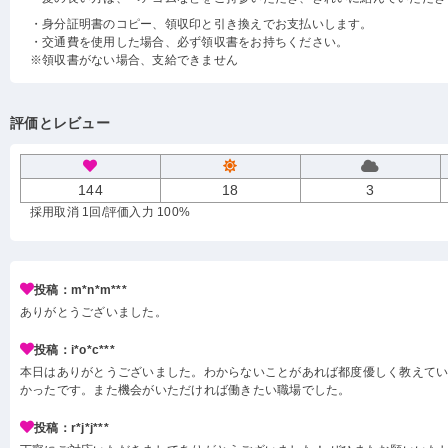
・身分証明書のコピー、領収印と引き換えでお支払いします。
・交通費を使用した場合、必ず領収書をお持ちください。
※領収書がない場合、支給できません
評価とレビュー
144
18
3
採用取消 1回
/評価入力 100%
投稿：m*n*m***
ありがとうございました。
投稿：i*o*c***
本日はありがとうございました。わからないことがあれば都度優しく教えて
かったです。また機会がいただければ働きたい職場でした。
投稿：r*j*j***