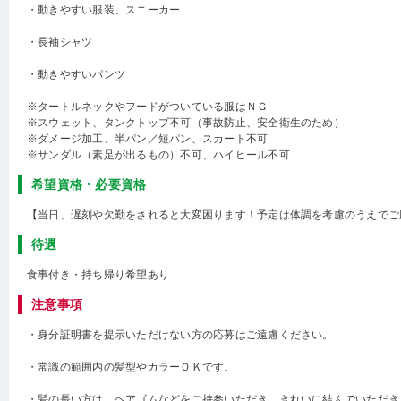
・動きやすい服装、スニーカー
・長袖シャツ
・動きやすいパンツ
※タートルネックやフードがついている服はＮＧ
※スウェット、タンクトップ不可（事故防止、安全衛生のため）
※ダメージ加工、半パン／短パン、スカート不可
※サンダル（素足が出るもの）不可、ハイヒール不可
希望資格・必要資格
【当日、遅刻や欠勤をされると大変困ります！予定は体調を考慮のうえでご
待遇
食事付き・持ち帰り希望あり
注意事項
・身分証明書を提示いただけない方の応募はご遠慮ください。
・常識の範囲内の髪型やカラーＯＫです。
・髪の長い方は、ヘアゴムなどをご持参いただき、きれいに結んでいただき