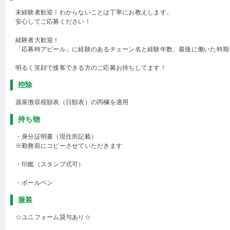
未経験者歓迎！わからないことは丁寧にお教えします。
安心してご応募ください！
経験者大歓迎！
「応募時アピール」に経験のあるチェーン名と経験年数、最後に働いた時期
明るく笑顔で接客できる方のご応募お待ちしてます！
控除
源泉徴収税額表（日額表）の丙欄を適用
持ち物
・身分証明書（現住所記載）
※勤務前にコピーさせていただきます
・印鑑（スタンプ式可）
・ボールペン
服装
☆ユニフォーム貸与あり☆