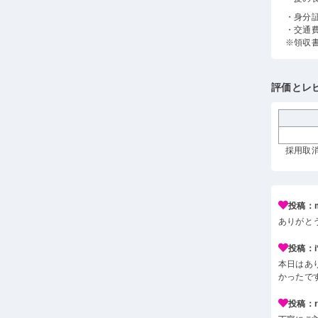
・身分
・交通
※領収
評価とレ
採用取消
投稿：m
ありがと
投稿：i*
本日はあ
かったで
投稿：r*j