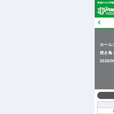
単発OKの手
ホール
焼き鳥
2026/