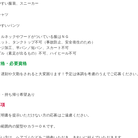
やすい服装、スニーカー
シャツ
やすいパンツ
トルネックやフードがついている服はＮＧ
ェット、タンクトップ不可（事故防止、安全衛生のため）
ージ加工、半パン／短パン、スカート不可
ダル（素足が出るもの）不可、ハイヒール不可
資格・必要資格
、遅刻や欠勤をされると大変困ります！予定は体調を考慮のうえでご応募ください
き・持ち帰り希望あり
事項
証明書を提示いただけない方の応募はご遠慮ください。
の範囲内の髪型やカラーＯＫです。
長い方は、ヘアゴムなどをご持参いただき、きれいに結んでいただきます。