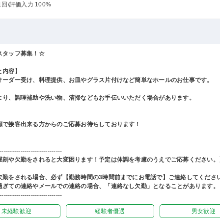
1回
/評価入力 100%
スタッフ募集！☆
と内容】
オーダー受け、料理提供、お皿やグラス片付けなど簡単なホールのお仕事です。
より、調理補助や洗い物、清掃などもお手伝いいただく場合があります。
顔で接客出来る方からのご応募お待ちしております！
------------------------------
遅刻や欠勤をされると大変困ります！予定は体調を考慮のうえでご応募ください。
欠勤をされる場合、必ず【勤務時間の3時間前までにお電話で】ご連絡してくださ
過ぎての連絡やメールでの連絡の場合、「連絡なし欠勤」となることがあります。
------------------------------
未経験歓迎
経験者優遇
男女歓迎