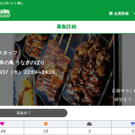
軽な1日バイト探し
会員登録
募集詳細
スタッフ
 幸の鳥 うなぎのぼり
06/17（水） 22:00～24:30
応募中 0 |
締切まで：0
募集終了
144
18
3
0