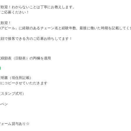
者歓迎！わからないことは丁寧にお教えします。
てご応募ください！
大歓迎！
時アピール」に経験のあるチェーン名と経験年数、最後に働いた時期を記載してく
笑顔で接客できる方のご応募お待ちしてます！
収税額表（日額表）の丙欄を適用
物
証明書（現住所記載）
前にコピーさせていただきます
（スタンプ式可）
ルペン
フォーム貸与あり☆