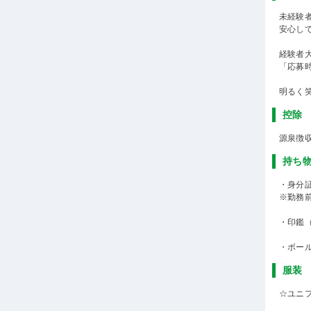
未経験
安心し
経験者
「応募
明るく
控除
源泉徴
持ち
・身分
※勤務
・印鑑
・ボー
服装
☆ユニ