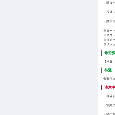
・動き
・長袖
・動き
※ター
※スウ
※ダメ
※サン
希望
【当日
待遇
食事付
注意
・身分
・常識
・髪の