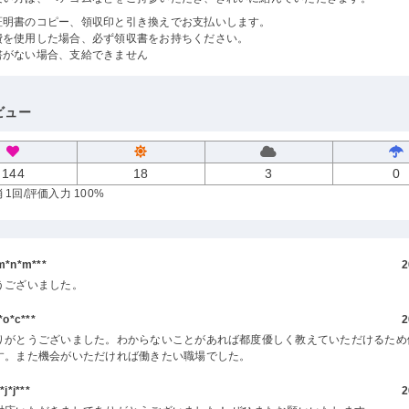
証明書のコピー、領収印と引き換えでお支払いします。
費を使用した場合、必ず領収書をお持ちください。
書がない場合、支給できません
ビュー
144
18
3
0
 1回
/評価入力 100%
*n*m***
2
うございました。
o*c***
2
りがとうございました。わからないことがあれば都度優しく教えていただけるため
す。また機会がいただければ働きたい職場でした。
*j***
2