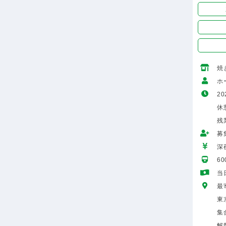
焼
ホ
20
休
残
募
深
6
当
最
東
集
解