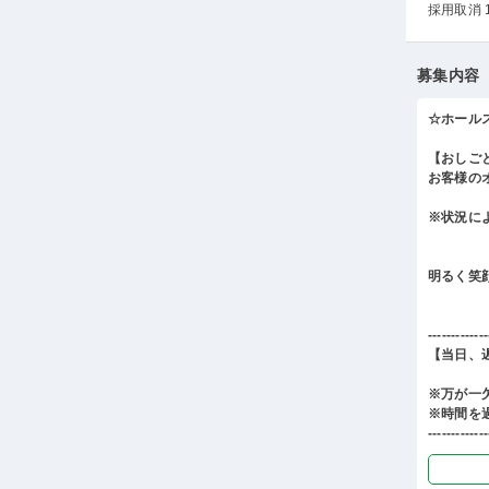
採用取消 
募集内容
☆ホール
【おしご
お客様の
※状況に
明るく笑
-------------
【当日、
※万が一
※時間を
-------------