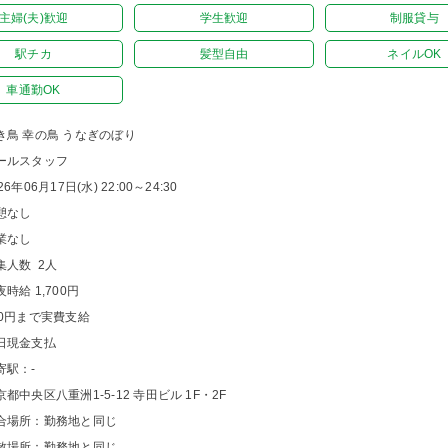
主婦(夫)歓迎
学生歓迎
制服貸与
駅チカ
髪型自由
ネイルOK
車通勤OK
き鳥 幸の鳥 うなぎのぼり
ールスタッフ
26年06月17日(水) 22:00～24:30
憩なし
業なし
集人数 2人
夜時給 1,700円
00円まで実費支給
日現金支払
寄駅：-
京都中央区八重洲1-5-12 寺田ビル 1F・2F
合場所：勤務地と同じ
散場所：勤務地と同じ