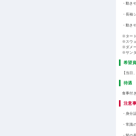
・動き
・長袖
・動き
※ター
※スウ
※ダメ
※サン
希望
【当日
待遇
食事付
注意
・身分
・常識
・髪の