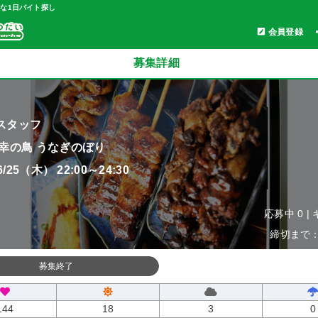
軽な1日バイト探し
会員登録
募集詳細
スタッフ
 幸の鳥 うなぎのぼり
06/25（木） 22:00～24:30
応募中 0 |
締切まで：0
募集終了
144
18
3
0