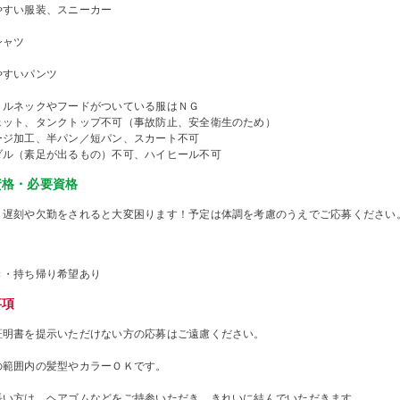
やすい服装、スニーカー
シャツ
やすいパンツ
トルネックやフードがついている服はＮＧ
ェット、タンクトップ不可（事故防止、安全衛生のため）
ージ加工、半パン／短パン、スカート不可
ダル（素足が出るもの）不可、ハイヒール不可
資格・必要資格
、遅刻や欠勤をされると大変困ります！予定は体調を考慮のうえでご応募ください
き・持ち帰り希望あり
事項
証明書を提示いただけない方の応募はご遠慮ください。
の範囲内の髪型やカラーＯＫです。
長い方は、ヘアゴムなどをご持参いただき、きれいに結んでいただきます。