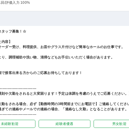
1回
/評価入力 100%
スタッフ募集！☆
と内容】
オーダー受け、料理提供、お皿やグラス片付けなど簡単なホールのお仕事です。
より、調理補助や洗い物、清掃などもお手伝いいただく場合があります。
顔で接客出来る方からのご応募お待ちしております！
------------------------------
遅刻や欠勤をされると大変困ります！予定は体調を考慮のうえでご応募ください。
欠勤をされる場合、必ず【勤務時間の3時間前までにお電話で】ご連絡してくださ
過ぎての連絡やメールでの連絡の場合、「連絡なし欠勤」となることがあります。
------------------------------
未経験歓迎
経験者優遇
男女歓迎