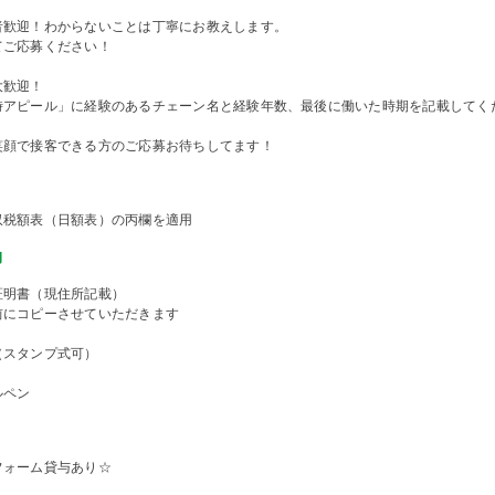
者歓迎！わからないことは丁寧にお教えします。
てご応募ください！
大歓迎！
時アピール」に経験のあるチェーン名と経験年数、最後に働いた時期を記載してく
笑顔で接客できる方のご応募お待ちしてます！
収税額表（日額表）の丙欄を適用
物
証明書（現住所記載）
前にコピーさせていただきます
（スタンプ式可）
ルペン
フォーム貸与あり☆