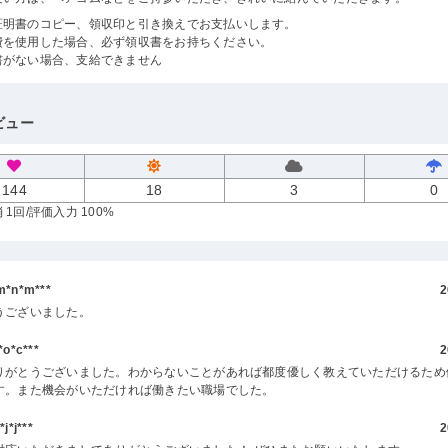
証明書のコピー、領収印と引き換えでお支払いします。
費を使用した場合、必ず領収書をお持ちください。
書がない場合、支給できません
ビュー
144
18
3
0
 1回
/評価入力 100%
*n*m***
2
うございました。
o*c***
2
りがとうございました。わからないことがあれば都度優しく教えていただけるため
す。また機会がいただければ働きたい職場でした。
*j***
2