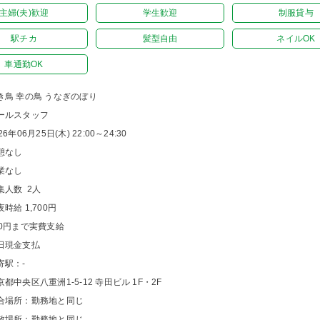
主婦(夫)歓迎
学生歓迎
制服貸与
駅チカ
髪型自由
ネイルOK
車通勤OK
き鳥 幸の鳥 うなぎのぼり
ールスタッフ
26年06月25日(木) 22:00～24:30
憩なし
業なし
集人数 2人
夜時給 1,700円
00円まで実費支給
日現金支払
寄駅：-
京都中央区八重洲1-5-12 寺田ビル 1F・2F
合場所：勤務地と同じ
散場所：勤務地と同じ