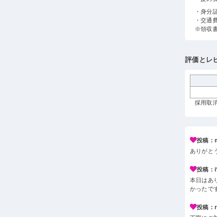
・身分
・交通
※領収
評価とレ
採用取消
投稿：m
ありがと
投稿：i*
本日はあ
かったで
投稿：r*j