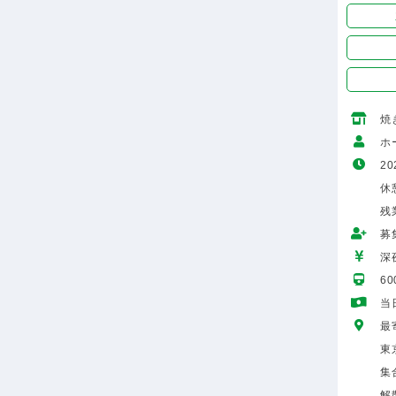
焼
ホ
20
休
残
募
深
6
当
最
東
集
解