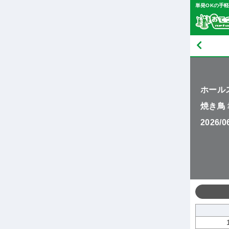
単発OKの手
ホール
焼き鳥
2026/