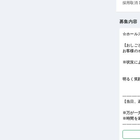
採用取消 
募集内容
☆ホール
【おしご
お客様の
※状況に
明るく笑
-------------
【当日、
※万が一
※時間を
-------------