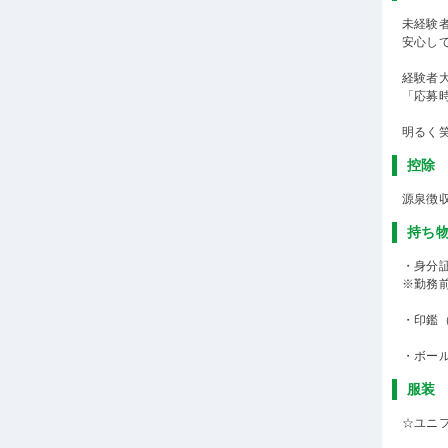
未経験
安心し
経験者
「応募
明るく
控除
源泉徴
持ち
・身分
※勤務
・印鑑
・ボー
服装
☆ユニ