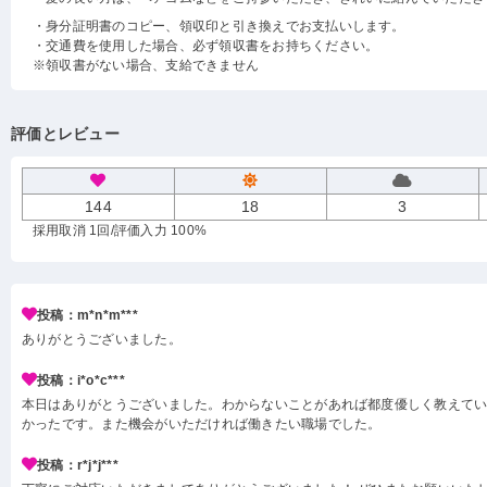
・身分証明書のコピー、領収印と引き換えでお支払いします。
・交通費を使用した場合、必ず領収書をお持ちください。
※領収書がない場合、支給できません
評価とレビュー
144
18
3
採用取消 1回
/評価入力 100%
投稿：m*n*m***
ありがとうございました。
投稿：i*o*c***
本日はありがとうございました。わからないことがあれば都度優しく教えて
かったです。また機会がいただければ働きたい職場でした。
投稿：r*j*j***