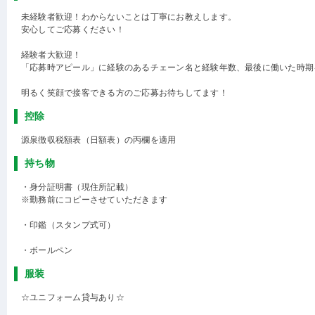
未経験者歓迎！わからないことは丁寧にお教えします。
安心してご応募ください！
経験者大歓迎！
「応募時アピール」に経験のあるチェーン名と経験年数、最後に働いた時期
明るく笑顔で接客できる方のご応募お待ちしてます！
控除
源泉徴収税額表（日額表）の丙欄を適用
持ち物
・身分証明書（現住所記載）
※勤務前にコピーさせていただきます
・印鑑（スタンプ式可）
・ボールペン
服装
☆ユニフォーム貸与あり☆