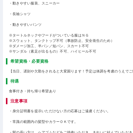
・動きやすい服装、スニーカー
・長袖シャツ
・動きやすいパンツ
※タートルネックやフードがついている服はＮＧ
※スウェット、タンクトップ不可（事故防止、安全衛生のため）
※ダメージ加工、半パン／短パン、スカート不可
※サンダル（素足が出るもの）不可、ハイヒール不可
希望資格・必要資格
【当日、遅刻や欠勤をされると大変困ります！予定は体調を考慮のうえでご
待遇
食事付き・持ち帰り希望あり
注意事項
・身分証明書を提示いただけない方の応募はご遠慮ください。
・常識の範囲内の髪型やカラーＯＫです。
・髪の長い方は、ヘアゴムなどをご持参いただき、きれいに結んでいただき