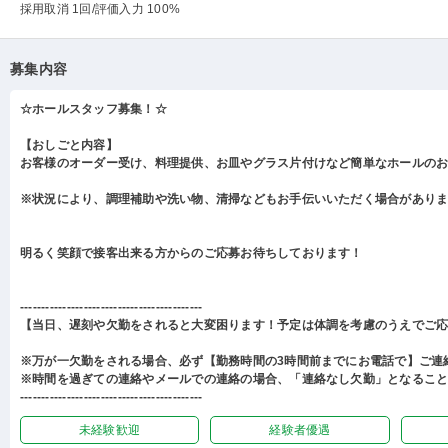
採用取消 1回
/評価入力 100%
募集内容
☆ホールスタッフ募集！☆
【おしごと内容】
お客様のオーダー受け、料理提供、お皿やグラス片付けなど簡単なホールの
※状況により、調理補助や洗い物、清掃などもお手伝いいただく場合があり
明るく笑顔で接客出来る方からのご応募お待ちしております！
-------------------------------------------
【当日、遅刻や欠勤をされると大変困ります！予定は体調を考慮のうえでご
※万が一欠勤をされる場合、必ず【勤務時間の3時間前までにお電話で】ご連
※時間を過ぎての連絡やメールでの連絡の場合、「連絡なし欠勤」となるこ
-------------------------------------------
未経験歓迎
経験者優遇